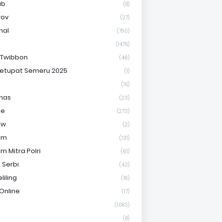
ab
(8)
rov
(27)
nal
(790)
(1475)
 Twibbon
(46)
etupat Semeru 2025
(1)
(15)
nas
(23)
ue
(273)
uw
(2)
om
(131)
m Mitra Polri
(61)
 Serbi
(43)
liling
(19)
Online
(17)
(1083)
(8)