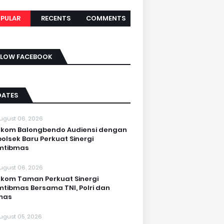
PULAR
RECENTS
COMMENTS
LLOW FACEBOOK
DATES
ugust 06, 2026
kom Balongbendo Audiensi dengan
olsek Baru Perkuat Sinergi
mtibmas
ugust 06, 2026
kom Taman Perkuat Sinergi
tibmas Bersama TNI, Polri dan
mas
ugust 05, 2026