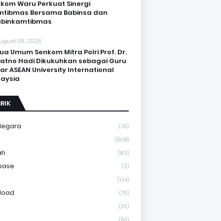
kom Waru Perkuat Sinergi
mtibmas Bersama Babinsa dan
abinkamtibmas
ugust 05, 2026
ua Umum Senkom Mitra Polri Prof. Dr.
Katno Hadi Dikukuhkan sebagai Guru
ar ASEAN University International
aysia
RIK
Negara
(35)
a
(1908)
ah
(813)
base
(3)
(104)
load
(70)
(26)
(90)