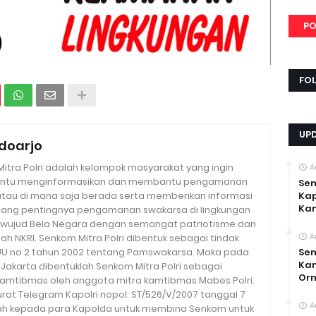
PO
FO
UP
doarjo
tra Polri adalah kelompok masyarakat yang ingin
A
ntu menginformasikan dan membantu pengamanan
Sen
 atau di mana saja berada serta memberikan informasi
Kap
Ka
ang pentingnya pengamanan swakarsa di lingkungan
wujud Bela Negara dengan semangat patriotisme dan
A
h NKRI. Senkom Mitra Polri dibentuk sebagai tindak
 UU no 2 tahun 2002 tentang Pamswakarsa. Maka pada
Sen
Kam
i Jakarta dibentuklah Senkom Mitra Polri sebagai
Or
amtibmas oleh anggota mitra kamtibmas Mabes Polri.
urat Telegram Kapolri nopol: ST/526/V/2007 tanggal 7
A
tah kepada para Kapolda untuk membina Senkom untuk