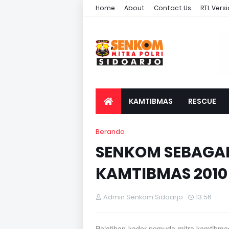
Home
About
Contact Us
RTL Vers
KAMTIBMAS
RESCUE
Beranda
SENKOM SEBAGAI
KAMTIBMAS 2010
Admin Senkom Sidoarjo
13.56
Pelatihan kader pemuda mitra kamtibmas d