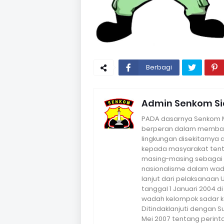
Berbagi
Admin Senkom Si
PADA dasarnya Senkom Mi
berperan dalam memba
lingkungan disekitarnya
kepada masyarakat tent
masing-masing sebagai 
nasionalisme dalam wada
lanjut dari pelaksanaan
tanggal 1 Januari 2004 d
wadah kelompok sadar k
Ditindaklanjuti dengan S
Mei 2007 tentang perin