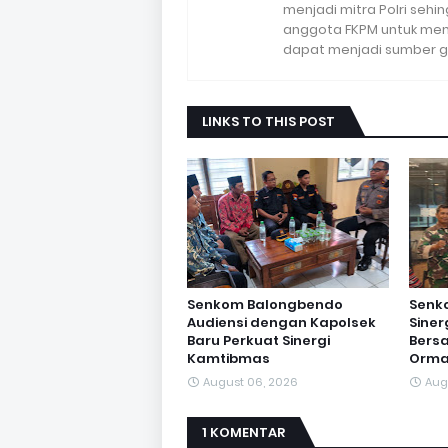
menjadi mitra Polri seh
anggota FKPM untuk me
dapat menjadi sumber g
LINKS TO THIS POST
Senkom Balongbendo
Senk
Audiensi dengan Kapolsek
Sine
Baru Perkuat Sinergi
Bersa
Kamtibmas
Orma
August 06, 2026
Aug
1 KOMENTAR