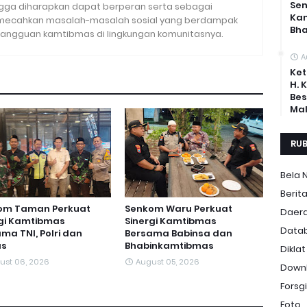
Sen
ingga diharapkan dapat berperan serta sebagai
Ka
mecahkan masalah-masalah sosial yang berdampak
Bh
angguan kamtibmas di lingkungan komunitasnya.
A
Ket
H. 
Bes
Mal
RUB
Bela 
Berit
om Taman Perkuat
Senkom Waru Perkuat
Daer
rgi Kamtibmas
Sinergi Kamtibmas
Data
ma TNI, Polri dan
Bersama Babinsa dan
s
Bhabinkamtibmas
Diklat
ust 06, 2026
August 05, 2026
Down
Forsgi
Foto