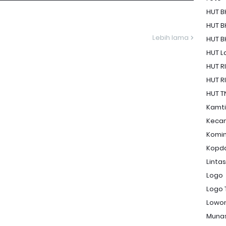
HUT B
HUT B
Lebih lama
HUT B
HUT La
HUT RI
HUT RI
HUT T
Kamt
Keca
Komi
Kopd
Linta
Logo
Logo 
Lowon
Muna