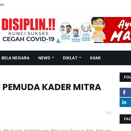
ion
BELA NEGARA
NEWS
DIKLAT
KAMI
FO
 PEMUDA KADER MITRA
1
FA
iikuti oleh Aristigfarandy Rizal dari Senkom Kab. Sidoarjo,