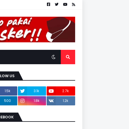
LLOW US
1.5k
3.1k
2.7k
500
1.8k
1.2k
CEBOOK