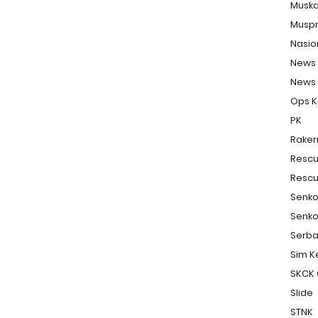
Musk
Musp
Nasio
News
News
Ops K
PK
Raker
Resc
Resc
Senk
Senko
Serba
Sim Ke
SKCK 
Slide
STNK