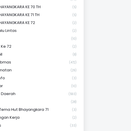
HAYANGKARA KE 70 TH
(5)
HAYANGKARA KE 71 TH
(5)
HAYANGKARA KE 72
(2)
lu Lintas
(2)
(10)
 Ke 72
(2)
NI
(8)
ibmas
(472)
matan
(29)
nfo
(3)
ar
(10)
s Daerah
(593)
(28)
Tema Hut Bhayangkara 71
(3)
gan Kerja
(2)
s
(33)