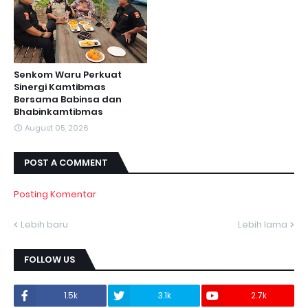
Senkom Waru Perkuat
Sinergi Kamtibmas
Bersama Babinsa dan
Bhabinkamtibmas
August 05, 2026
POST A COMMENT
Posting Komentar
Lebih baru
Lebih lama
FOLLOW US
1.5k
3.1k
2.7k