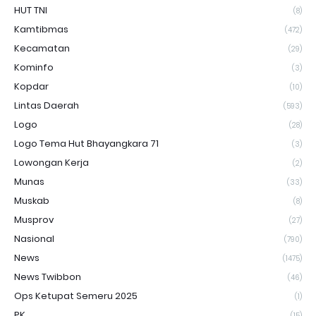
HUT TNI
(8)
Kamtibmas
(472)
Kecamatan
(29)
Kominfo
(3)
Kopdar
(10)
Lintas Daerah
(593)
Logo
(28)
Logo Tema Hut Bhayangkara 71
(3)
Lowongan Kerja
(2)
Munas
(33)
Muskab
(8)
Musprov
(27)
Nasional
(790)
News
(1475)
News Twibbon
(46)
Ops Ketupat Semeru 2025
(1)
PK
(15)