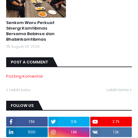
Senkom Waru Perkuat
Sinergi Kamtibmas
Bersama Babinsa dan
Bhabinkamtibmas
August 05, 2026
POST A COMMENT
Posting Komentar
Lebih baru
Lebih lama
FOLLOW US
1.5k
3.1k
2.7k
500
1.8k
1.2k