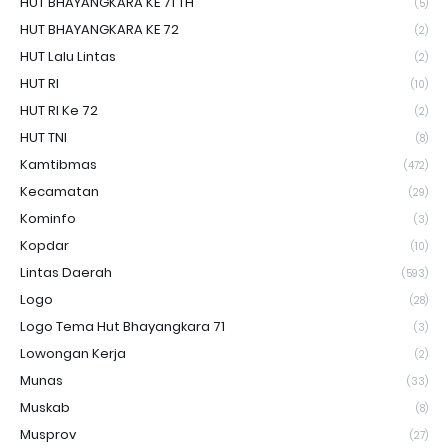
HUT BHAYANGKARA KE 71 TH
(5)
HUT BHAYANGKARA KE 72
(2)
HUT Lalu Lintas
(2)
HUT RI
(10)
HUT RI Ke 72
(2)
HUT TNI
(8)
Kamtibmas
(472)
Kecamatan
(29)
Kominfo
(3)
Kopdar
(10)
Lintas Daerah
(593)
Logo
(28)
Logo Tema Hut Bhayangkara 71
(3)
Lowongan Kerja
(2)
Munas
(33)
Muskab
(8)
Musprov
(27)