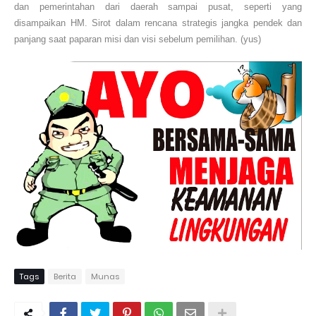
dan pemerintahan dari daerah sampai pusat, seperti yang
disampaikan HM. Sirot dalam rencana strategis jangka pendek dan
panjang saat paparan misi dan visi sebelum pemilihan. (yus)
Tags
Berita
Munas