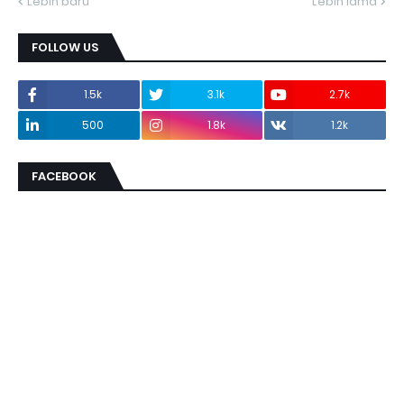
Lebih baru
Lebih lama
FOLLOW US
1.5k
3.1k
2.7k
500
1.8k
1.2k
FACEBOOK