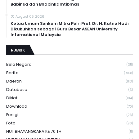
Babinsa dan Bhabinkamtibmas
August 05, 2026
Ketua Umum Senkom Mitra Polri Prof. Dr. H. Katno Hadi
Dikukuhkan sebagai Guru Besar ASEAN University
International Malaysia
RUBRIK
Bela Negara
(35)
Berita
(1908)
Daerah
(813)
Database
(3)
Diklat
(104)
Download
(70)
Forsgi
(26)
Foto
(90)
HUT BHAYANGKARA KE 70 TH
(5)