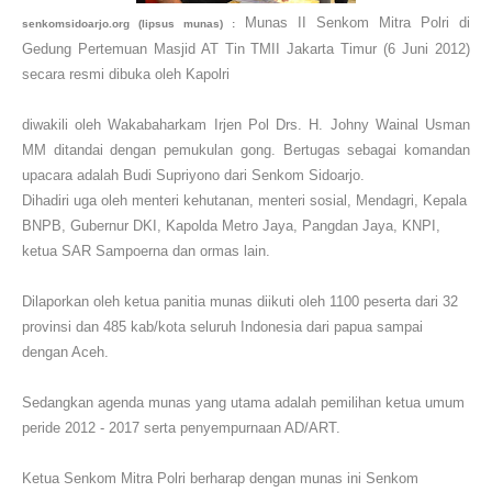
Munas II Senkom Mitra Polri di
senkomsidoarjo.org (lipsus munas) :
Gedung Pertemuan Masjid AT Tin TMII Jakarta Timur (6 Juni 2012)
secara resmi dibuka oleh Kapolri
diwakili oleh Wakabaharkam Irjen Pol Drs.
H. Johny Wainal Usman
MM ditandai dengan pemukulan gong.
Bertugas sebagai komandan
upacara adalah Budi Supriyono dari Senkom Sidoarjo.
Dihadiri uga oleh menteri kehutanan, menteri sosial, Mendagri, Kepala
BNPB, Gubernur DKI, Kapolda Metro Jaya, Pangdan Jaya, KNPI,
ketua SAR Sampoerna dan ormas lain.
Dilaporkan oleh ketua panitia munas diikuti oleh 1100 peserta dari 32
provinsi dan 485 kab/kota seluruh Indonesia dari papua sampai
dengan Aceh.
Sedangkan agenda munas yang utama adalah pemilihan ketua umum
peride 2012 - 2017 serta penyempurnaan AD/ART.
Ketua Senkom Mitra Polri berharap dengan munas ini Senkom