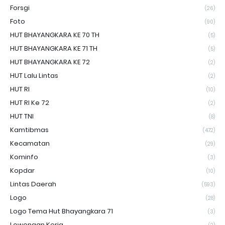
Forsgi
(26)
Foto
(90)
HUT BHAYANGKARA KE 70 TH
(5)
HUT BHAYANGKARA KE 71 TH
(5)
HUT BHAYANGKARA KE 72
(2)
HUT Lalu Lintas
(2)
HUT RI
(10)
HUT RI Ke 72
(2)
HUT TNI
(8)
Kamtibmas
(472)
Kecamatan
(29)
Kominfo
(3)
Kopdar
(10)
Lintas Daerah
(593)
Logo
(28)
Logo Tema Hut Bhayangkara 71
(3)
Lowongan Kerja