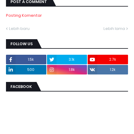
POST A COMMENT
Posting Komentar
Lebih baru
Lebih lama
FOLLOW US
1.5k
3.1k
2.7k
500
1.8k
1.2k
FACEBOOK