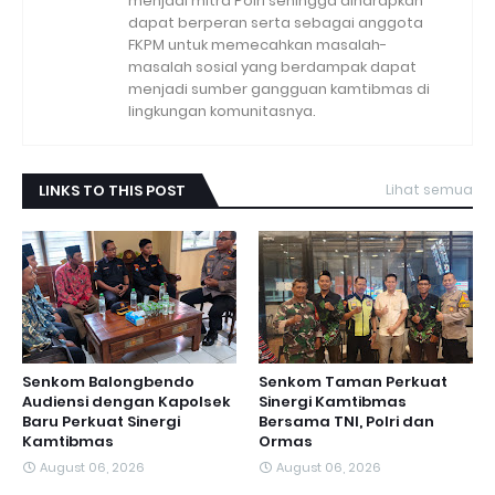
menjadi mitra Polri sehingga diharapkan
dapat berperan serta sebagai anggota
FKPM untuk memecahkan masalah-
masalah sosial yang berdampak dapat
menjadi sumber gangguan kamtibmas di
lingkungan komunitasnya.
LINKS TO THIS POST
Lihat semua
Senkom Balongbendo
Senkom Taman Perkuat
Audiensi dengan Kapolsek
Sinergi Kamtibmas
Baru Perkuat Sinergi
Bersama TNI, Polri dan
Kamtibmas
Ormas
August 06, 2026
August 06, 2026