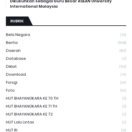
Dikukuhkan sebagai Guru Besar ASEAN University
International Malaysia
RUBRIK
Bela Negara
(35)
Berita
(1908)
Daerah
(813)
Database
(3)
Diklat
(104)
Download
(70)
Forsgi
(26)
Foto
(90)
HUT BHAYANGKARA KE 70 TH
(5)
HUT BHAYANGKARA KE 71 TH
(5)
HUT BHAYANGKARA KE 72
(2)
HUT Lalu Lintas
(2)
HUT RI
(10)