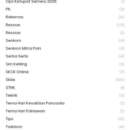
Ops Ketupat Semeru 2025
(1)
PK
(15)
Rakernas
(23)
Rescue
(273)
Rescuw
(2)
Senkom
(131)
Senkom Mitra Polri
(61)
Serba Serbi
(43)
Sim Keliling
(19)
SKCK Online
(17)
Slide
(1083)
STNK
(8)
Teknik
(31)
Tema Hari Kesaktian Pancasila
(2)
Tema Hari Pahlawan
(2)
Tips
(60)
Twibbon
(46)