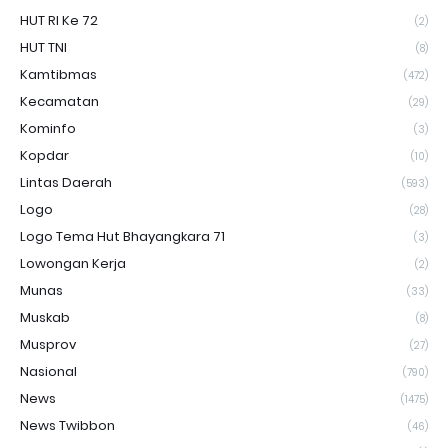
HUT RI Ke 72
(2)
HUT TNI
(8)
Kamtibmas
(472)
Kecamatan
(29)
Kominfo
(3)
Kopdar
(10)
Lintas Daerah
(593)
Logo
(28)
Logo Tema Hut Bhayangkara 71
(3)
Lowongan Kerja
(2)
Munas
(33)
Muskab
(8)
Musprov
(27)
Nasional
(790)
News
(1475)
News Twibbon
(46)