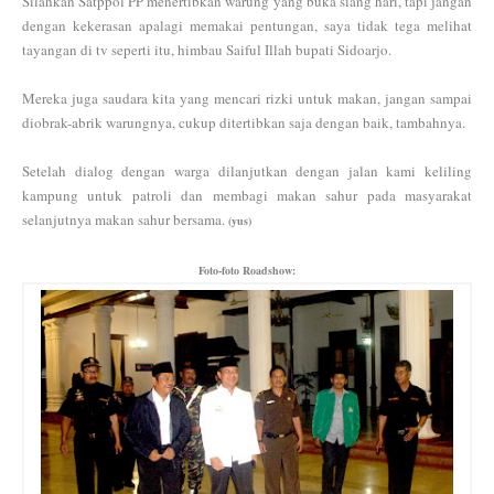
Silahkan Satppol PP menertibkan warung yang buka siang hari, tapi jangan
dengan kekerasan apalagi memakai pentungan, saya tidak tega melihat
tayangan di tv seperti itu, himbau Saiful Illah bupati Sidoarjo.
Mereka juga saudara kita yang mencari rizki untuk makan, jangan sampai
diobrak-abrik warungnya, cukup ditertibkan saja dengan baik, tambahnya.
Setelah dialog dengan warga dilanjutkan dengan jalan kami keliling
kampung untuk patroli dan membagi makan sahur pada masyarakat
selanjutnya makan sahur bersama.
(yus)
Foto-foto Roadshow: