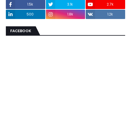
1.5k
3.1k
2.7k
500
1.8k
1.2k
FACEBOOK