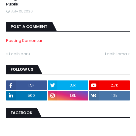
Publik
July 01, 2026
POST A COMMENT
Posting Komentar
Lebih baru
Lebih lama
FOLLOW US
1.5k
3.1k
2.7k
500
1.8k
1.2k
FACEBOOK