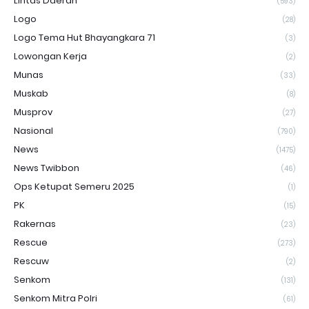
Lintas Daerah
(593)
Logo
(28)
Logo Tema Hut Bhayangkara 71
(3)
Lowongan Kerja
(2)
Munas
(33)
Muskab
(8)
Musprov
(27)
Nasional
(790)
News
(1475)
News Twibbon
(46)
Ops Ketupat Semeru 2025
(1)
PK
(15)
Rakernas
(23)
Rescue
(273)
Rescuw
(2)
Senkom
(131)
Senkom Mitra Polri
(61)