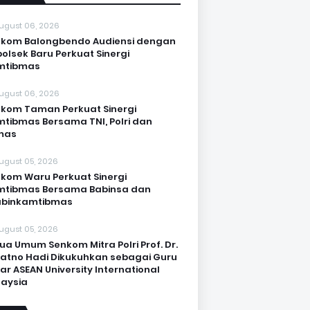
ugust 06, 2026
kom Balongbendo Audiensi dengan
olsek Baru Perkuat Sinergi
mtibmas
ugust 06, 2026
kom Taman Perkuat Sinergi
tibmas Bersama TNI, Polri dan
mas
ugust 05, 2026
kom Waru Perkuat Sinergi
mtibmas Bersama Babinsa dan
abinkamtibmas
ugust 05, 2026
ua Umum Senkom Mitra Polri Prof. Dr.
Katno Hadi Dikukuhkan sebagai Guru
ar ASEAN University International
aysia