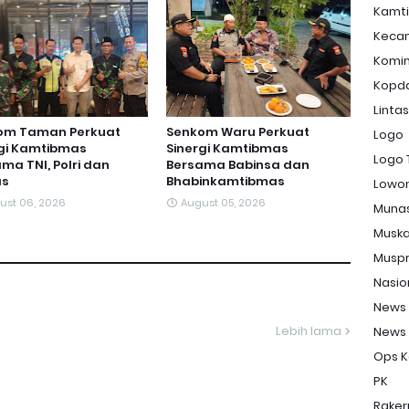
Kamt
Keca
Komi
Kopd
Linta
om Taman Perkuat
Senkom Waru Perkuat
Logo
rgi Kamtibmas
Sinergi Kamtibmas
Logo 
ma TNI, Polri dan
Bersama Babinsa dan
s
Bhabinkamtibmas
Lowon
ust 06, 2026
August 05, 2026
Muna
Musk
Musp
Nasio
News
Lebih lama
News
Ops K
PK
Raker