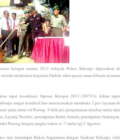
erasi ketupat semeru 2013 wilayah Polres Sidoarjo dipusatkan di
o setelah melakukan kegiatan Grebek sahur puasa aman lebaran nyaman
akan rapat koordinasi Operasi Ketupat 2013 (30/713), dalam rapat
Sidoarjo sangat kondusif dan merencanakan membuka 2 pos layanan di
ur jalan arteri tol Porong. 9 titik pos pengamanan tersebar mulai dari
rian, Layang Trosobo, perempatan Sedati Juanda, perempatan Gedangan,
edot Porong dengan jangka waktu +/- 7 mulai tgl.2 Agustus.
lres saat memimpin Rakor, bagaimana dengan Senkom Sidoarjo, oleh