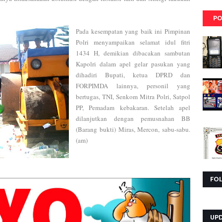
PO
Pada kesempatan yang baik ini Pimpinan
Polri menyampaikan selamat idul fitri
1434 H, demikian dibacakan sambutan
Kapolri dalam apel gelar pasukan yang
dihadiri Bupati, ketua DPRD dan
FORPIMDA lainnya, personil yang
bertugas, TNI, Senkom Mitra Polri, Satpol
PP, Pemadam kebakaran. Setelah apel
dilanjutkan dengan pemusnahan BB
(Barang bukti) Miras, Mercon, sabu-sabu.
(am)
FO
UP