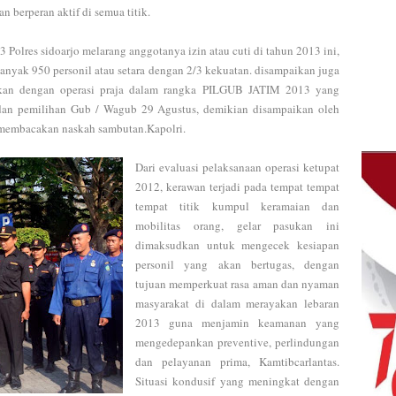
berperan aktif di semua titik.
olres sidoarjo melarang anggotanya izin atau cuti di tahun 2013 ini,
banyak 950 personil atau setara dengan 2/3 kekuatan. disampaikan juga
jutkan dengan operasi praja dalam rangka PILGUB JATIM 2013 yang
an pemilihan Gub / Wagub 29 Agustus, demikian disampaikan oleh
 membacakan naskah sambutan.Kapolri.
Dari evaluasi pelaksanaan operasi ketupat
2012, kerawan terjadi pada tempat tempat
tempat titik kumpul keramaian dan
mobilitas orang, gelar pasukan ini
dimaksudkan untuk mengecek kesiapan
personil yang akan bertugas, dengan
tujuan memperkuat rasa aman dan nyaman
masyarakat di dalam merayakan lebaran
2013 guna menjamin keamanan yang
mengedepankan preventive, perlindungan
dan pelayanan prima, Kamtibcarlantas.
Situasi kondusif yang meningkat dengan