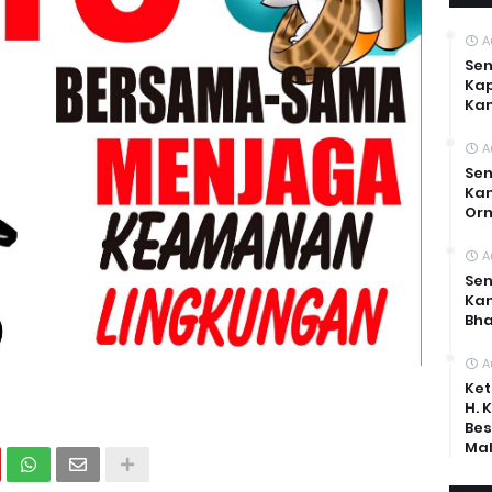
A
Sen
Kap
Ka
A
Sen
Kam
Or
A
Sen
Ka
Bh
A
Ket
H. 
Bes
Mal