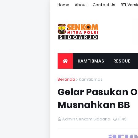
Home
About
Contact Us
RTL Vers
KAMTIBMAS
RESCUE
Beranda
Kamtibmas
Gelar Pasukan O
Musnahkan BB
Admin Senkom Sidoarjo
11.45