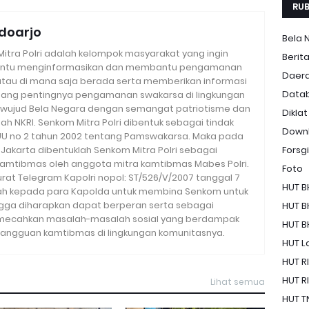
RUB
doarjo
Bela 
tra Polri adalah kelompok masyarakat yang ingin
Berit
ntu menginformasikan dan membantu pengamanan
Daer
 atau di mana saja berada serta memberikan informasi
Data
ang pentingnya pengamanan swakarsa di lingkungan
wujud Bela Negara dengan semangat patriotisme dan
Diklat
h NKRI. Senkom Mitra Polri dibentuk sebagai tindak
Down
 UU no 2 tahun 2002 tentang Pamswakarsa. Maka pada
i Jakarta dibentuklah Senkom Mitra Polri sebagai
Forsgi
amtibmas oleh anggota mitra kamtibmas Mabes Polri.
Foto
urat Telegram Kapolri nopol: ST/526/V/2007 tanggal 7
HUT B
tah kepada para Kapolda untuk membina Senkom untuk
ingga diharapkan dapat berperan serta sebagai
HUT B
mecahkan masalah-masalah sosial yang berdampak
HUT B
angguan kamtibmas di lingkungan komunitasnya.
HUT La
HUT RI
HUT RI
Lihat semua
HUT T