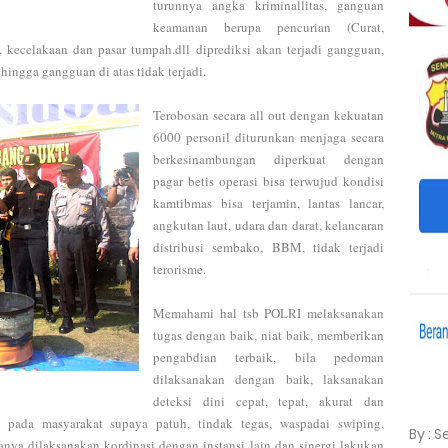
turunnya angka kriminallitas, ganguan
keamanan berupa pencurian (Curat,
 kecelakaan dan pasar tumpah.dll diprediksi akan terjadi gangguan,
ehingga gangguan di atas tidak terjadi.
Terobosan secara all out dengan kekuatan
6000 personil diturunkan menjaga secara
berkesinambungan diperkuat dengan
pagar betis operasi bisa terwujud kondisi
kamtibmas bisa terjamin, lantas lancar,
angkutan laut, udara dan darat, kelancaran
distribusi sembako, BBM, tidak terjadi
terorisme.
Memahami hal tsb POLRI melaksanakan
tugas dengan baik, niat baik, memberikan
pengabdian terbaik, bila pedoman
dilaksanakan dengan baik, laksanakan
deteksi dini cepat, tepat, akurat dan
n pada masyarakat supaya patuh, tindak tegas, waspadai swiping,
By : 
nya dilaksanakan kordinasi dengan instansi lain dan sinergi lakukan