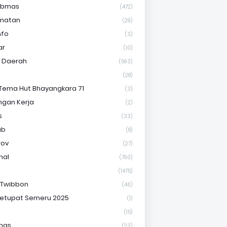
ibmas
(472)
matan
(29)
nfo
(3)
ar
(10)
s Daerah
(593)
(28)
Tema Hut Bhayangkara 71
(3)
gan Kerja
(2)
s
(33)
ab
(8)
rov
(27)
nal
(790)
(1475)
 Twibbon
(46)
etupat Semeru 2025
(1)
(15)
nas
(23)