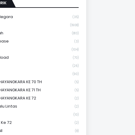
RIK
Negara
(35)
a
(1908)
ah
(813)
base
(3)
(104)
load
(70)
(26)
(90)
HAYANGKARA KE 70 TH
(5)
HAYANGKARA KE 71 TH
(5)
HAYANGKARA KE 72
(2)
lu Lintas
(2)
(10)
 Ke 72
(2)
NI
(8)