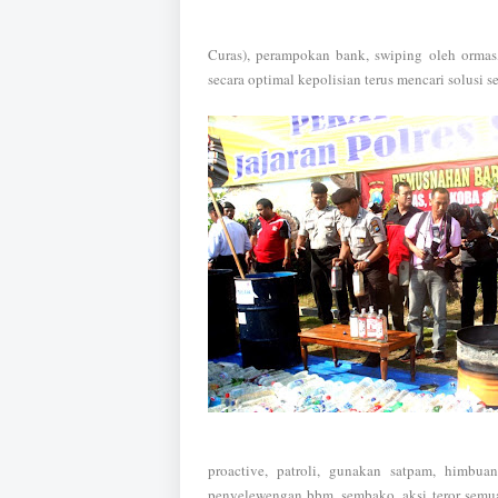
Curas), perampokan bank, swiping oleh ormas,
secara optimal kepolisian terus mencari solusi s
proactive, patroli, gunakan satpam, himbua
penyelewengan bbm, sembako, aksi teror semua