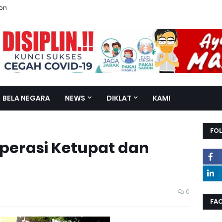
ion
BELA NEGARA
NEWS
DIKLAT
KAMI
FO
perasi Ketupat dan
0
FA