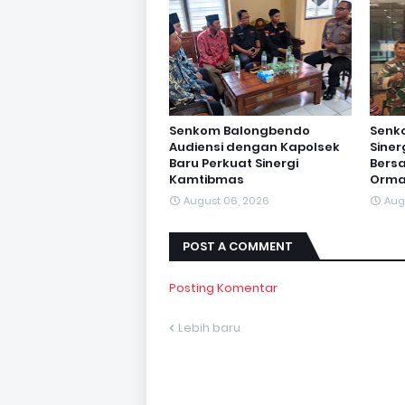
Senkom Balongbendo
Senk
Audiensi dengan Kapolsek
Sine
Baru Perkuat Sinergi
Bersa
Kamtibmas
Orma
August 06, 2026
Aug
POST A COMMENT
Posting Komentar
Lebih baru