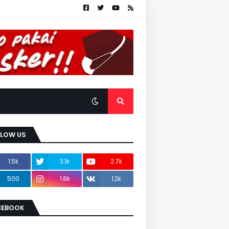
LLOW US
1.5k
3.1k
2.7k
500
1.8k
1.2k
CEBOOK