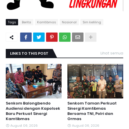
Tags
Berita
Kamtibmas
Nasional
Sim keliling
LINKS TO THIS POST
Lihat semua
Senkom Balongbendo
Senkom Taman Perkuat
Audiensi dengan Kapolsek
Sinergi Kamtibmas
Baru Perkuat Sinergi
Bersama TNI, Polri dan
Kamtibmas
Ormas
August 06, 2026
August 06, 2026