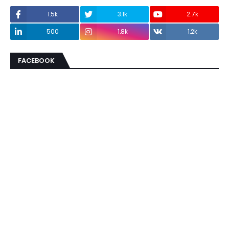
1.5k
3.1k
2.7k
500
1.8k
1.2k
FACEBOOK