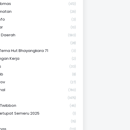
ibmas
(472)
matan
(29)
nfo
(3)
ar
(10)
s Daerah
(593)
(28)
Tema Hut Bhayangkara 71
(3)
gan Kerja
(2)
s
(33)
ab
(8)
rov
(27)
nal
(790)
(1475)
 Twibbon
(46)
etupat Semeru 2025
(1)
(15)
nas
(23)