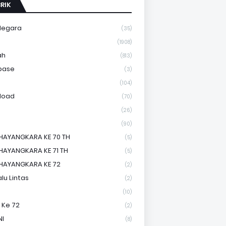
RIK
Negara
(35)
a
(1908)
ah
(813)
base
(3)
(104)
load
(70)
(26)
(90)
HAYANGKARA KE 70 TH
(5)
HAYANGKARA KE 71 TH
(5)
HAYANGKARA KE 72
(2)
lu Lintas
(2)
(10)
 Ke 72
(2)
NI
(8)