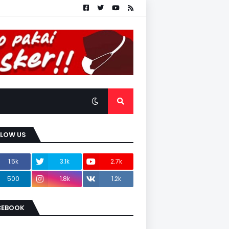
LLOW US
1.5k
3.1k
2.7k
500
1.8k
1.2k
CEBOOK