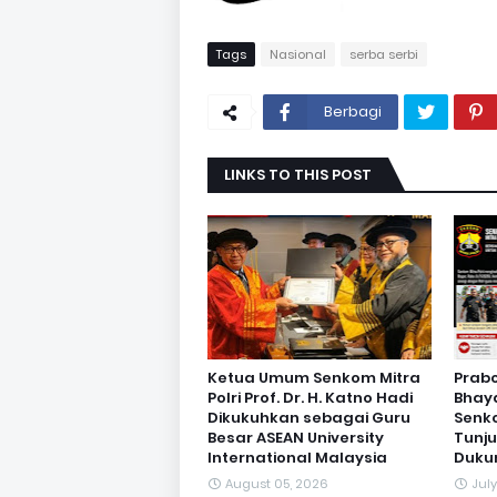
Tags
Nasional
serba serbi
Berbagi
LINKS TO THIS POST
Ketua Umum Senkom Mitra
Prab
Polri Prof. Dr. H. Katno Hadi
Bhay
Dikukuhkan sebagai Guru
Senko
Besar ASEAN University
Tunj
International Malaysia
Duku
August 05, 2026
Jul