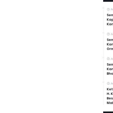
A
Sen
Kap
Ka
A
Sen
Kam
Or
A
Sen
Ka
Bh
A
Ket
H. 
Bes
Mal