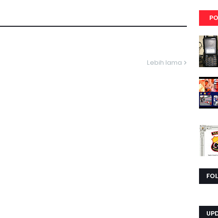
PO
Lebih lama
FO
UP