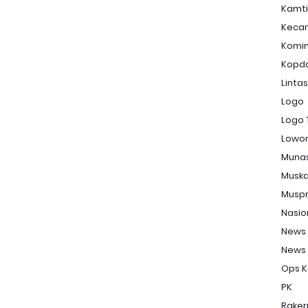
Kamt
Keca
Komi
Kopd
Linta
Logo
Logo 
Lowon
Muna
Musk
Musp
Nasio
News
News
Ops K
PK
Raker