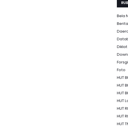
RUB
Bela 
Berit
Daer
Data
Diklat
Down
Forsgi
Foto
HUT B
HUT B
HUT B
HUT La
HUT RI
HUT RI
HUT T