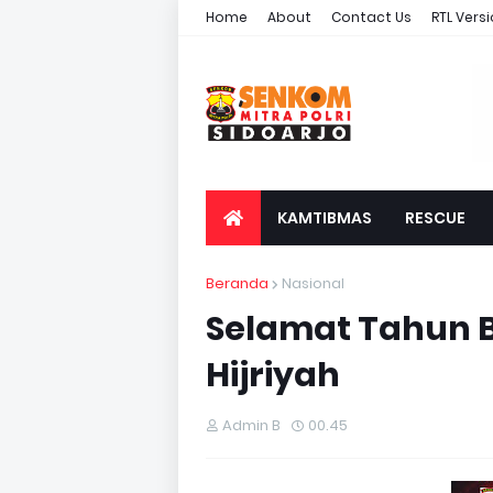
Home
About
Contact Us
RTL Vers
KAMTIBMAS
RESCUE
Beranda
Nasional
Selamat Tahun 
Hijriyah
Admin B
00.45