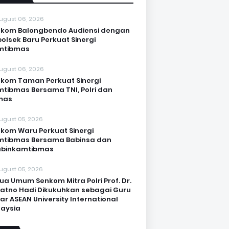
ugust 06, 2026
kom Balongbendo Audiensi dengan
olsek Baru Perkuat Sinergi
mtibmas
ugust 06, 2026
kom Taman Perkuat Sinergi
tibmas Bersama TNI, Polri dan
mas
ugust 05, 2026
kom Waru Perkuat Sinergi
mtibmas Bersama Babinsa dan
abinkamtibmas
ugust 05, 2026
ua Umum Senkom Mitra Polri Prof. Dr.
Katno Hadi Dikukuhkan sebagai Guru
ar ASEAN University International
aysia