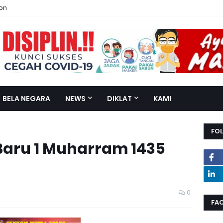
ion
BELA NEGARA
NEWS
DIKLAT
KAMI
FO
Baru 1 Muharram 1435
0
FA