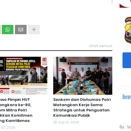
Lihat semua
owo Pimpin HUT
Senkom dan Divhumas Polri
angkara ke-80,
Matangkan Kerja Sama
m Mitra Polri
Strategis untuk Penguatan
ukkan Komitmen
Komunikasi Publik
ng Kamtibmas
July 01, 2026
By : 
y 02, 2026