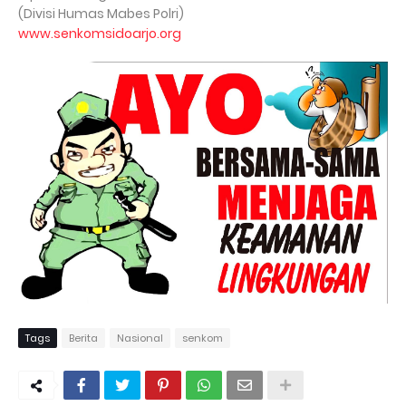
(Divisi Humas Mabes Polri)
www.senkomsidoarjo.org
Tags
Berita
Nasional
senkom