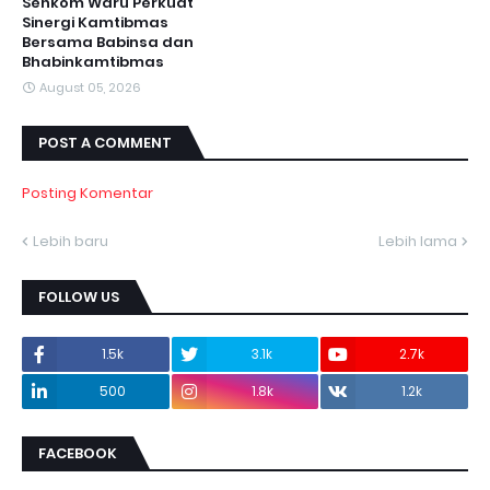
Senkom Waru Perkuat
Sinergi Kamtibmas
Bersama Babinsa dan
Bhabinkamtibmas
August 05, 2026
POST A COMMENT
Posting Komentar
Lebih baru
Lebih lama
FOLLOW US
1.5k
3.1k
2.7k
500
1.8k
1.2k
FACEBOOK