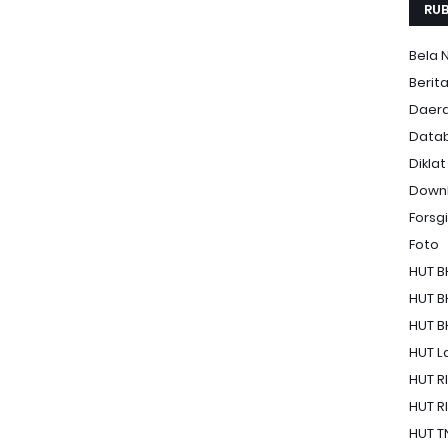
RUB
Bela 
Berit
Daer
Data
Diklat
Down
Forsgi
Foto
HUT B
HUT B
HUT B
HUT La
HUT RI
HUT RI
HUT T