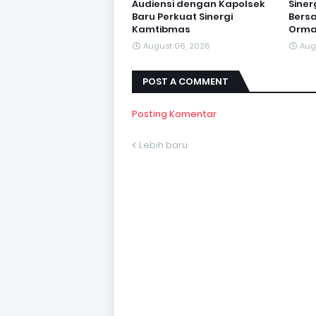
Audiensi dengan Kapolsek
Sine
Baru Perkuat Sinergi
Bersa
Kamtibmas
Orma
August 06, 2026
Aug
POST A COMMENT
Posting Komentar
Lebih baru