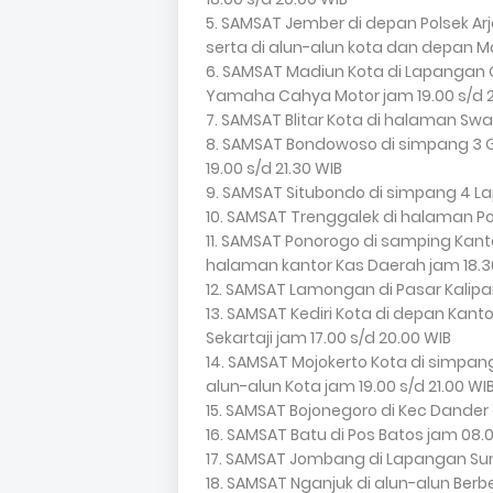
5. SAMSAT Jember di depan Polsek Ar
serta di alun-alun kota dan depan Ma
6. SAMSAT Madiun Kota di Lapangan G
Yamaha Cahya Motor jam 19.00 s/d 2
7. SAMSAT Blitar Kota di halaman Swa
8. SAMSAT Bondowoso di simpang 3 Ga
19.00 s/d 21.30 WIB
9. SAMSAT Situbondo di simpang 4 L
10. SAMSAT Trenggalek di halaman Po
11. SAMSAT Ponorogo di samping Kanto
halaman kantor Kas Daerah jam 18.30
12. SAMSAT Lamongan di Pasar Kalipa
13. SAMSAT Kediri Kota di depan Kanto
Sekartaji jam 17.00 s/d 20.00 WIB
14. SAMSAT Mojokerto Kota di simpang
alun-alun Kota jam 19.00 s/d 21.00 WI
15. SAMSAT Bojonegoro di Kec Dander
16. SAMSAT Batu di Pos Batos jam 08.0
17. SAMSAT Jombang di Lapangan Sum
18. SAMSAT Nganjuk di alun-alun Berbe