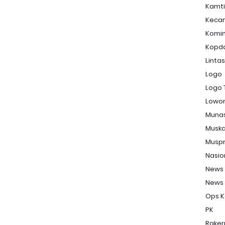
Kamt
Keca
Komi
Kopd
Linta
Logo
Logo 
Lowon
Muna
Musk
Musp
Nasio
News
News
Ops K
PK
Raker