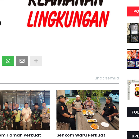
PO
Lihat semua
FO
om Taman Perkuat
Senkom Waru Perkuat
UP