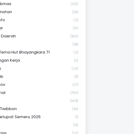
ibmas
(472)
matan
(29)
nfo
(3)
ar
(10)
s Daerah
(593)
(28)
Tema Hut Bhayangkara 71
(3)
gan Kerja
(2)
s
(33)
ab
(8)
rov
(27)
nal
(790)
(1475)
 Twibbon
(46)
etupat Semeru 2025
(1)
(15)
nas
(23)