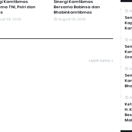
rgi Kamtibmas
Sinergi Kamtibmas
ma TNI, Polri dan
Bersama Babinsa dan
A
s
Bhabinkamtibmas
Sen
ust 06, 2026
August 05, 2026
Kap
Ka
A
Sen
Kam
Or
Lebih lama
A
Sen
Ka
Bh
A
Ket
H. 
Bes
Mal