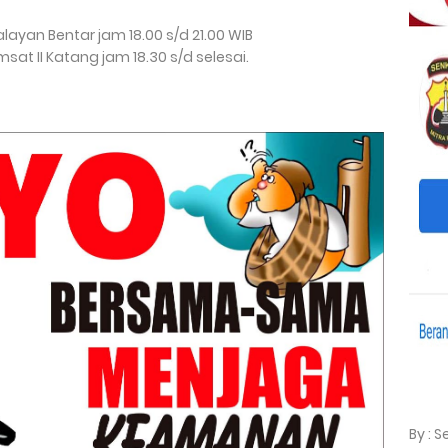
layan Bentar jam 18.00 s/d 21.00 WIB
sat II Katang jam 18.30 s/d selesai.
By : 