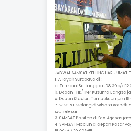
JADWAL SAMSAT KELILING HARI JUMAT 
1. Wilayah Surabaya di :
a. Terminal Bratang jam 08.30 s/d 12.
b. Depan THR/TMP Kusuma Bangsa jam
c. Depan Stadion Tambaksari jam 16.
2. SAMSAT Malang di Wisata Wendit 
s/d selesai
3. SAMSAT Pacitan di Kec. Arjosari jam
4. SAMSAT Madiun di depan Pasar Pag
18.00 s/d 20.00 WIB