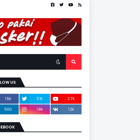
LLOW US
1.5k
3.1k
2.7k
500
1.8k
1.2k
CEBOOK