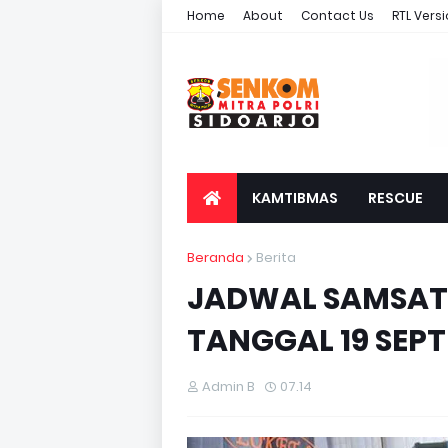
Home
About
Contact Us
RTL Vers
KAMTIBMAS
RESCUE
Beranda
Berita
JADWAL SAMSAT 
TANGGAL 19 SEPT
Admin B
07.14