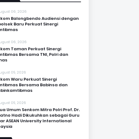
ugust 06, 2026
kom Balongbendo Audiensi dengan
olsek Baru Perkuat Sinergi
mtibmas
ugust 06, 2026
kom Taman Perkuat Sinergi
tibmas Bersama TNI, Polri dan
mas
ugust 05, 2026
kom Waru Perkuat Sinergi
mtibmas Bersama Babinsa dan
abinkamtibmas
ugust 05, 2026
ua Umum Senkom Mitra Polri Prof. Dr.
Katno Hadi Dikukuhkan sebagai Guru
ar ASEAN University International
aysia