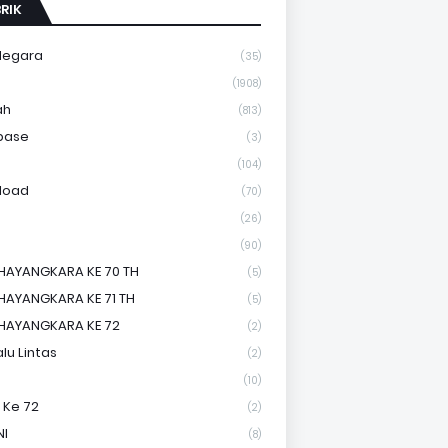
RIK
Negara
(35)
a
(1908)
ah
(813)
base
(3)
(104)
load
(70)
(26)
(90)
HAYANGKARA KE 70 TH
(5)
HAYANGKARA KE 71 TH
(5)
HAYANGKARA KE 72
(2)
lu Lintas
(2)
(10)
 Ke 72
(2)
NI
(8)