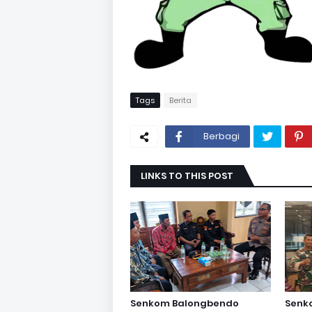
Tags
Berita
Berbagi
LINKS TO THIS POST
Senkom Balongbendo
Senk