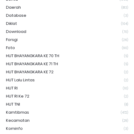
Daerah
(813)
Database
(3)
Diklat
(104)
Download
(70)
Forsgi
(26)
Foto
(90)
HUT BHAYANGKARA KE 70 TH
(5)
HUT BHAYANGKARA KE 71 TH
(5)
HUT BHAYANGKARA KE 72
(2)
HUT Lalu Lintas
(2)
HUT RI
(10)
HUT RI Ke 72
(2)
HUT TNI
(8)
Kamtibmas
(472)
Kecamatan
(29)
Kominfo
(3)