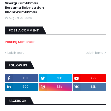
Sinergi Kamtibmas
Bersama Babinsa dan
Bhabinkamtibmas
August 05, 2026
POST A COMMENT
Posting Komentar
Lebih baru
Lebih lama
FOLLOW US
1.5k
3.1k
2.7k
500
1.8k
1.2k
FACEBOOK