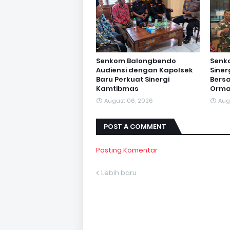
Senkom Balongbendo
Senk
Audiensi dengan Kapolsek
Sine
Baru Perkuat Sinergi
Bersa
Kamtibmas
Orma
August 06, 2026
Aug
POST A COMMENT
Posting Komentar
Lebih baru