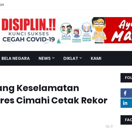
ion
BELA NEGARA
NEWS
DIKLAT
KAMI
FO
lang Keselamatan
olres Cimahi Cetak Rekor
FA
0