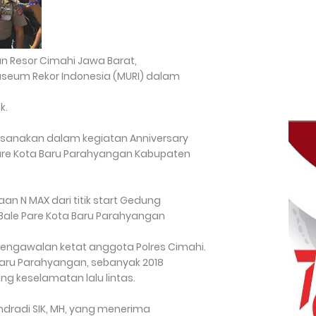
an Resor Cimahi Jawa Barat,
useum Rekor Indonesia (MURI) dalam
k.
ksanakan dalam kegiatan Anniversary
re Kota Baru Parahyangan Kabupaten
an N MAX dari titik start Gedung
ale Pare Kota Baru Parahyangan
ngawalan ketat anggota Polres Cimahi.
 Baru Parahyangan, sebanyak 2018
 keselamatan lalu lintas.
ndradi SIK, MH, yang menerima