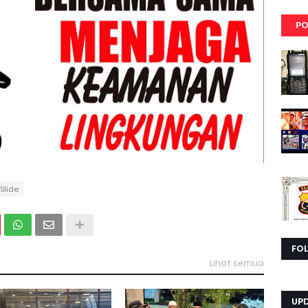
PO
Slide
FO
Lihat semua
UP