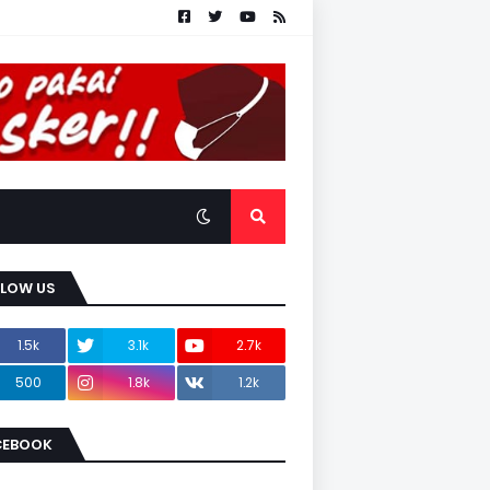
LLOW US
1.5k
3.1k
2.7k
500
1.8k
1.2k
CEBOOK