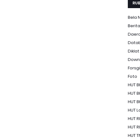
RUB
Bela 
Berit
Daer
Data
Diklat
Down
Forsgi
Foto
HUT B
HUT B
HUT B
HUT La
HUT RI
HUT RI
HUT T