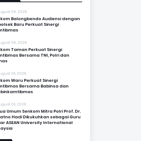
ugust 06, 2026
kom Balongbendo Audiensi dengan
olsek Baru Perkuat Sinergi
mtibmas
ugust 06, 2026
kom Taman Perkuat Sinergi
tibmas Bersama TNI, Polri dan
mas
ugust 05, 2026
kom Waru Perkuat Sinergi
mtibmas Bersama Babinsa dan
abinkamtibmas
ugust 05, 2026
ua Umum Senkom Mitra Polri Prof. Dr.
Katno Hadi Dikukuhkan sebagai Guru
ar ASEAN University International
aysia