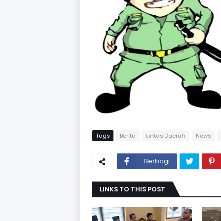
Tags
Berita
Lintas Daerah
News
Berbagi
LINKS TO THIS POST