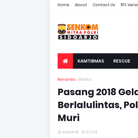
Home
About
Contact Us
RTL Vers
KAMTIBMAS
RESCUE
Beranda
Berita
Pasang 2018 Ge
Berlalulintas, P
Muri
Admin B
07.04