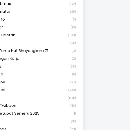
ibmas
(472)
matan
(29)
nfo
(3)
ar
(10)
s Daerah
(593)
(28)
Tema Hut Bhayangkara 71
(3)
gan Kerja
(2)
s
(33)
ab
(8)
rov
(27)
nal
(790)
(1475)
 Twibbon
(46)
etupat Semeru 2025
(1)
(15)
nas
(23)