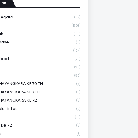
RIK
Negara
(35)
a
(1908)
ah
(813)
base
(3)
(104)
load
(70)
(26)
(90)
HAYANGKARA KE 70 TH
(5)
HAYANGKARA KE 71 TH
(5)
HAYANGKARA KE 72
(2)
lu Lintas
(2)
(10)
 Ke 72
(2)
NI
(8)