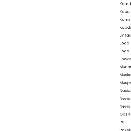
Kamt
Keca
Komi
Kopd
Linta
Logo
Logo 
Lowon
Muna
Musk
Musp
Nasio
News
News
Ops K
PK
Raker