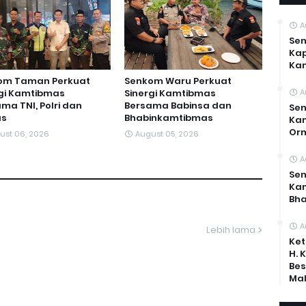
A
Sen
Kap
Ka
om Taman Perkuat
Senkom Waru Perkuat
rgi Kamtibmas
Sinergi Kamtibmas
A
ma TNI, Polri dan
Bersama Babinsa dan
Sen
s
Bhabinkamtibmas
Kam
Or
ust 06, 2026
August 05, 2026
A
Sen
Ka
Bh
A
Lebih lama
Ket
H. 
Bes
Mal