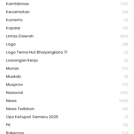
Kamtibmas
(472)
Kecamatan
(29)
Kominfo
(3)
Kopdar
(10)
Lintas Daerah
(593)
Logo
(28)
Logo Tema Hut Bhayangkara 71
(3)
Lowongan Kerja
(2)
Munas
(33)
Muskab
(8)
Musprov
(27)
Nasional
(790)
News
(1476)
News Twibbon
(46)
Ops Ketupat Semeru 2025
(1)
PK
(15)
Rakernas
(23)