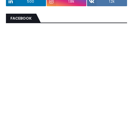
500
1.8k
1.2k
FACEBOOK