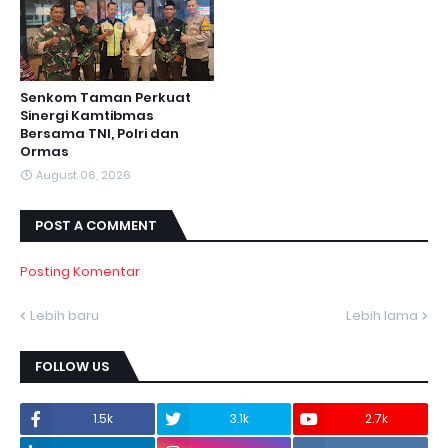
Senkom Taman Perkuat
Sinergi Kamtibmas
Bersama TNI, Polri dan
Ormas
August 06, 2026
POST A COMMENT
Posting Komentar
Lebih baru
Lebih lama
FOLLOW US
1.5k
3.1k
2.7k