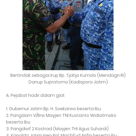
Bertindak sebagai Irup Bp. Tjahjo Kumolo (Mendagri RI)
Danup Supratomo (Kadispora Jatim)
A. Pejabat hadir dalam giat
1. Gubernur Jatim Bp. H. Soekarwo beserta Ibu
2. Pangdam V/Brw Mayjen TNI Kustanto Widiatmoko
beserta Ibu
3. Pangdivif 2 Kostrad (Mayjen THI Agus Suhardi)
4. Kapolda Jatim Irjen Pol. Machfud Arifin beserta ibu