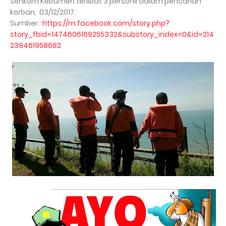
Senkom Kebumen terlibat 3 personil dalam pencarian
korban, 03/12/2017.
Sumber :
https://m.facebook.com/story.php?
story_fbid=1474606169255332&substory_index=0&id=214
239461958682