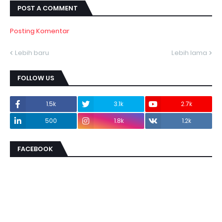
POST A COMMENT
Posting Komentar
Lebih baru
Lebih lama
FOLLOW US
1.5k
3.1k
2.7k
500
1.8k
1.2k
FACEBOOK