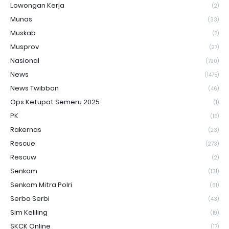
Lowongan Kerja
(2)
Munas
(33)
Muskab
(8)
Musprov
(27)
Nasional
(790)
News
(1475)
News Twibbon
(46)
Ops Ketupat Semeru 2025
(1)
PK
(15)
Rakernas
(23)
Rescue
(273)
Rescuw
(2)
Senkom
(131)
Senkom Mitra Polri
(61)
Serba Serbi
(43)
Sim Keliling
(19)
SKCK Online
(17)