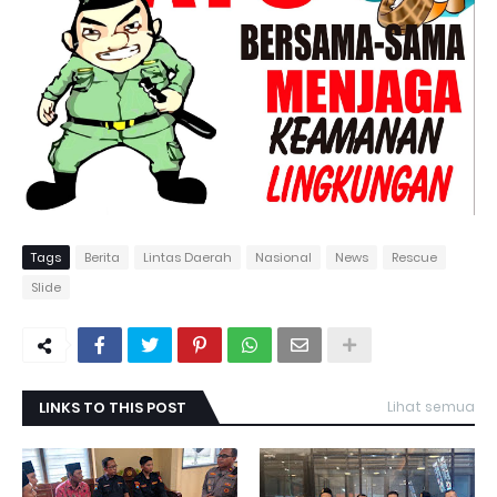
Tags
Berita
Lintas Daerah
Nasional
News
Rescue
Slide
LINKS TO THIS POST
Lihat semua