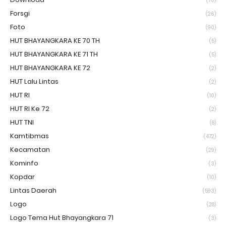
(70)
Forsgi
(26)
Foto
(90)
HUT BHAYANGKARA KE 70 TH
(5)
HUT BHAYANGKARA KE 71 TH
(5)
HUT BHAYANGKARA KE 72
(2)
HUT Lalu Lintas
(2)
HUT RI
(10)
HUT RI Ke 72
(2)
HUT TNI
(8)
Kamtibmas
(472)
Kecamatan
(29)
Kominfo
(3)
Kopdar
(10)
Lintas Daerah
(593)
Logo
(28)
Logo Tema Hut Bhayangkara 71
(3)