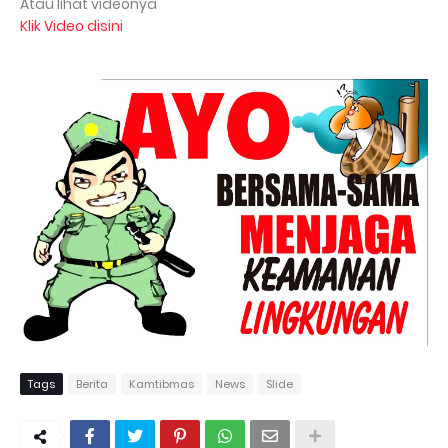
Atau lihat videonya
Klik Video disini
Tags
Berita
Kamtibmas
News
Slide