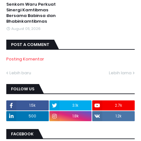
Senkom Waru Perkuat
Sinergi Kamtibmas
Bersama Babinsa dan
Bhabinkamtibmas
August 05, 2026
POST A COMMENT
Posting Komentar
Lebih baru
Lebih lama
FOLLOW US
1.5k
3.1k
2.7k
500
1.8k
1.2k
FACEBOOK