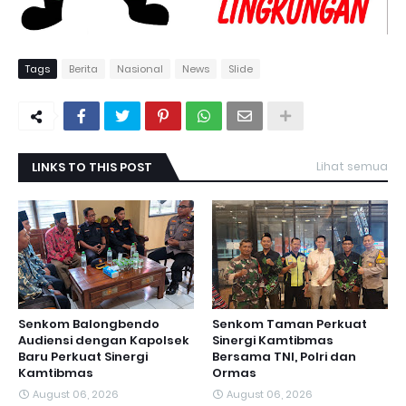
Tags
Berita
Nasional
News
Slide
LINKS TO THIS POST
Lihat semua
Senkom Balongbendo
Senkom Taman Perkuat
Audiensi dengan Kapolsek
Sinergi Kamtibmas
Baru Perkuat Sinergi
Bersama TNI, Polri dan
Kamtibmas
Ormas
August 06, 2026
August 06, 2026