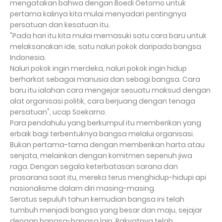
mengatakan bahwa dengan Boedi Oetomo untuk
pertama kalinya kita mulai menyadari pentingnya
persatuan dan kesatuan itu.
"Pada hari itu kita mulai memasuki satu cara baru untuk
melaksanakan ide, satu naluri pokok daripada bangsa
Indonesia.
Naluri pokok ingin merdeka, naluri pokok ingin hidup
berharkat sebagai manusia dan sebagi bangsa. Cara
baru itu ialahan cara mengejar sesuatu maksud dengan
alat organisasi politik, cara berjuang dengan tenaga
persatuan", ucap Soekarno.
Para pendahulu yang berkumpul itu memberikan yang
erbaik bagi terbentuknya bangsa melalui organisasi.
Bukan pertama-tama dengan memberikan harta atau
senjata, melainkan dengan komitmen sepenuh jiwa
raga. Dengan segala keterbatasan sarana dan
prasarana saat itu, mereka terus menghidup-hidupi api
nasionalisme dalam diri masing-masing.
Seratus sepuluh tahun kemudian bangsa ini telah
tumbuh menjadi bangsa yang besar dan maju, sejajar
dengan bangsa-bangsa lain. Rakyatnya telah