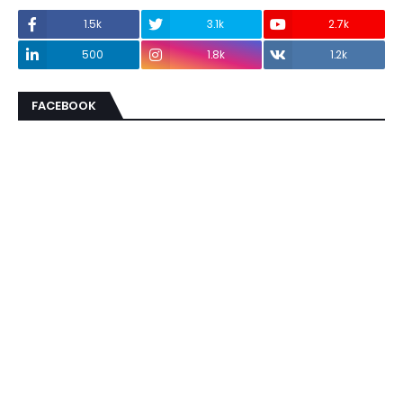
1.5k
3.1k
2.7k
500
1.8k
1.2k
FACEBOOK