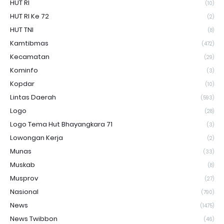
HUT RI
(10)
HUT RI Ke 72
(2)
HUT TNI
(8)
Kamtibmas
(472)
Kecamatan
(29)
Kominfo
(3)
Kopdar
(10)
Lintas Daerah
(593)
Logo
(28)
Logo Tema Hut Bhayangkara 71
(3)
Lowongan Kerja
(2)
Munas
(33)
Muskab
(8)
Musprov
(27)
Nasional
(790)
News
(1475)
News Twibbon
(46)