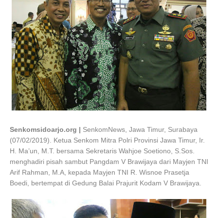
Senkomsidoarjo.org |
SenkomNews, Jawa Timur, Surabaya
(07/02/2019). Ketua Senkom Mitra Polri Provinsi Jawa Timur, Ir.
H. Ma’un, M.T. bersama Sekretaris Wahjoe Soetiono, S.Sos.
menghadiri pisah sambut Pangdam V Brawijaya dari Mayjen TNI
Arif Rahman, M.A, kepada Mayjen TNI R. Wisnoe Prasetja
Boedi, bertempat di Gedung Balai Prajurit Kodam V Brawijaya.