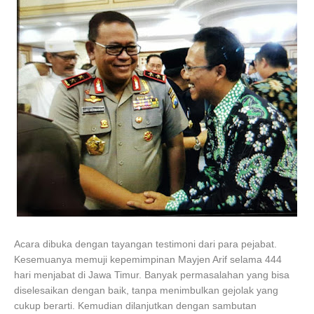
Acara dibuka dengan tayangan testimoni dari para pejabat.
Kesemuanya memuji kepemimpinan Mayjen Arif selama 444
hari menjabat di Jawa Timur. Banyak permasalahan yang bisa
diselesaikan dengan baik, tanpa menimbulkan gejolak yang
cukup berarti. Kemudian dilanjutkan dengan sambutan