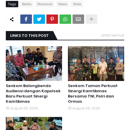
Tags
Berita
Nasional
News
Slide
LINKS TO THIS POST
Lihat semua
Senkom Balongbendo
Senkom Taman Perkuat
Audiensi dengan Kapolsek
Sinergi Kamtibmas
Baru Perkuat Sinergi
Bersama TNI, Polri dan
Kamtibmas
Ormas
August 06, 2026
August 06, 2026