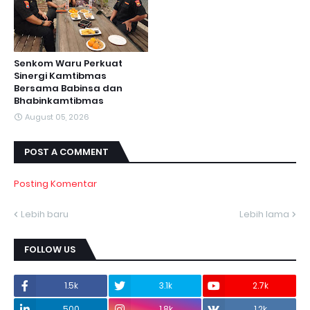
Senkom Waru Perkuat
Sinergi Kamtibmas
Bersama Babinsa dan
Bhabinkamtibmas
August 05, 2026
POST A COMMENT
Posting Komentar
Lebih baru
Lebih lama
FOLLOW US
1.5k
3.1k
2.7k
500
1.8k
1.2k