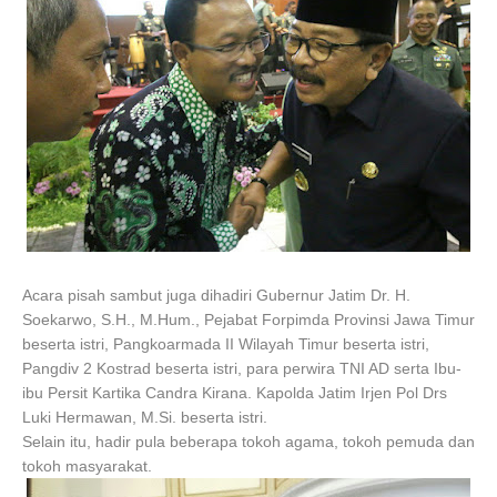
Acara pisah sambut juga dihadiri Gubernur Jatim Dr. H.
Soekarwo, S.H., M.Hum., Pejabat Forpimda Provinsi Jawa Timur
beserta istri, Pangkoarmada II Wilayah Timur beserta istri,
Pangdiv 2 Kostrad beserta istri, para perwira TNI AD serta Ibu-
ibu Persit Kartika Candra Kirana. Kapolda Jatim Irjen Pol Drs
Luki Hermawan, M.Si. beserta istri.
Selain itu, hadir pula beberapa tokoh agama, tokoh pemuda dan
tokoh masyarakat.