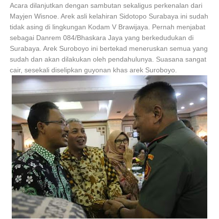
Acara dilanjutkan dengan sambutan sekaligus perkenalan dari
Mayjen Wisnoe. Arek asli kelahiran Sidotopo Surabaya ini sudah
tidak asing di lingkungan Kodam V Brawijaya. Pernah menjabat
sebagai Danrem 084/Bhaskara Jaya yang berkedudukan di
Surabaya. Arek Suroboyo ini bertekad meneruskan semua yang
sudah dan akan dilakukan oleh pendahulunya. Suasana sangat
cair, sesekali diselipkan guyonan khas arek Suroboyo.