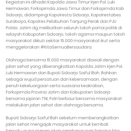
Kegiatan ini dihadiri Kapolda Jawa Timur Irjen Pol. Luki
Hermawan, Forkopimda Jawa Timur dan Forkopimda Kab
Sidoarjo, didampingi Kapolresta Sidoarjo, Kapolrestabes
Surabaya, Kapolres Pelabuhan Tanjung Perak dan PJU
Polda Jatim dg melibatkan seluruh tokoh partai politik di
wilayah Kabupaten Sidoarjo, tokoh agama maupun tokoh
masyarakat diikuti sekitar 15.000 masyarakat ikut serta
menggelorakan #KitaSemuaBersaudara.
Olahraga bersama 15.000 masyarakat diawali dengan
jalan sehat yang diberangkatkan Kapolda Jatim Irjen Pol.
Luki Hermawan dan Bupati Sidoarjo Saiful Illah. Bahkan
sebagai wujud persatuan dan kebersamaan, dengan
penuh kekeluargaan serta suasana keakraban,
Forkopimda Provinsi Jatim dan Kabupaten Sidoarjo
bersama jajaran TNI, Polri berbaur bersama masyarakat
melakukan jalan sehat dan olahraga bersama.
Bupati Sidoarjo Saiful Illah sebelum memberangkatkan
jalan sehat mengajak masyarakat untuk kembali
bersatu guna meneruskan pembangunan bangsa kita.