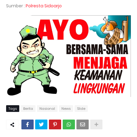
Sumber :
Polresta Sidoarjo
Tags
Berita
Nasional
News
Slide