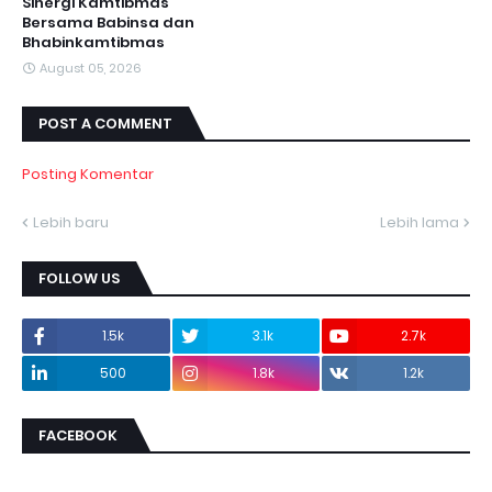
Sinergi Kamtibmas
Bersama Babinsa dan
Bhabinkamtibmas
August 05, 2026
POST A COMMENT
Posting Komentar
Lebih baru
Lebih lama
FOLLOW US
1.5k
3.1k
2.7k
500
1.8k
1.2k
FACEBOOK