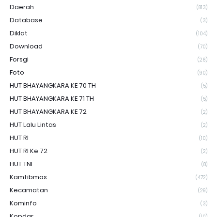
Daerah
(813)
Database
(3)
Diklat
(104)
Download
(70)
Forsgi
(26)
Foto
(90)
HUT BHAYANGKARA KE 70 TH
(5)
HUT BHAYANGKARA KE 71 TH
(5)
HUT BHAYANGKARA KE 72
(2)
HUT Lalu Lintas
(2)
HUT RI
(10)
HUT RI Ke 72
(2)
HUT TNI
(8)
Kamtibmas
(472)
Kecamatan
(29)
Kominfo
(3)
Kopdar
(10)