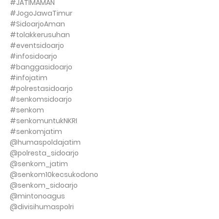
#JATIMAMAN
#JogoJawaTimur
#SidoarjoAman
#tolakkerusuhan
#eventsidoarjo
#infosidoarjo
#banggasidoarjo
#infojatim
#polrestasidoarjo
#senkomsidoarjo
#senkom
#senkomuntukNKRI
#senkomjatim
@humaspoldajatim
@polresta_sidoarjo
@senkom_jatim
@senkom10kecsukodono
@senkom_sidoarjo
@mintonoagus
@divisihumaspolri