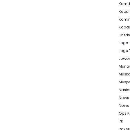
Kamt
Keca
Komi
Kopd
Linta
Logo
Logo 
Lowon
Muna
Musk
Musp
Nasio
News
News
Ops K
PK
Raker