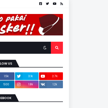
LLOW US
1.5k
3.1k
2.7k
500
1.8k
1.2k
CEBOOK