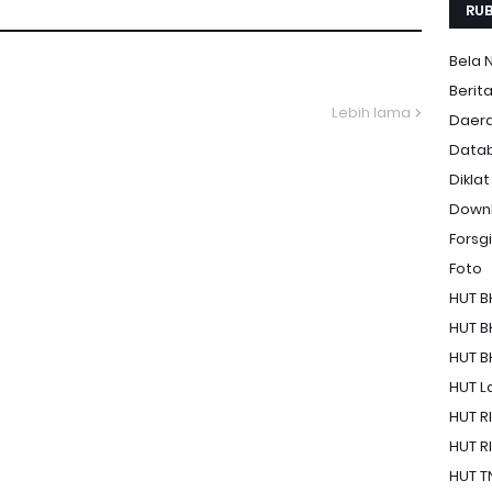
RUB
Bela 
Berit
Lebih lama
Daer
Data
Diklat
Down
Forsgi
Foto
HUT B
HUT B
HUT B
HUT La
HUT RI
HUT RI
HUT T