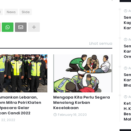
A
l
News
Slide
Sen
Kap
Ka
A
Lihat semua
Sen
Kam
Or
A
Sen
Ka
Bh
 Amankan Lebaran,
Mengapa Kita Perlu Segera
A
m Mitra Polri Klaten
Menolong Korban
Ket
 Upacara Gelar
Kecelakaan
H. 
kan Candi 2022
Bes
February 16, 2020
Mal
l 22, 2022