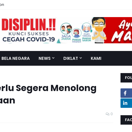
ion
BELA NEGARA
NEWS
DIKLAT
KAMI
FO
rlu Segera Menolong
aan
0
FA