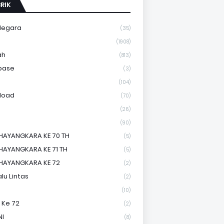
RIK
Negara
(35)
a
(1908)
ah
(813)
base
(3)
(104)
load
(70)
(26)
(90)
HAYANGKARA KE 70 TH
(5)
HAYANGKARA KE 71 TH
(5)
HAYANGKARA KE 72
(2)
lu Lintas
(2)
(10)
 Ke 72
(2)
NI
(8)