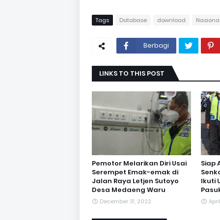
Tags
Database
download
Nasiona
Berbagi
LINKS TO THIS POST
Pemotor Melarikan Diri Usai
Siap
Serempet Emak-emak di
Senko
Jalan Raya Letjen Sutoyo
Ikuti
Desa Medaeng Waru
Pasu
December 31, 2022
Apri