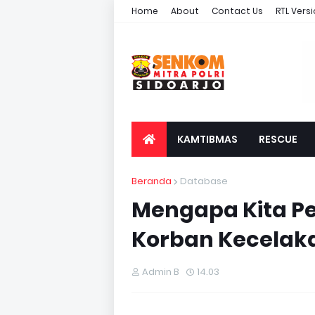
Home
About
Contact Us
RTL Vers
KAMTIBMAS
RESCUE
Beranda
Database
Mengapa Kita Pe
Korban Kecelak
Admin B
14.03