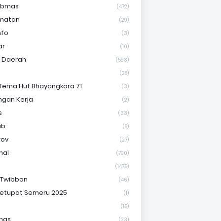
ibmas
(472)
matan
(29)
nfo
(3)
ar
(10)
s Daerah
(593)
(28)
Tema Hut Bhayangkara 71
(3)
gan Kerja
(2)
s
(33)
ab
(8)
rov
(27)
nal
(790)
(1475)
 Twibbon
(46)
etupat Semeru 2025
(1)
(15)
nas
(23)