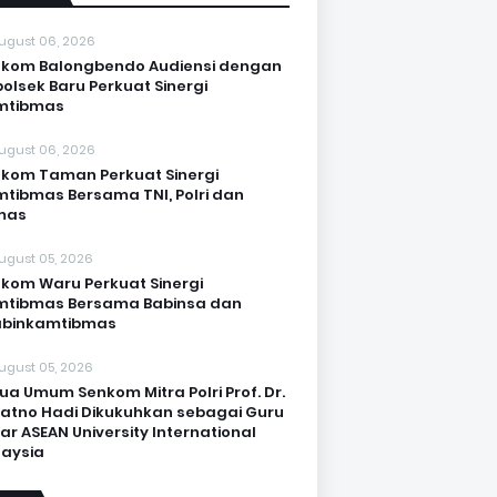
ugust 06, 2026
kom Balongbendo Audiensi dengan
olsek Baru Perkuat Sinergi
mtibmas
ugust 06, 2026
kom Taman Perkuat Sinergi
tibmas Bersama TNI, Polri dan
mas
ugust 05, 2026
kom Waru Perkuat Sinergi
mtibmas Bersama Babinsa dan
abinkamtibmas
ugust 05, 2026
ua Umum Senkom Mitra Polri Prof. Dr.
Katno Hadi Dikukuhkan sebagai Guru
ar ASEAN University International
aysia