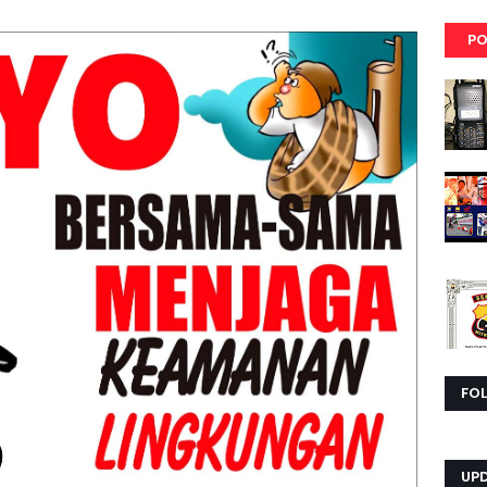
PO
FO
UP