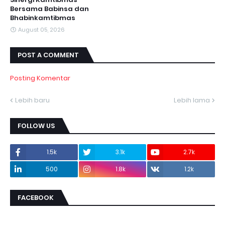
Bersama Babinsa dan
Bhabinkamtibmas
August 05, 2026
POST A COMMENT
Posting Komentar
Lebih baru
Lebih lama
FOLLOW US
1.5k
3.1k
2.7k
500
1.8k
1.2k
FACEBOOK