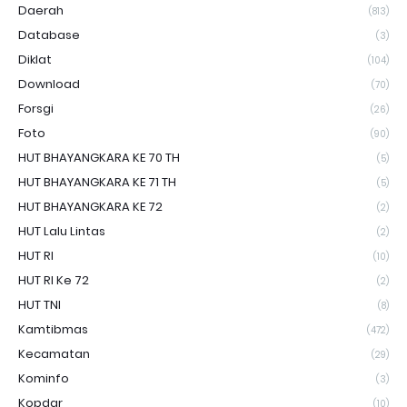
Daerah
(813)
Database
(3)
Diklat
(104)
Download
(70)
Forsgi
(26)
Foto
(90)
HUT BHAYANGKARA KE 70 TH
(5)
HUT BHAYANGKARA KE 71 TH
(5)
HUT BHAYANGKARA KE 72
(2)
HUT Lalu Lintas
(2)
HUT RI
(10)
HUT RI Ke 72
(2)
HUT TNI
(8)
Kamtibmas
(472)
Kecamatan
(29)
Kominfo
(3)
Kopdar
(10)