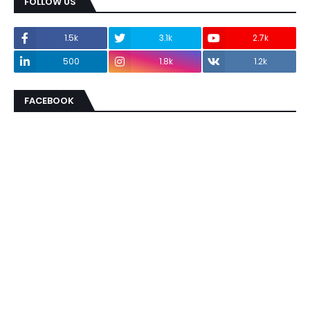
FOLLOW US
1.5k
3.1k
2.7k
500
1.8k
1.2k
FACEBOOK