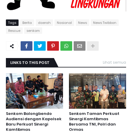
Tags
Berita
daerah
Nasional
News
News Twibbon
Rescue
senkom
LINKS TO THIS POST
Lihat semua
Senkom Balongbendo
Senkom Taman Perkuat
Audiensi dengan Kapolsek
Sinergi Kamtibmas
Baru Perkuat Sinergi
Bersama TNI, Polri dan
Kamtibmas
Ormas