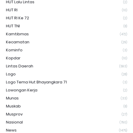
HUT Lalu Lintas
(2)
HUT RI
(10)
HUT RI Ke 72
(2)
HUT TNI
(8)
Kamtibmas
(472)
Kecamatan
(29)
Kominfo
(3)
Kopdar
(10)
Lintas Daerah
(593)
Logo
(28)
Logo Tema Hut Bhayangkara 71
(3)
Lowongan Kerja
(2)
Munas
(33)
Muskab
(8)
Musprov
(27)
Nasional
(790)
News
(1475)