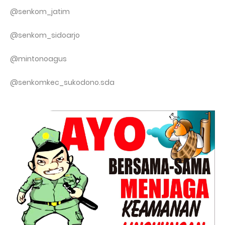
@senkom_jatim
@senkom_sidoarjo
@mintonoagus
@senkomkec_sukodono.sda