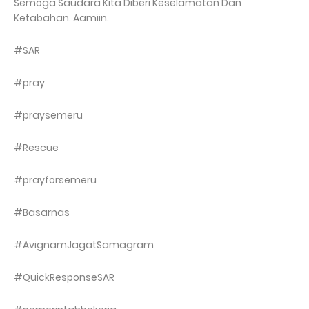
Semoga Saudara Kita Diberi Keselamatan Dan
Ketabahan. Aamiin.
#SAR
#pray
#praysemeru
#Rescue
#prayforsemeru
#Basarnas
#AvignamJagatSamagram
#QuickResponseSAR