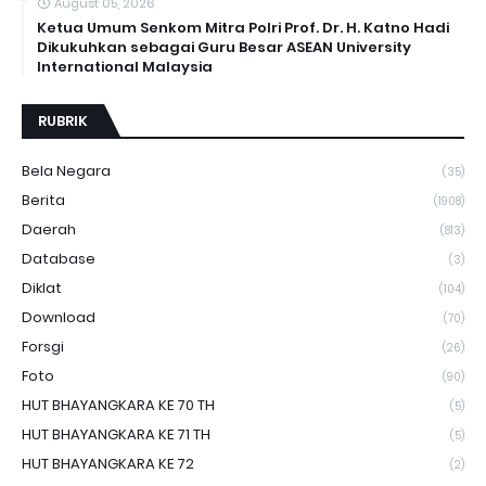
August 05, 2026
Ketua Umum Senkom Mitra Polri Prof. Dr. H. Katno Hadi
Dikukuhkan sebagai Guru Besar ASEAN University
International Malaysia
RUBRIK
Bela Negara
(35)
Berita
(1908)
Daerah
(813)
Database
(3)
Diklat
(104)
Download
(70)
Forsgi
(26)
Foto
(90)
HUT BHAYANGKARA KE 70 TH
(5)
HUT BHAYANGKARA KE 71 TH
(5)
HUT BHAYANGKARA KE 72
(2)