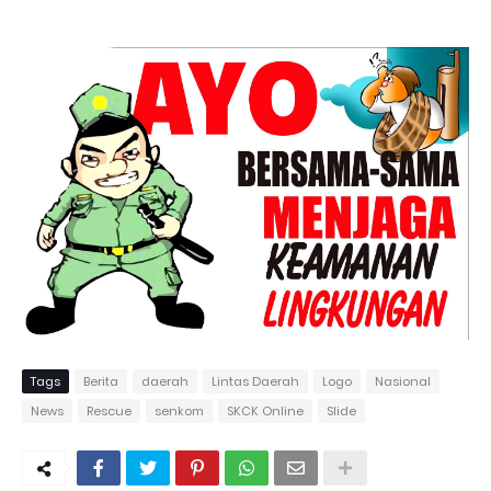
Tags
Berita
daerah
Lintas Daerah
Logo
Nasional
News
Rescue
senkom
SKCK Online
Slide