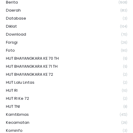
Berita
(1908)
Daerah
(813)
Database
(3)
Diklat
(104)
Download
(70)
Forsgi
(26)
Foto
(90)
HUT BHAYANGKARA KE 70 TH
(5)
HUT BHAYANGKARA KE 71 TH
(5)
HUT BHAYANGKARA KE 72
(2)
HUT Lalu Lintas
(2)
HUT RI
(10)
HUT RI Ke 72
(2)
HUT TNI
(8)
Kamtibmas
(472)
Kecamatan
(29)
Kominfo
(3)