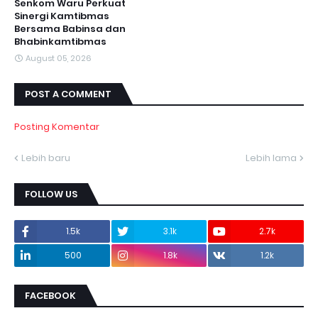
Senkom Waru Perkuat
Sinergi Kamtibmas
Bersama Babinsa dan
Bhabinkamtibmas
August 05, 2026
POST A COMMENT
Posting Komentar
Lebih baru
Lebih lama
FOLLOW US
1.5k
3.1k
2.7k
500
1.8k
1.2k
FACEBOOK