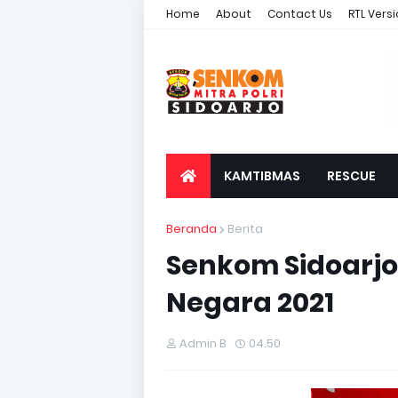
Home
About
Contact Us
RTL Vers
KAMTIBMAS
RESCUE
Beranda
Berita
Senkom Sidoarjo 
Negara 2021
Admin B
04.50