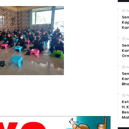
A
Sen
Kap
Ka
A
Sen
Kam
Or
A
Sen
Ka
Bh
A
Ket
H. 
Bes
Mal