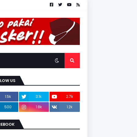
LLOW US
1.5k
3.1k
2.7k
500
1.8k
1.2k
CEBOOK