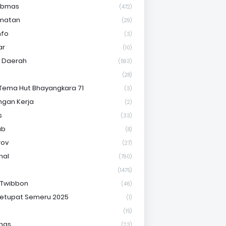
ibmas
(472)
matan
(29)
nfo
(3)
ar
(10)
s Daerah
(593)
(28)
Tema Hut Bhayangkara 71
(3)
gan Kerja
(2)
s
(33)
ab
(8)
rov
(27)
nal
(790)
(1475)
 Twibbon
(46)
etupat Semeru 2025
(1)
(15)
nas
(23)