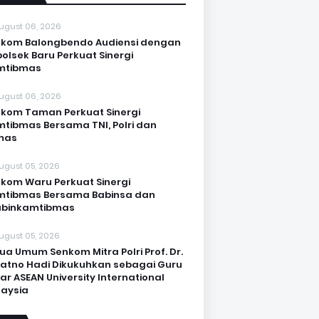
ugust 06, 2026
kom Balongbendo Audiensi dengan
olsek Baru Perkuat Sinergi
mtibmas
ugust 06, 2026
kom Taman Perkuat Sinergi
tibmas Bersama TNI, Polri dan
mas
ugust 05, 2026
kom Waru Perkuat Sinergi
mtibmas Bersama Babinsa dan
abinkamtibmas
ugust 05, 2026
ua Umum Senkom Mitra Polri Prof. Dr.
Katno Hadi Dikukuhkan sebagai Guru
ar ASEAN University International
aysia