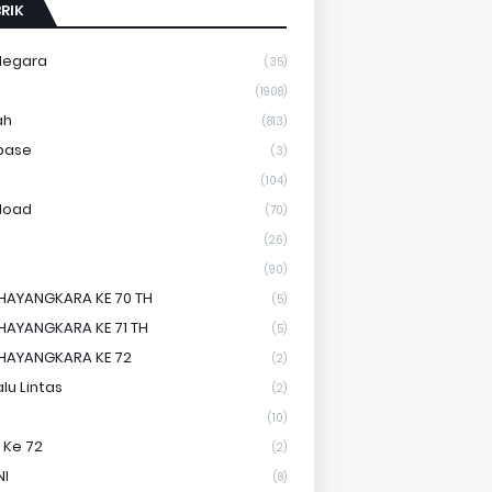
RIK
Negara
(35)
a
(1908)
ah
(813)
base
(3)
(104)
load
(70)
(26)
(90)
HAYANGKARA KE 70 TH
(5)
HAYANGKARA KE 71 TH
(5)
HAYANGKARA KE 72
(2)
lu Lintas
(2)
(10)
 Ke 72
(2)
NI
(8)