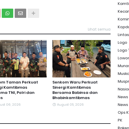
Kamt
Keca
Komi
Kopd
Lihat semua
Linta
Logo
Logo 
Lowon
Muna
Musk
Musp
om Taman Perkuat
Senkom Waru Perkuat
rgi Kamtibmas
Sinergi Kamtibmas
Nasio
ma TNI, Polri dan
Bersama Babinsa dan
News
s
Bhabinkamtibmas
News
ust 06, 2026
August 05, 2026
Ops K
PK
Raker