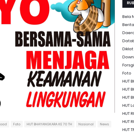
RUB
Bela 
Berit
Daer
Data
Diklat
Down
Forsgi
Foto
HUT B
HUT B
HUT B
HUT La
HUT RI
HUT RI
load
Foto
HUT BHAYANGKARA KE 70 TH
Nasional
News
HUT T