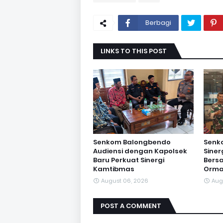
Berbagi
LINKS TO THIS POST
Senkom Balongbendo
Senk
Audiensi dengan Kapolsek
Sine
Baru Perkuat Sinergi
Bersa
Kamtibmas
Orma
August 06, 2026
Aug
POST A COMMENT