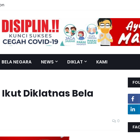
ion
BELA NEGARA
NEWS
DIKLAT
KAMI
FO
Ikut Diklatnas Bela
0
FA