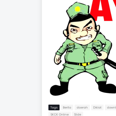
Tags
Berita
daerah
Diklat
down
SKCK Online
Slide