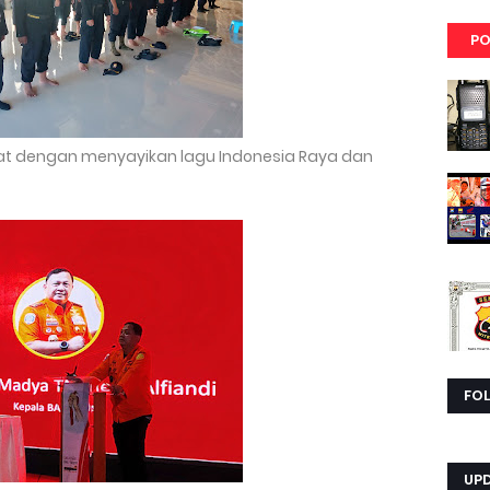
PO
at dengan menyayikan lagu Indonesia Raya dan
FO
UP