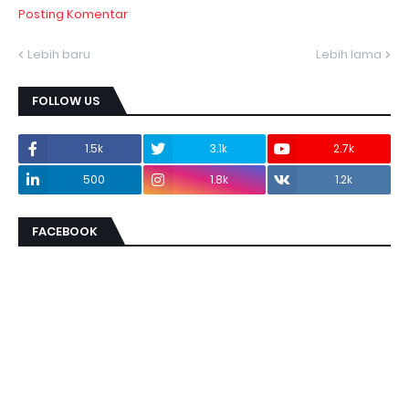
Posting Komentar
Lebih baru
Lebih lama
FOLLOW US
1.5k
3.1k
2.7k
500
1.8k
1.2k
FACEBOOK