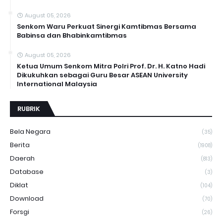
August 05, 2026
Senkom Waru Perkuat Sinergi Kamtibmas Bersama
Babinsa dan Bhabinkamtibmas
August 05, 2026
Ketua Umum Senkom Mitra Polri Prof. Dr. H. Katno Hadi
Dikukuhkan sebagai Guru Besar ASEAN University
International Malaysia
RUBRIK
Bela Negara
(35)
Berita
(1908)
Daerah
(813)
Database
(3)
Diklat
(104)
Download
(70)
Forsgi
(26)