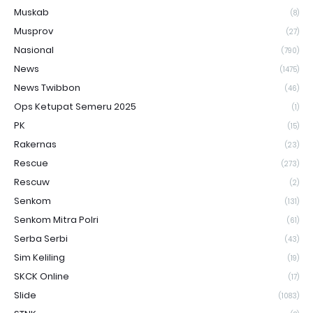
Muskab
(8)
Musprov
(27)
Nasional
(790)
News
(1475)
News Twibbon
(46)
Ops Ketupat Semeru 2025
(1)
PK
(15)
Rakernas
(23)
Rescue
(273)
Rescuw
(2)
Senkom
(131)
Senkom Mitra Polri
(61)
Serba Serbi
(43)
Sim Keliling
(19)
SKCK Online
(17)
Slide
(1083)