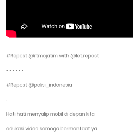
#Repost @rtmcjatim with @let.repost
• • • • • •
#Repost @polisi_indonesia
.
Hati hati menyalip mobil di depan kita
edukasi video semoga bermanfaat ya