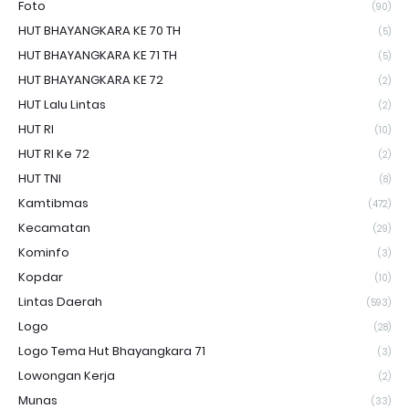
Foto
(90)
HUT BHAYANGKARA KE 70 TH
(5)
HUT BHAYANGKARA KE 71 TH
(5)
HUT BHAYANGKARA KE 72
(2)
HUT Lalu Lintas
(2)
HUT RI
(10)
HUT RI Ke 72
(2)
HUT TNI
(8)
Kamtibmas
(472)
Kecamatan
(29)
Kominfo
(3)
Kopdar
(10)
Lintas Daerah
(593)
Logo
(28)
Logo Tema Hut Bhayangkara 71
(3)
Lowongan Kerja
(2)
Munas
(33)