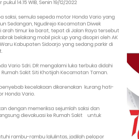
pukul 14.15 WIB, Senin 19/12/2022
 saksi, se
mula sepeda motor Honda Vario yang
un Sedangan, Ngudirejo Kecamatan Diwek
i arah timur ke barat, tepat di Jalan Raya tersebut
ak belakang mobil pick up yang disopiri oleh AK
Waru Kabupaten Sidoarjo
yang sedang parkir di
.
a Vario Sdri. DR m
engalami luka terbuka didahi
 Rumah Sakit Siti Khotijah Kecamatan Taman.
r penyebab kecelakaan dikarenakan k
urang hati-
r Honda Vario.
idikan dengan memeriksa sejumlah saksi dan
langsung dievakuasi ke Rumah Sakit untuk
uhi rambu-rambu lalulintas, jadilah pelopor