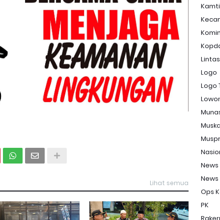
Kamt
Keca
Komi
Kopd
Linta
Logo
Logo 
Lowon
Muna
Musk
Musp
Nasio
News
News
Lihat semua
Ops K
PK
Raker