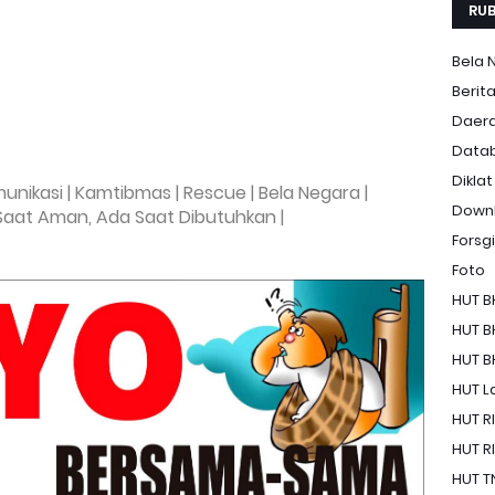
RUB
Bela 
Berit
Daer
Data
Diklat
munikasi | Kamtibmas | Rescue | Bela Negara |
Down
 Saat Aman, Ada Saat Dibutuhkan |
Forsgi
Foto
HUT B
HUT B
HUT B
HUT La
HUT RI
HUT RI
HUT T