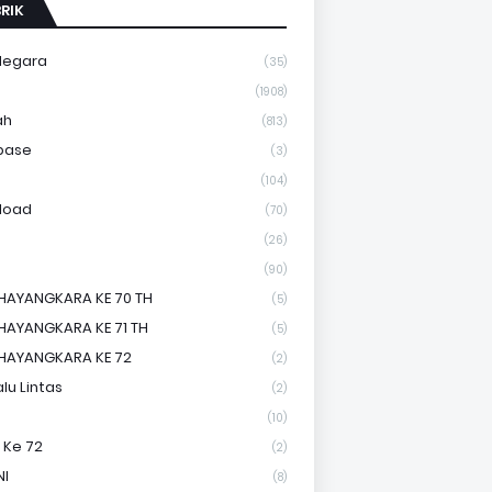
RIK
Negara
(35)
a
(1908)
ah
(813)
base
(3)
(104)
load
(70)
(26)
(90)
HAYANGKARA KE 70 TH
(5)
HAYANGKARA KE 71 TH
(5)
HAYANGKARA KE 72
(2)
lu Lintas
(2)
(10)
 Ke 72
(2)
NI
(8)