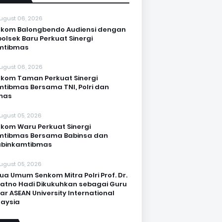
ugust 06, 2026
kom Balongbendo Audiensi dengan
olsek Baru Perkuat Sinergi
mtibmas
ugust 06, 2026
kom Taman Perkuat Sinergi
tibmas Bersama TNI, Polri dan
mas
ugust 05, 2026
kom Waru Perkuat Sinergi
mtibmas Bersama Babinsa dan
abinkamtibmas
ugust 05, 2026
ua Umum Senkom Mitra Polri Prof. Dr.
Katno Hadi Dikukuhkan sebagai Guru
ar ASEAN University International
aysia