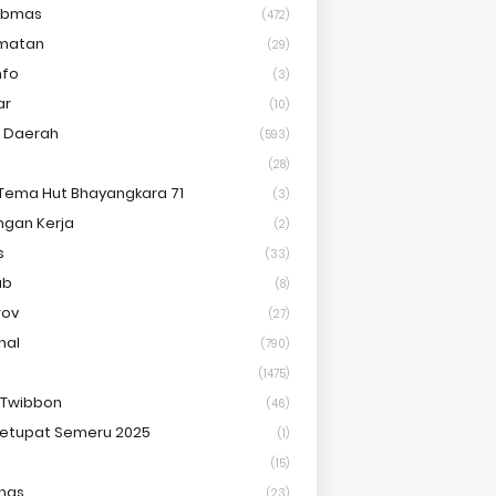
ibmas
(472)
matan
(29)
nfo
(3)
ar
(10)
s Daerah
(593)
(28)
Tema Hut Bhayangkara 71
(3)
gan Kerja
(2)
s
(33)
ab
(8)
rov
(27)
nal
(790)
(1475)
 Twibbon
(46)
etupat Semeru 2025
(1)
(15)
nas
(23)