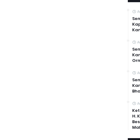
A
Sen
Kap
Ka
A
Sen
Kam
Or
A
Sen
Ka
Bh
A
Ket
H. 
Bes
Mal