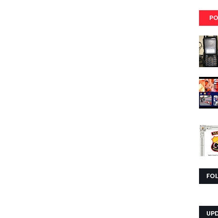
PO
FO
UP