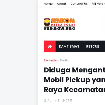
Home
About
Contact Us
RTL Vers
KAMTIBMAS
RESCUE
Beranda
Berita
Diduga Mengant
Mobil Pickup yan
Raya Kecamata
Admin B
07.11