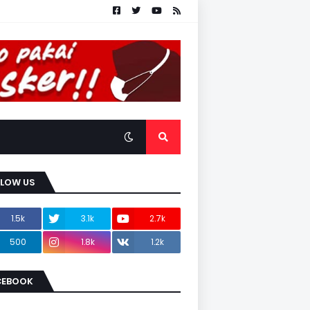
LLOW US
1.5k
3.1k
2.7k
500
1.8k
1.2k
CEBOOK