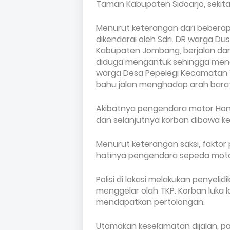
Taman Kabupaten Sidoarjo, sekitar 
Menurut keterangan dari beberapa
dikendarai oleh Sdri. DR warga
Dus
Kabupaten Jombang,
berjalan dar
diduga mengantuk sehingga menabr
warga Desa Pepelegi Kecamatan 
bahu jalan menghadap arah barat
Akibatnya pengendara motor Hond
dan selanjutnya korban
dibawa ke
Menurut keterangan saksi, fakto
hatinya pengendara sepeda moto
Polisi di lokasi melakukan penyel
menggelar olah TKP. Korban luka 
mendapatkan pertolongan.
Utamakan keselamatan dijalan, pat