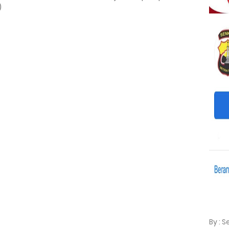
)
By : 