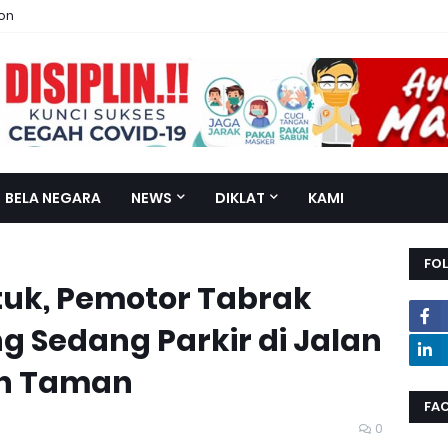
ion
BELA NEGARA
NEWS
DIKLAT
KAMI
FO
uk, Pemotor Tabrak
g Sedang Parkir di Jalan
n Taman
FA
0