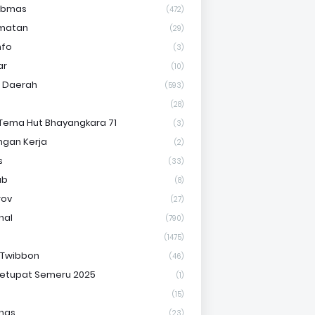
ibmas
(472)
matan
(29)
nfo
(3)
ar
(10)
s Daerah
(593)
(28)
Tema Hut Bhayangkara 71
(3)
gan Kerja
(2)
s
(33)
ab
(8)
rov
(27)
nal
(790)
(1475)
 Twibbon
(46)
etupat Semeru 2025
(1)
(15)
nas
(23)