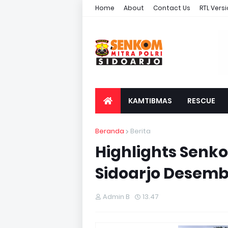
Home
About
Contact Us
RTL Vers
KAMTIBMAS
RESCUE
Beranda
Berita
Highlights Senk
Sidoarjo Desemb
Admin B
13.47