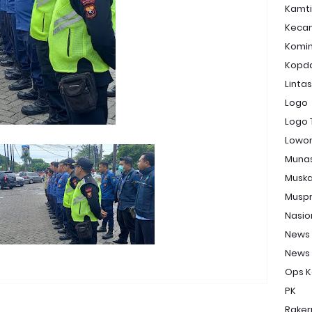
Kamt
Keca
Komi
Kopd
Linta
Logo
Logo 
Lowon
Muna
Musk
Musp
Nasio
News
News
Ops K
PK
Raker