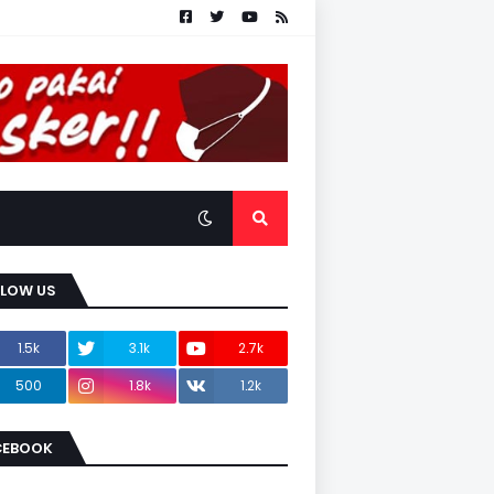
LLOW US
1.5k
3.1k
2.7k
500
1.8k
1.2k
CEBOOK