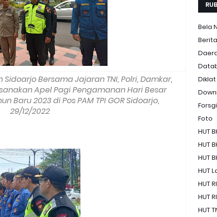
RUB
Bela 
Berit
Daer
Data
 Sidoarjo Bersama Jajaran TNI, Polri, Damkar,
Diklat
ksanakan Apel Pagi Pengamanan Hari Besar
Down
 Baru 2023 di Pos PAM TPI GOR Sidoarjo,
Forsgi
29/12/2022
Foto
HUT B
HUT B
HUT B
HUT La
HUT RI
HUT RI
HUT T