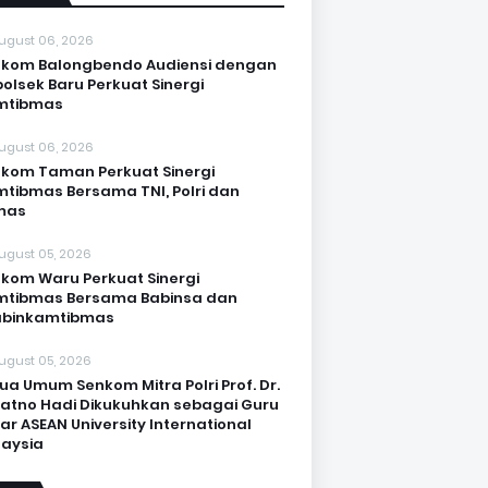
ugust 06, 2026
kom Balongbendo Audiensi dengan
olsek Baru Perkuat Sinergi
mtibmas
ugust 06, 2026
kom Taman Perkuat Sinergi
tibmas Bersama TNI, Polri dan
mas
ugust 05, 2026
kom Waru Perkuat Sinergi
mtibmas Bersama Babinsa dan
abinkamtibmas
ugust 05, 2026
ua Umum Senkom Mitra Polri Prof. Dr.
Katno Hadi Dikukuhkan sebagai Guru
ar ASEAN University International
aysia