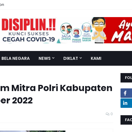
ion
BELA NEGARA
NEWS
DIKLAT
KAMI
FO
om Mitra Polri Kabupaten
er 2022
0
FA