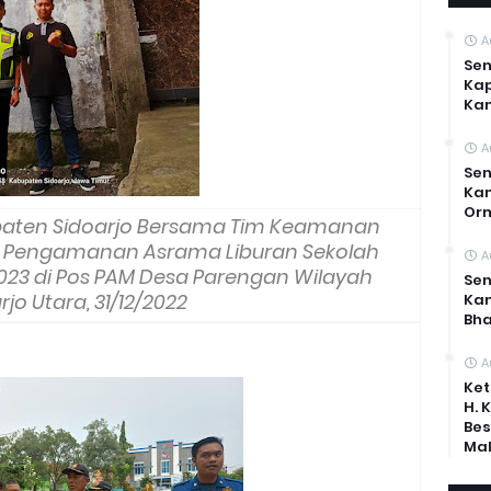
A
Sen
Kap
Ka
A
Sen
Kam
Or
upaten Sidoarjo Bersama Tim Keamanan
 Pengamanan Asrama Liburan Sekolah
A
023 di Pos PAM Desa Parengan Wilayah
Sen
rjo Utara, 31/12/2022
Ka
Bh
A
Ket
H. 
Bes
Mal