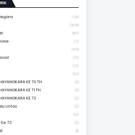
RIK
Negara
(35)
a
(1908)
ah
(813)
base
(3)
(104)
load
(70)
(26)
(90)
HAYANGKARA KE 70 TH
(5)
HAYANGKARA KE 71 TH
(5)
HAYANGKARA KE 72
(2)
lu Lintas
(2)
(10)
 Ke 72
(2)
NI
(8)