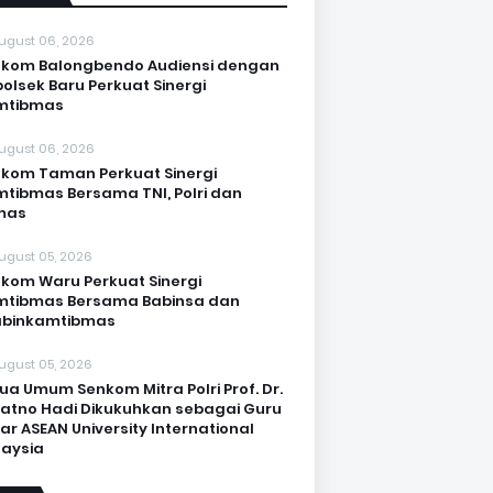
ugust 06, 2026
kom Balongbendo Audiensi dengan
olsek Baru Perkuat Sinergi
mtibmas
ugust 06, 2026
kom Taman Perkuat Sinergi
tibmas Bersama TNI, Polri dan
mas
ugust 05, 2026
kom Waru Perkuat Sinergi
mtibmas Bersama Babinsa dan
abinkamtibmas
ugust 05, 2026
ua Umum Senkom Mitra Polri Prof. Dr.
Katno Hadi Dikukuhkan sebagai Guru
ar ASEAN University International
aysia