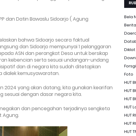
RUB
Bela 
PP dan Datin Bawaslu Sidoarjo ( Agung
Berit
Daer
elaskan bahwa
Sidoarjo secara faktual
Data
angsung dan Sidoarjo mempunyai 1 pelanggaran
Diklat
kepada ASN dan perangkat Desa untuk bersikap
Down
aran kebencian serta sesuai undangan-undang
isipatif dan di negara kita sudah ditetapkan
Forsgi
a dialek kemusyawaratan.
Foto
HUT B
n 2024 yang akan datang, kita gunakan kearifan
HUT B
g sesuai dengan dasar negara kita.
HUT B
HUT La
negakan dan pencegahan terjadinya sengketa
t Agung.
HUT RI
HUT RI
HUT T