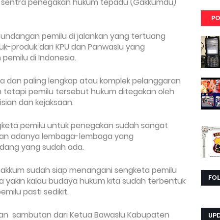
nal sentra penegakan hukum tepadu (Gakkumdu)
PO
ndangan pemilu di jalankan yang tertuang
duk-produk dari KPU dan Panwaslu yang
pemilu di Indonesia.
nia dan paling lengkap atau komplek pelanggaran
n tetapi pemilu tersebut hukum ditegakan oleh
sian dan kejaksaan.
gketa pemilu untuk penegakan sudah sangat
dan adanya lembaga-lembaga yang
dang yang sudah ada.
Gakkum sudah siap menangani sengketa pemilu
FO
a yakin kalau budaya hukum kita sudah terbentuk
ilu pasti sedikit.
gan sambutan dari Ketua Bawaslu Kabupaten
UP