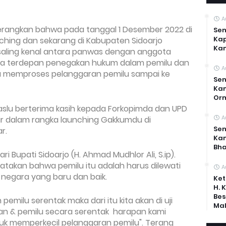
A
erangkan bahwa p
ada tanggal 1 Desember 2022 di
Sen
Kap
ching dan sekarang di Kabupaten Sidoarjo
Ka
saling kenal antara panwas dengan anggota
rda terdepan penegakan hukum dalam pemilu dan
A
lu memproses pelanggaran pemilu sampai ke
Sen
Kam
Or
aslu berterima kasih kepada Forkopimda dan UPD
A
ir dalam rangka launching Gakkumdu di
Sen
r.
Ka
Bh
 Bupati Sidoarjo (H. Ahmad Mudhlor Ali, S.ip).
atakan bah
wa pemilu itu adalah harus dilewati
A
negara yang baru dan baik.
Ket
H. 
Bes
emilu serentak maka dari itu kita akan di uji
Mal
an & pemilu secara serentak harapan kami
uk memperkecil pelanggaran pemilu". Terang