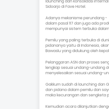
launching dan konsolidasi inter
Sidoarjo di Fave Hotel.
Adanya mekanisme perundang - u
dalam pasal 117 dan juga ada pro
mempunyai sistem terbuka dalam 
Pemilu yang paling terbuka di du
pidananya yaitu di Indonesia, aka
Bawaslu yang didukung oleh kepoli
Pelanggaran ASN dan proses sen
lengkap sesuai undang-undang 
menyelesaikan sesuai undang-un
Gakkum sudah di launching dan 
dan pidana dalam pemilu dan say
maka kecurangan dan sengketa pem
Kemudian acara dilanjutkan den