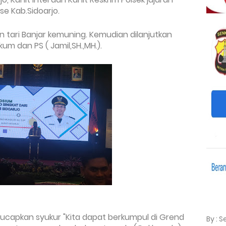
e Kab.Sidoarjo.
 tari Banjar kemuning
.
Kemudian dilanjutkan
m dan PS ( Jamil,SH.,MH.).
capkan syukur "K
ita dapat berkumpul di Grend
By : 