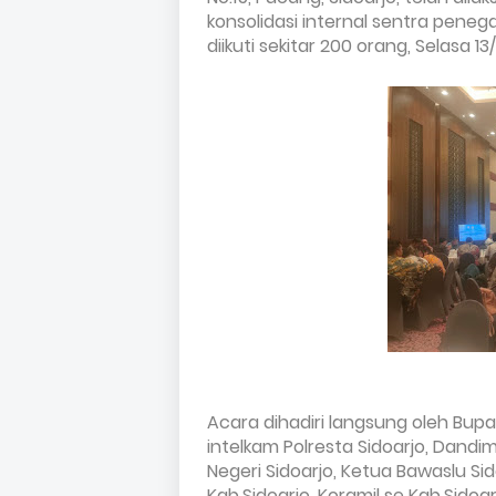
konsolidasi internal sentra pen
diikuti sekitar 200 orang, Selasa 13
Acara dihadiri langsung oleh
Bupat
intelkam Polresta Sidoarjo,
Dandim 
Negeri Sidoarjo,
Ketua Bawaslu Sid
Kab.Sidoarjo,
Koramil se Kab.Sidoar