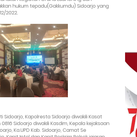
egakkan hukum tepadu(Gakkumdu) Sidoarjo yang
/12/2022.
i Sidoarjo,
Kapolresta Sidoarjo diwakili Kasat
0816 Sidoarjo diwakili Kasdim,
Kepala kejaksaan
oarjo,
Ka.UPD Kab. Sidoarjo,
Camat Se
jo,
Kanit Intel dan Kanit Reskrim Polsek jajaran