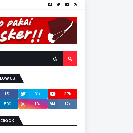
LLOW US
1.5k
3.1k
2.7k
500
1.8k
1.2k
CEBOOK