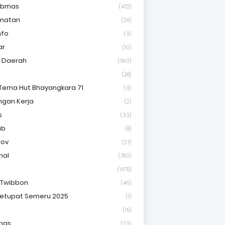
ibmas
(472)
matan
(29)
nfo
(3)
ar
(10)
s Daerah
(593)
(28)
Tema Hut Bhayangkara 71
(3)
gan Kerja
(2)
s
(33)
ab
(8)
rov
(27)
nal
(790)
(1475)
 Twibbon
(46)
etupat Semeru 2025
(1)
(15)
nas
(23)