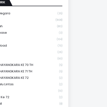
RIK
Negara
(35)
a
(1908)
ah
(813)
base
(3)
(104)
load
(70)
(26)
(90)
HAYANGKARA KE 70 TH
(5)
HAYANGKARA KE 71 TH
(5)
HAYANGKARA KE 72
(2)
lu Lintas
(2)
(10)
 Ke 72
(2)
NI
(8)