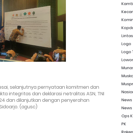
Kamt
Keca
Komi
Kopd
Linta
Logo
Logo 
Lowon
Muna
Musk
Musp
sai, selanjutnya pernyataan komitmen dan
Nasio
 integritas dan deklarasi netralitas ASN, TNI
24 dan dilanjutkan dengan penyerahan
News
idoarjo. (agusc)
News
Ops K
PK
Raker