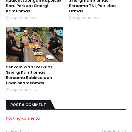
Audiensi dengan Kapolsek
Sinergi Kamtibmas
Baru Perkuat Sinergi
Bersama TNI, Polri dan
Kamtibmas
Ormas
August 06, 2026
August 06, 2026
Senkom Waru Perkuat
Sinergi Kamtibmas
Bersama Babinsa dan
Bhabinkamtibmas
August 05, 2026
POST A COMMENT
Posting Komentar
Lebih baru
Lebih lama