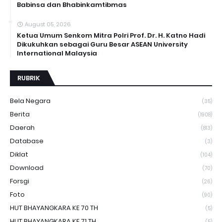
Babinsa dan Bhabinkamtibmas
August 05, 2026
Ketua Umum Senkom Mitra Polri Prof. Dr. H. Katno Hadi
Dikukuhkan sebagai Guru Besar ASEAN University
International Malaysia
RUBRIK
Bela Negara
(35)
Berita
(1908)
Daerah
(813)
Database
(3)
Diklat
(104)
Download
(70)
Forsgi
(26)
Foto
(90)
HUT BHAYANGKARA KE 70 TH
(5)
HUT BHAYANGKARA KE 71 TH
(5)