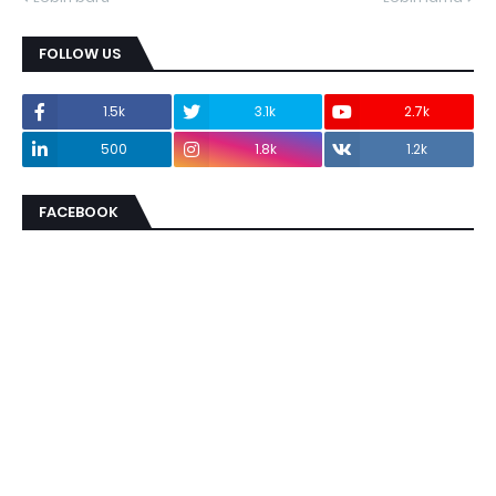
FOLLOW US
1.5k
3.1k
2.7k
500
1.8k
1.2k
FACEBOOK