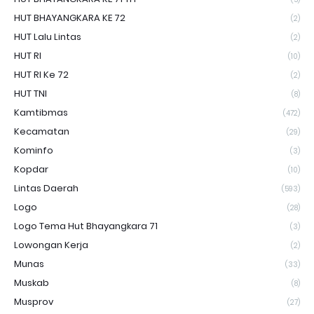
HUT BHAYANGKARA KE 72
(2)
HUT Lalu Lintas
(2)
HUT RI
(10)
HUT RI Ke 72
(2)
HUT TNI
(8)
Kamtibmas
(472)
Kecamatan
(29)
Kominfo
(3)
Kopdar
(10)
Lintas Daerah
(593)
Logo
(28)
Logo Tema Hut Bhayangkara 71
(3)
Lowongan Kerja
(2)
Munas
(33)
Muskab
(8)
Musprov
(27)