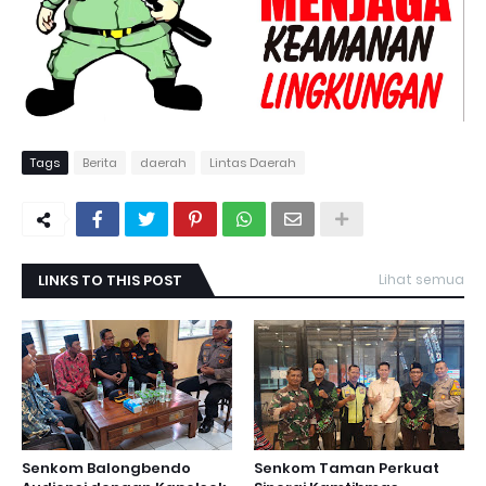
Tags
Berita
daerah
Lintas Daerah
LINKS TO THIS POST
Lihat semua
Senkom Balongbendo
Senkom Taman Perkuat