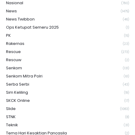
Nasional
(790)
News
(1475)
News Twibbon
(46)
Ops Ketupat Semeru 2025
(1)
PK
(15)
Rakernas
(23)
Rescue
(273)
Rescuw
(2)
Senkom
(131)
Senkom Mitra Polri
(61)
Serba Serbi
(43)
Sim Keliling
(19)
SKCK Online
(17)
Slide
(1083)
STNK
(8)
Teknik
(31)
Tema Hari Kesaktian Pancasila
(2)