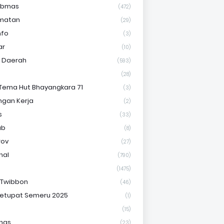
ibmas
(472)
matan
(29)
nfo
(3)
ar
(10)
s Daerah
(593)
(28)
Tema Hut Bhayangkara 71
(3)
gan Kerja
(2)
s
(33)
ab
(8)
rov
(27)
nal
(790)
(1475)
 Twibbon
(46)
etupat Semeru 2025
(1)
(15)
nas
(23)