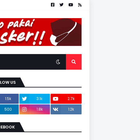
LLOW US
1.5k
3.1k
2.7k
500
1.8k
1.2k
CEBOOK