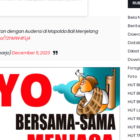
RUB
Bela 
Berit
itan dengan Audensi di Mapolda Bali Menjelang
Daer
.co/72hMW4FLj4
Data
Diklat
arjo)
December 5, 2023
Down
Forsgi
Foto
HUT B
HUT B
HUT B
HUT La
HUT RI
HUT RI
HUT T