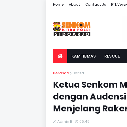
Home
About
Contact Us
RTL Vers
KAMTIBMAS
RESCUE
Beranda
Berita
Ketua Senkom Mit
dengan Audensi 
Menjelang Raker
Admin B
06.49