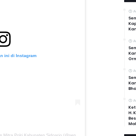
A
Sen
Kap
Ka
A
Sen
Kam
n ini di Instagram
Or
A
Sen
Ka
Bh
A
Ket
H. 
Bes
Mal
Sebuah kiriman dibagikan oleh Senkom Mitra Polri Kabupaten Sidoarjo (@senkom_sidoarjo)