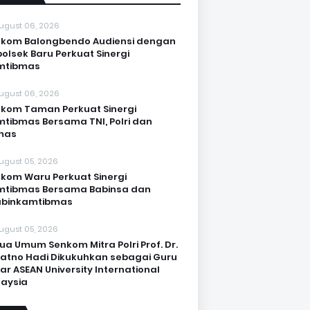
ugust 06, 2026
kom Balongbendo Audiensi dengan
olsek Baru Perkuat Sinergi
mtibmas
ugust 06, 2026
kom Taman Perkuat Sinergi
tibmas Bersama TNI, Polri dan
mas
ugust 05, 2026
kom Waru Perkuat Sinergi
mtibmas Bersama Babinsa dan
abinkamtibmas
ugust 05, 2026
ua Umum Senkom Mitra Polri Prof. Dr.
Katno Hadi Dikukuhkan sebagai Guru
ar ASEAN University International
aysia