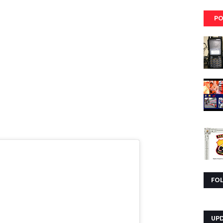
PO
FO
UP