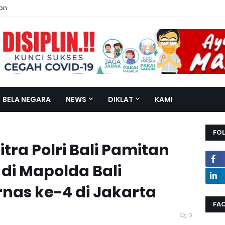
ion
BELA NEGARA
NEWS
DIKLAT
KAMI
FO
ra Polri Bali Pamitan
di Mapolda Bali
nas ke-4 di Jakarta
FA
0