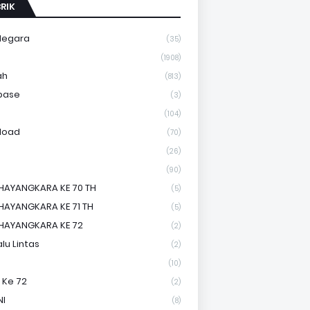
RIK
Negara
(35)
a
(1908)
ah
(813)
base
(3)
(104)
load
(70)
(26)
(90)
HAYANGKARA KE 70 TH
(5)
HAYANGKARA KE 71 TH
(5)
HAYANGKARA KE 72
(2)
lu Lintas
(2)
(10)
 Ke 72
(2)
NI
(8)