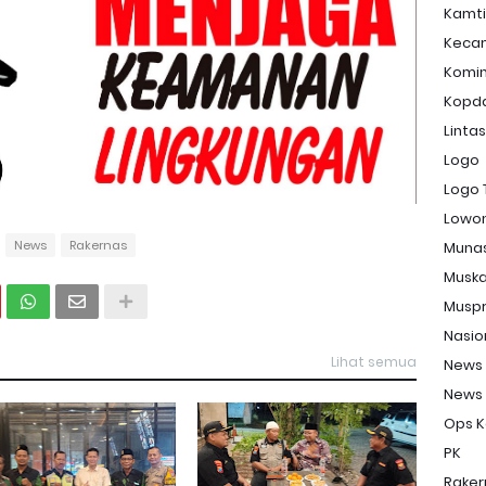
Kamt
Keca
Komi
Kopd
Linta
Logo
Logo 
Lowon
News
Rakernas
Muna
Musk
Musp
Nasio
Lihat semua
News
News
Ops K
PK
Raker