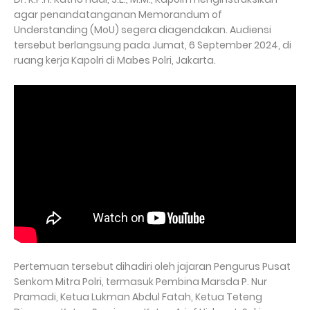
agar penandatanganan Memorandum of
Understanding (MoU) segera diagendakan. Audiensi
tersebut berlangsung pada Jumat, 6 September 2024, di
ruang kerja Kapolri di Mabes Polri, Jakarta.
Pertemuan tersebut dihadiri oleh jajaran Pengurus Pusat
Senkom Mitra Polri, termasuk Pembina Marsda P. Nur
Pramadi, Ketua Lukman Abdul Fatah, Ketua Teteng