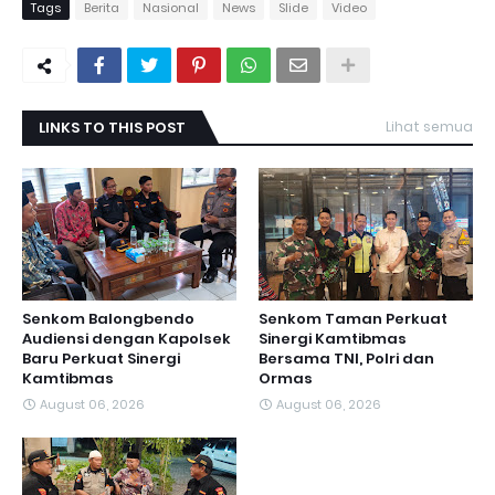
Tags
Berita
Nasional
News
Slide
Video
LINKS TO THIS POST
Lihat semua
Senkom Balongbendo
Senkom Taman Perkuat
Audiensi dengan Kapolsek
Sinergi Kamtibmas
Baru Perkuat Sinergi
Bersama TNI, Polri dan
Kamtibmas
Ormas
August 06, 2026
August 06, 2026