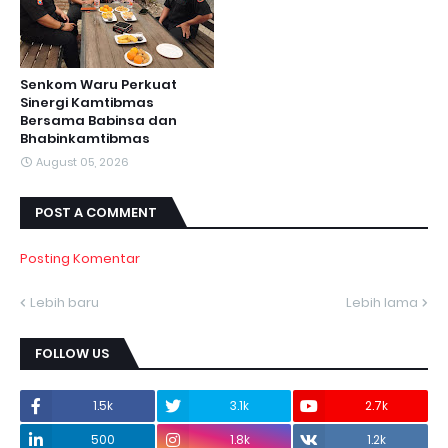
Senkom Waru Perkuat
Sinergi Kamtibmas
Bersama Babinsa dan
Bhabinkamtibmas
August 05, 2026
POST A COMMENT
Posting Komentar
Lebih baru
Lebih lama
FOLLOW US
1.5k
3.1k
2.7k
500
1.8k
1.2k