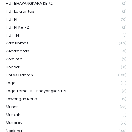
HUT BHAYANGKARA KE 72
(2)
HUT Lalu Lintas
(2)
HUT RI
(10)
HUT RI Ke 72
(2)
HUT TNI
(8)
Kamtibmas
(472)
Kecamatan
(29)
Kominfo
(3)
Kopdar
(10)
Lintas Daerah
(593)
Logo
(28)
Logo Tema Hut Bhayangkara 71
(3)
Lowongan Kerja
(2)
Munas
(33)
Muskab
(8)
Musprov
(27)
Nasional
(790)