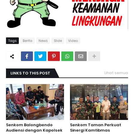
Tags
Berita
News
Slide
Video
LINKS TO THIS POST
Lihat semua
Senkom Balongbendo
Senkom Taman Perkuat
Audiensi dengan Kapolsek
Sinergi Kamtibmas