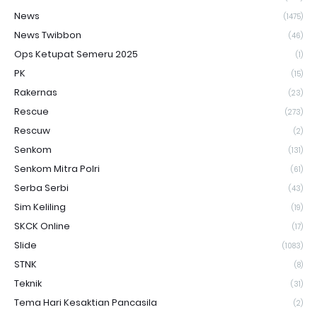
News
(1475)
News Twibbon
(46)
Ops Ketupat Semeru 2025
(1)
PK
(15)
Rakernas
(23)
Rescue
(273)
Rescuw
(2)
Senkom
(131)
Senkom Mitra Polri
(61)
Serba Serbi
(43)
Sim Keliling
(19)
SKCK Online
(17)
Slide
(1083)
STNK
(8)
Teknik
(31)
Tema Hari Kesaktian Pancasila
(2)