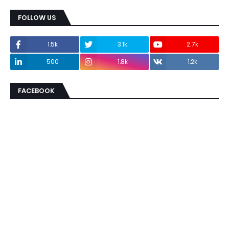
FOLLOW US
1.5k
3.1k
2.7k
500
1.8k
1.2k
FACEBOOK