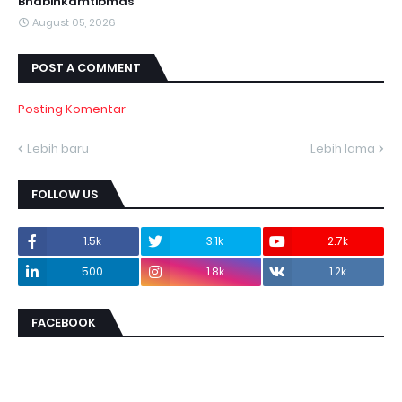
Bhabinkamtibmas
August 05, 2026
POST A COMMENT
Posting Komentar
Lebih baru
Lebih lama
FOLLOW US
1.5k
3.1k
2.7k
500
1.8k
1.2k
FACEBOOK