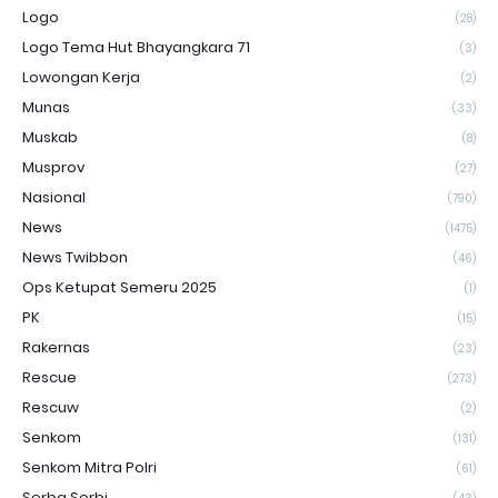
Logo
(28)
Logo Tema Hut Bhayangkara 71
(3)
Lowongan Kerja
(2)
Munas
(33)
Muskab
(8)
Musprov
(27)
Nasional
(790)
News
(1475)
News Twibbon
(46)
Ops Ketupat Semeru 2025
(1)
PK
(15)
Rakernas
(23)
Rescue
(273)
Rescuw
(2)
Senkom
(131)
Senkom Mitra Polri
(61)
Serba Serbi