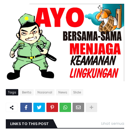
Tags
Berita
Nasional
News
Slide
LINKS TO THIS POST
Lihat semua