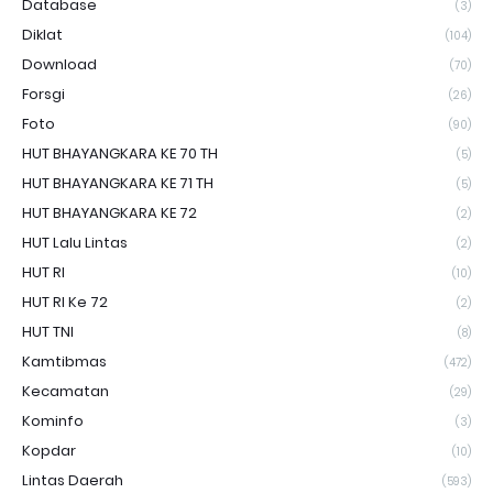
Database
(3)
Diklat
(104)
Download
(70)
Forsgi
(26)
Foto
(90)
HUT BHAYANGKARA KE 70 TH
(5)
HUT BHAYANGKARA KE 71 TH
(5)
HUT BHAYANGKARA KE 72
(2)
HUT Lalu Lintas
(2)
HUT RI
(10)
HUT RI Ke 72
(2)
HUT TNI
(8)
Kamtibmas
(472)
Kecamatan
(29)
Kominfo
(3)
Kopdar
(10)
Lintas Daerah
(593)