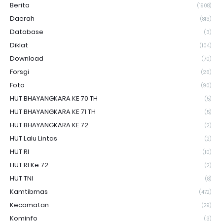
Berita
(1908)
Daerah
(813)
Database
(3)
Diklat
(104)
Download
(70)
Forsgi
(26)
Foto
(90)
HUT BHAYANGKARA KE 70 TH
(5)
HUT BHAYANGKARA KE 71 TH
(5)
HUT BHAYANGKARA KE 72
(2)
HUT Lalu Lintas
(2)
HUT RI
(10)
HUT RI Ke 72
(2)
HUT TNI
(8)
Kamtibmas
(472)
Kecamatan
(29)
Kominfo
(3)