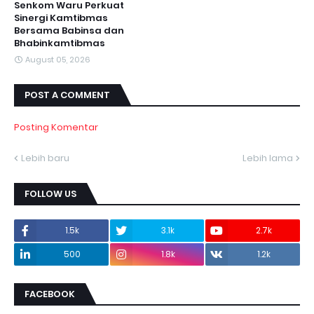
Senkom Waru Perkuat
Sinergi Kamtibmas
Bersama Babinsa dan
Bhabinkamtibmas
August 05, 2026
POST A COMMENT
Posting Komentar
Lebih baru
Lebih lama
FOLLOW US
1.5k
3.1k
2.7k
500
1.8k
1.2k
FACEBOOK