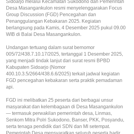
Sidoarjo melalui Kecamatan Sukodono dan Pemerintah
Desa Masangankulon resmi menyelenggarakan Focus
Group Discussion (FGD) Pencegahan dan
Penanggulangan Kebakaran 2025. Kegiatan
berlangsung pada Kamis, 4 Desember 2025 pukul 09.00
WIB di Balai Desa Masangankulon.
Undangan tertuang dalam surat bernomor
005/72/438.7.10.17/2025, tertanggal 1 Desember 2025,
yang menjadi tindak lanjut dari surat resmi BPBD
Kabupaten Sidoarjo (Nomor
400.10.3.5/2664/438.6.6/2025) terkait jadwal kegiatan
FGD pencegahan kebakaran serta praktik pemadaman
api.
FGD ini melibatkan 25 peserta dari berbagai unsur
masyarakat dan kelembagaan di Desa Masangankulon
— termasuk perwakilan pemerintah desa, Linmas,
Senkom Mitra Polri Sukodono, Banser, PKK, Posyandu,
serta tenaga pendidik dari SDN dan MI setempat.
Pemerintah Desa mensyaratkan seluruh peserta hadir