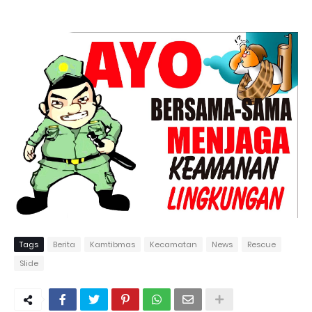
Tags
Berita
Kamtibmas
Kecamatan
News
Rescue
Slide