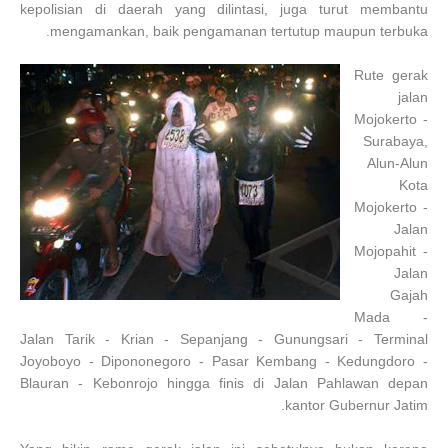
kepolisian di daerah yang dilintasi, juga turut
membantu
mengamankan, baik pengamanan tertutup maupun terbuka.
Rute gerak
jalan
Mojokerto -
Surabaya,
Alun-Alun
Kota
Mojokerto -
Jalan
Mojopahit -
Jalan
Gajah
Mada -
Jalan Tarik - Krian - Sepanjang - Gunungsari - Terminal
Joyoboyo - Dipononegoro - Pasar Kembang - Kedungdoro -
Blauran - Kebonrojo hingga finis di Jalan Pahlawan depan
kantor Gubernur Jatim.