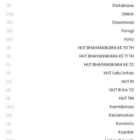
Database
(3)
Diklat
(104)
Download
(70)
Forsgi
(26)
Foto
(90)
HUT BHAYANGKARA KE 70 TH
(5)
HUT BHAYANGKARA KE 71 TH
(5)
HUT BHAYANGKARA KE 72
(2)
HUT Lalu Lintas
(2)
HUT RI
(10)
HUT RI Ke 72
(2)
HUT TNI
(8)
Kamtibmas
(472)
Kecamatan
(29)
Kominfo
(3)
Kopdar
(10)