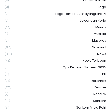
Lintas Daerah
(593)
Logo
(28)
Logo Tema Hut Bhayangkara 71
(3)
Lowongan Kerja
(2)
Munas
(33)
Muskab
(8)
Musprov
(27)
Nasional
(790)
News
(1475)
News Twibbon
(46)
Ops Ketupat Semeru 2025
(1)
PK
(15)
Rakernas
(23)
Rescue
(273)
Rescuw
(2)
Senkom
(131)
Senkom Mitra Polri
(61)