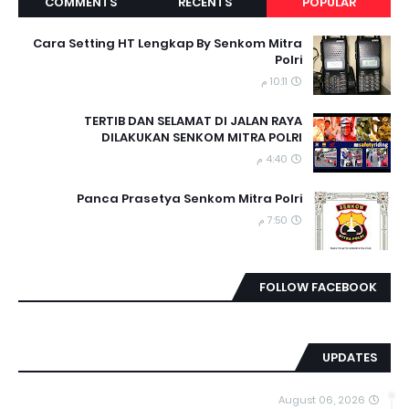
COMMENTS
RECENTS
POPULAR
Cara Setting HT Lengkap By Senkom Mitra
Polri
10:11 م
TERTIB DAN SELAMAT DI JALAN RAYA
DILAKUKAN SENKOM MITRA POLRI
4:40 م
Panca Prasetya Senkom Mitra Polri
7:50 م
FOLLOW FACEBOOK
UPDATES
August 06, 2026