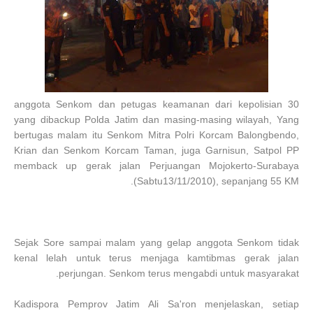
30 anggota Senkom dan petugas keamanan dari kepolisian
yang dibackup Polda Jatim dan masing-masing wilayah, Yang
bertugas malam itu Senkom Mitra Polri Korcam Balongbendo,
Krian dan Senkom Korcam Taman, juga Garnisun, Satpol PP
memback up gerak jalan Perjuangan Mojokerto-Surabaya
(Sabtu13/11/2010), sepanjang 55 KM.
Sejak Sore sampai malam yang gelap anggota Senkom tidak
kenal lelah untuk terus menjaga kamtibmas gerak jalan
perjungan. Senkom terus mengabdi untuk masyarakat.
Kadispora Pemprov Jatim Ali Sa'ron menjelaskan, setiap