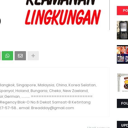
PO
i, Bangkok, Singapore, Malaysia, China, Korea Selatan,
 Spanyol, Holand, Bungaria, Cheko, New Zaeland,
sir,German, .......... ========================
a Regency Blok-O No.6 Dekat Samsat-B Ketintang
FO
27-57-58 . email: Breadday@gmail.com
UP