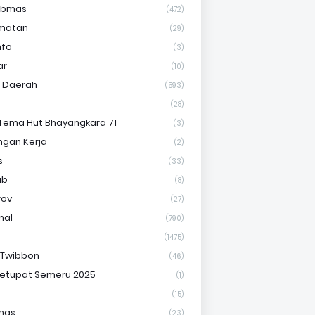
ibmas
(472)
matan
(29)
nfo
(3)
ar
(10)
s Daerah
(593)
(28)
Tema Hut Bhayangkara 71
(3)
gan Kerja
(2)
s
(33)
ab
(8)
rov
(27)
nal
(790)
(1475)
 Twibbon
(46)
etupat Semeru 2025
(1)
(15)
nas
(23)