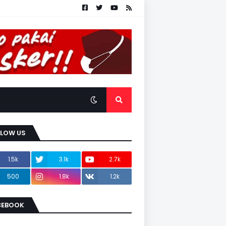
LLOW US
1.5k
3.1k
2.7k
500
1.8k
1.2k
CEBOOK