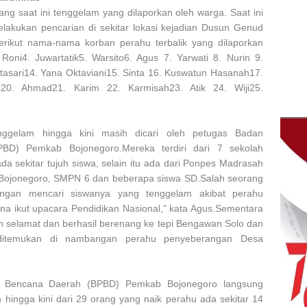
ng saat ini tenggelam yang dilaporkan oleh warga. Saat ini
elakukan pencarian di sekitar lokasi kejadian Dusun Genud
rikut nama-nama korban perahu terbalik yang dilaporkan
. Roni4. Juwartatik5. Warsito6. Agus 7. Yarwati 8. Nurin 9.
vitasari14. Yana Oktaviani15. Sinta 16. Kuswatun Hasanah17.
ti20. Ahmad21. Karim 22. Karmisah23. Atik 24. Wiji25.
ggelam hingga kini masih dicari oleh petugas Badan
BD) Pemkab Bojonegoro.Mereka terdiri dari 7 sekolah
a sekitar tujuh siswa, selain itu ada dari Ponpes Madrasah
 Bojonegoro, SMPN 6 dan beberapa siswa SD.Salah seorang
gan mencari siswanya yang tenggelam akibat perahu
ena ikut upacara Pendidikan Nasional," kata Agus.Sementara
ah selamat dan berhasil berenang ke tepi Bengawan Solo dan
 ditemukan di nambangan perahu penyeberangan Desa
 Bencana Daerah (BPBD) Pemkab Bojonegoro langsung
hingga kini dari 29 orang yang naik perahu ada sekitar 14