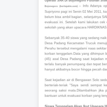
Operasi SAR Di Bojonegoro Puluhan Sis
– Info Adanya o
Bojonegoro (beritajatim.com)
Supriyono pagi ini Senin 02 Mei 2011, 
belum bisa ambil bagian, selanjutnya S
evakuasi ini. Setelah kami lakukan cek
sekolah yang akan upacara HARDIKNAS
Sebanyak 35-40 siswa yang sedang naik 
Desa Padang Kecamatan Trucuk menuju 
Perahu tersebut mengalami naas sekitar
korban tenggelam.Data yang dihimpun be
(45) asal Desa Padang saat kejadian m
terlalu banyak penumpang dan tepat ber
hanyut akibatnya bocor hingga pecah dan
Saat kejadian air di Bengawan Solo sed
berteriak-teriak "Saya sendi sempat 
seorang saksi mata.Ditambahkan jika 
bantuan untuk evakuasi korban yang teng
Siswa Tenggelam Akan Ikut Upacara H