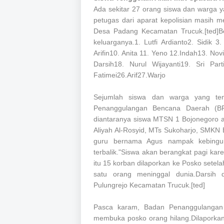
Ada sekitar 27 orang siswa dan warga ya
petugas dari aparat kepolisian masih m
Desa Padang Kecamatan Trucuk.[ted]Be
keluarganya.1. Lutfi Ardianto2. Sidik 3
Arifin10. Anita 11. Yeno 12.Indah13. No
Darsih18. Nurul Wijayanti19. Sri Par
Fatimei26.Arif27.Warjo
Sejumlah siswa dan warga yang ten
Penanggulangan Bencana Daerah (BP
diantaranya siswa MTSN 1 Bojonegoro ad
Aliyah Al-Rosyid, MTs Sukoharjo, SMKN
guru bernama Agus nampak kebingun
terbalik."Siswa akan berangkat pagi kar
itu 15 korban dilaporkan ke Posko setel
satu orang meninggal dunia.Darsih
Pulungrejo Kecamatan Trucuk.[ted]
Pasca karam, Badan Penanggulangan
membuka posko orang hilang.Dilaporkan 