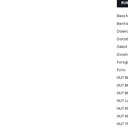
RUB
Bela 
Berit
Daer
Data
Diklat
Down
Forsgi
Foto
HUT B
HUT B
HUT B
HUT La
HUT RI
HUT RI
HUT T