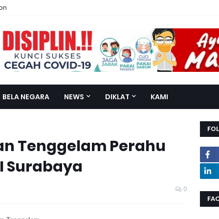
ion
BELA NEGARA
NEWS
DIKLAT
KAMI
FO
ian Tenggelam Perahu
II Surabaya
0
FA