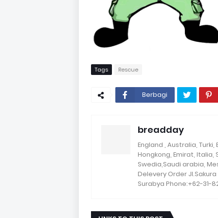
Tags
Rescue
Berbagi
breadday
England , Australia, Turk
Hongkong, Emirat, Italia,
Swedia,Saudi arabia, Me
Delevery Order Jl.Sakur
Surabya Phone:+62-31-8