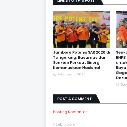
LINKS TO THIS POST
Jambore Potensi SAR 2026 di
Senk
Tangerang, Basarnas dan
BNPB 
Senkom Perkuat Sinergi
untuk
Kemanusiaan Nasional
Raya
Siaga
February 16, 2026
Daru
Dec
POST A COMMENT
Posting Komentar
Lebih baru