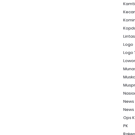
Kamt
Keca
Komi
Kopd
Linta
Logo
Logo 
Lowon
Muna
Musk
Musp
Nasio
News
News
Ops K
PK
Raker