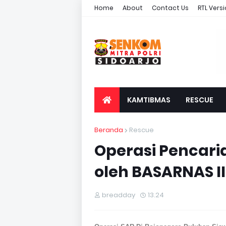
Home
About
Contact Us
RTL Vers
KAMTIBMAS
RESCUE
Beranda
Rescue
Operasi Pencar
oleh BASARNAS I
breadday
13.24