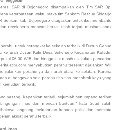
wa Tenggelam
perasi SAR di Bojonegoro disampaikan oleh Tim SAR Bp.
karena keterbatasan waktu maka tim Senkom Rescue Sidoarjo
AR Senkom kab. Bojonegoro ditugaskan untuk ikut membantu
 dan recek serta mencari berita telah terjadi musibah anak
perahu untuk berangkat ke sekolah terbalik di Dusun Genud
ke arah Dusun Kale Desa Sukoharjo Kecamatan Kalitidu.
 pukul 06.00 WIB dan hingga kini masih dilakukan pencarian
ritajatim.com menyebutkan perahu tersebut dijalankan Wiji
enjalankan perahunya dari arah utara ke selatan. Karena
ada di bengawan solo perahu tiba-tiba menabrak kayu yang
 kemudian terbalik.
ang pasang. Kepanikan terjadi, sejumlah penumpang terlihat
kebingungan mas dan mencari bantuan," kata Suud salah
pihaknya langsung melaporkan kepada polisi dan meminta
elam akibat perahu terbalik.
ardiknas