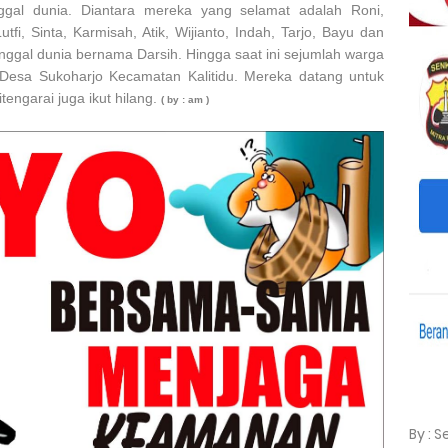
gal dunia. Diantara mereka yang selamat adalah Roni,
Lutfi, Sinta, Karmisah, Atik, Wijianto, Indah, Tarjo, Bayu dan
nggal dunia bernama Darsih. Hingga saat ini sejumlah warga
esa Sukoharjo Kecamatan Kalitidu. Mereka datang untuk
tengarai juga ikut hilang.
( by : am )
By : 