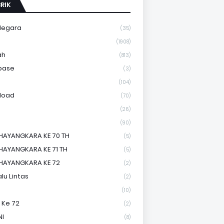
RIK
Negara
(35)
a
(1908)
ah
(813)
base
(3)
(104)
load
(70)
(26)
(90)
HAYANGKARA KE 70 TH
(5)
HAYANGKARA KE 71 TH
(5)
HAYANGKARA KE 72
(2)
lu Lintas
(2)
(10)
 Ke 72
(2)
NI
(8)