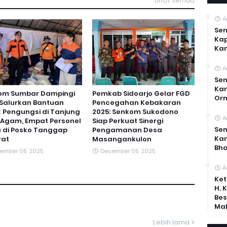
Lihat semua
A
Sen
Kap
Ka
A
Sen
Kam
om Sumbar Dampingi
Pemkab Sidoarjo Gelar FGD
Or
Salurkan Bantuan
Pencegahan Kebakaran
 Pengungsi di Tanjung
2025: Senkom Sukodono
A
 Agam, Empat Personel
Siap Perkuat Sinergi
Sen
 di Posko Tanggap
Pengamanan Desa
Ka
rat
Masangankulon
Bh
ember 05, 2025
December 05, 2025
A
Ket
H. 
Bes
Mal
Lebih lama