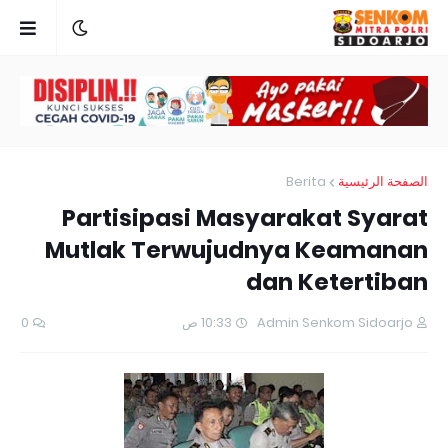
Berita
الصفحة الرئيسية
Partisipasi Masyarakat Syarat
Mutlak Terwujudnya Keamanan
dan Ketertiban
0
10:33 ص
Admin Senkom Sidoarjo