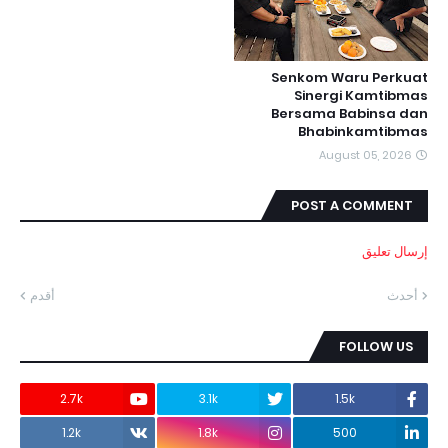
Senkom Waru Perkuat
Sinergi Kamtibmas
Bersama Babinsa dan
Bhabinkamtibmas
August 05, 2026
POST A COMMENT
إرسال تعليق
أحدث
أقدم
FOLLOW US
2.7k
3.1k
1.5k
1.2k
1.8k
500