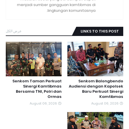
menjadi sumber gangguan kamtibmas di
lingkungan komunitasnya.
عرض الكل
LINKS TO THIS POST
Senkom Taman Perkuat
Senkom Balongbendo
Sinergi Kamtibmas
Audiensi dengan Kapolsek
Bersama TNI, Polri dan
Baru Perkuat Sinergi
Ormas
Kamtibmas
August 06, 2026
August 06, 2026