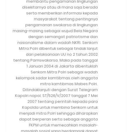
membantu pengamanan lingkungan
disekitarnya atau di mana saja berada
serta memberikan informasi kepada
masyarakat tentang pentingnya
pengamanan swakarsa di lingkungan
masing-masing sebagai wujud Bela Negara
dengan semangat patriotisme dan
nasionalisme dalam wadah NKRI. Senkom
Mitra Polri dibentuk sebagai tindak lanjut
dari pelaksanaan UU no 2 tahun 2002
tentang Pamswakarsa. Maka pada tanggal
1 Januari 2004 di Jakarta dibentuklah
Senkom Mitra Polri sebagai wadah
kelompok sadar kamtibmas oleh anggota
mitra kamtibmas Mabes Polri.
Ditindaklanjuti dengan Surat Telegram
Kapolri nopol: ST/526/V/2007 tanggal 7 Mei
2007 tentang perintah kepada para
Kapolda untuk membina Senkom untuk
menjadi mitra Polri sehingga diharapkan
dapat berperan serta sebagai anggota
FKPM untuk memecahkan masalah-
masalah sosial yang berdampak dapat