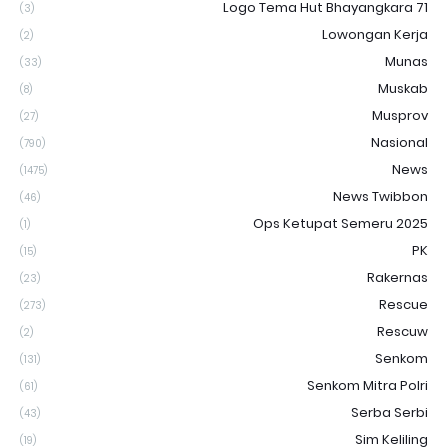
Logo Tema Hut Bhayangkara 71
(3)
Lowongan Kerja
(2)
Munas
(33)
Muskab
(8)
Musprov
(27)
Nasional
(790)
News
(1475)
News Twibbon
(46)
Ops Ketupat Semeru 2025
(1)
PK
(15)
Rakernas
(23)
Rescue
(273)
Rescuw
(2)
Senkom
(131)
Senkom Mitra Polri
(61)
Serba Serbi
(43)
Sim Keliling
(19)