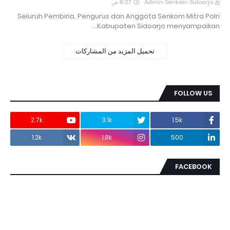
6:27 ص
Admin Senkom Sidoarjo
Seluruh Pembina, Pengurus dan Anggota Senkom Mitra Polri
Kabupaten Sidoarjo menyampaikan…
تحميل المزيد من المشاركات
FOLLOW US
2.7k
3.1k
1.5k
1.2k
1.8k
500
FACEBOOK