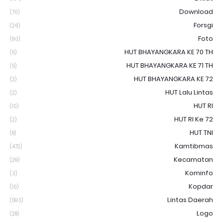
Download
(70)
Forsgi
(26)
Foto
(90)
HUT BHAYANGKARA KE 70 TH
(5)
HUT BHAYANGKARA KE 71 TH
(5)
HUT BHAYANGKARA KE 72
(2)
HUT Lalu Lintas
(2)
HUT RI
(10)
HUT RI Ke 72
(2)
HUT TNI
(8)
Kamtibmas
(472)
Kecamatan
(29)
Kominfo
(3)
Kopdar
(10)
Lintas Daerah
(593)
Logo
(28)