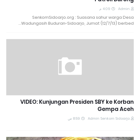
4:09 م
Admin
SenkomSidoarjo.org : Suasana sahur warga Desa
Wadungasih Buduran-Sidoarjo, Jumat (12/7/13) berbed…
VIDEO: Kunjungan Presiden SBY ke Korban
Gempa Aceh
8:59 ص
Admin Senkom Sidoarjo