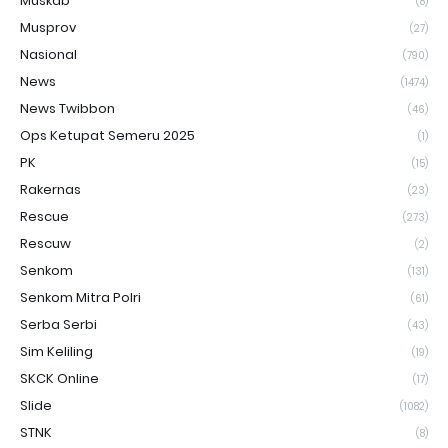
Muskab
(8)
Musprov
(27)
Nasional
(790)
News
(1474)
News Twibbon
(46)
Ops Ketupat Semeru 2025
(1)
PK
(15)
Rakernas
(23)
Rescue
(273)
Rescuw
(2)
Senkom
(131)
Senkom Mitra Polri
(61)
Serba Serbi
(43)
Sim Keliling
(19)
SKCK Online
(17)
Slide
(1082)
STNK
(8)