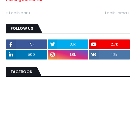
Lebih baru
Lebih lama
FOLLOW US
1.5k
3.1k
2.7k
500
1.8k
1.2k
FACEBOOK