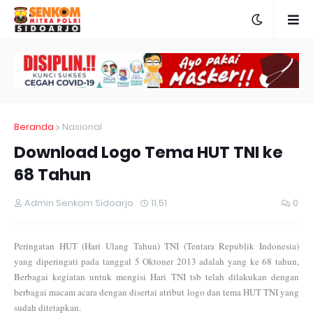
Beranda
Nasional
Download Logo Tema HUT TNI ke
68 Tahun
Admin Senkom Sidoarjo
11.51
0
Peringatan HUT (Hari Ulang Tahun) TNI (Tentara Republik Indonesia)
yang diperingati pada tanggal 5 Oktoner 2013 adalah yang ke 68 tahun,
Berbagai kegiatan untuk mengisi Hari TNI tsb telah dilakukan dengan
berbagai macam acara dengan disertai atribut logo dan tema HUT TNI yang
sudah ditetapkan.