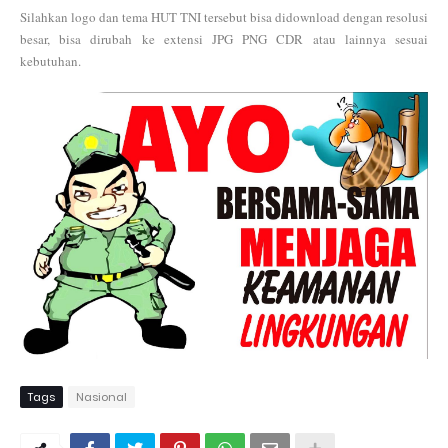
Silahkan logo dan tema HUT TNI tersebut bisa didownload dengan resolusi
besar, bisa dirubah ke extensi JPG PNG CDR atau lainnya sesuai
kebutuhan.
Tags
Nasional