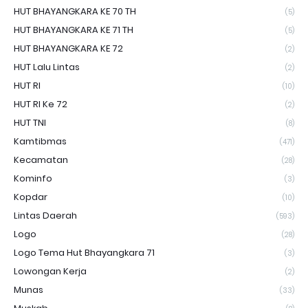
HUT BHAYANGKARA KE 70 TH
(5)
HUT BHAYANGKARA KE 71 TH
(5)
HUT BHAYANGKARA KE 72
(2)
HUT Lalu Lintas
(2)
HUT RI
(10)
HUT RI Ke 72
(2)
HUT TNI
(8)
Kamtibmas
(471)
Kecamatan
(28)
Kominfo
(3)
Kopdar
(10)
Lintas Daerah
(593)
Logo
(28)
Logo Tema Hut Bhayangkara 71
(3)
Lowongan Kerja
(2)
Munas
(33)