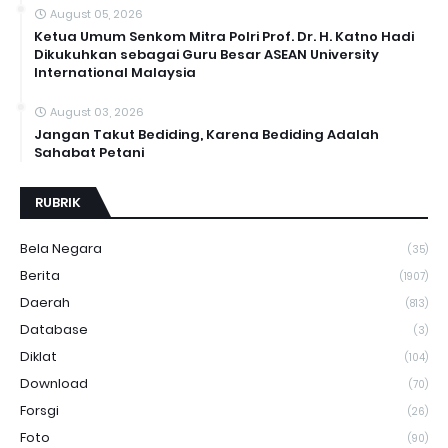
August 05, 2026
Ketua Umum Senkom Mitra Polri Prof. Dr. H. Katno Hadi
Dikukuhkan sebagai Guru Besar ASEAN University
International Malaysia
August 03, 2026
Jangan Takut Bediding, Karena Bediding Adalah
Sahabat Petani
RUBRIK
Bela Negara
(35)
Berita
(1907)
Daerah
(813)
Database
(3)
Diklat
(104)
Download
(70)
Forsgi
(26)
Foto
(90)