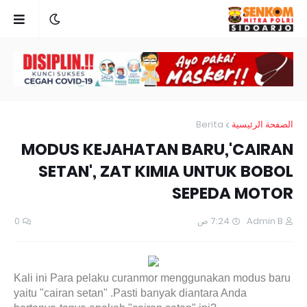
Berita
الصفحة الرئيسية
MODUS KEJAHATAN BARU,'CAIRAN
SETAN', ZAT KIMIA UNTUK BOBOL
SEPEDA MOTOR
0
7:24 ص
Admin B
Kali ini P
ara pelaku curanmor menggunakan modus baru
yaitu
"cairan setan" .Pasti banyak diantara Anda