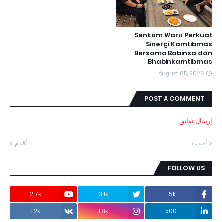
Senkom Waru Perkuat
Sinergi Kamtibmas
Bersama Babinsa dan
Bhabinkamtibmas
August 05, 2026
POST A COMMENT
إرسال تعليق
أحدث
أقدم
FOLLOW US
2.7k
3.1k
1.5k
1.2k
1.8k
500