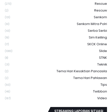
Rescue
(273)
Rescuw
(2)
Senkom
(131)
Senkom Mitra Polri
(61)
Serba Serbi
(43)
Sim Keliling
(19)
SKCK Online
(17)
Slide
(1083)
STNK
(8)
Teknik
(31)
Tema Hari Kesaktian Pancasila
(2)
Tema Hari Pahlawan
(2)
Tips
(60)
Twibbon
(46)
Video
(167)
STREAMING LAPORAN SITUASI