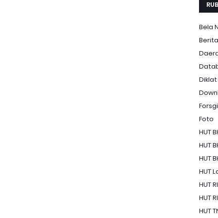
RUB
Bela 
Berit
Daer
Data
Diklat
Down
Forsgi
Foto
HUT B
HUT B
HUT B
HUT La
HUT RI
HUT RI
HUT T