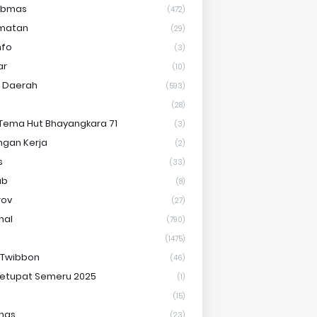
ibmas
(472)
matan
(29)
nfo
(3)
ar
(10)
s Daerah
(593)
(28)
Tema Hut Bhayangkara 71
(3)
gan Kerja
(2)
s
(33)
ab
(8)
rov
(27)
nal
(790)
(1475)
 Twibbon
(46)
etupat Semeru 2025
(1)
(15)
nas
(23)