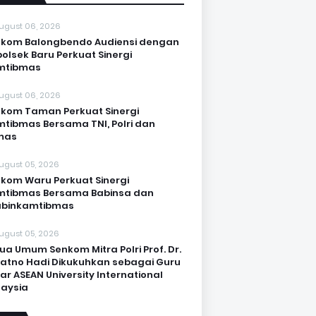
ugust 06, 2026
kom Balongbendo Audiensi dengan
olsek Baru Perkuat Sinergi
mtibmas
ugust 06, 2026
kom Taman Perkuat Sinergi
tibmas Bersama TNI, Polri dan
mas
ugust 05, 2026
kom Waru Perkuat Sinergi
mtibmas Bersama Babinsa dan
abinkamtibmas
ugust 05, 2026
ua Umum Senkom Mitra Polri Prof. Dr.
Katno Hadi Dikukuhkan sebagai Guru
ar ASEAN University International
aysia