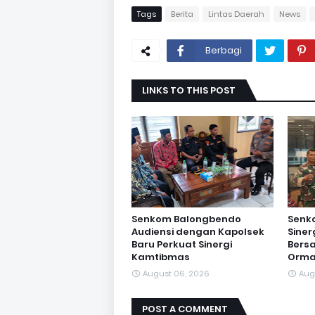
Tags
Berita
Lintas Daerah
News
Berbagi
LINKS TO THIS POST
Senkom Balongbendo
Senk
Audiensi dengan Kapolsek
Sine
Baru Perkuat Sinergi
Bersa
Kamtibmas
Orma
August 06, 2026
Aug
POST A COMMENT