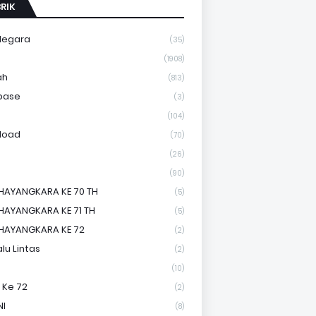
RIK
Negara
(35)
a
(1908)
ah
(813)
base
(3)
(104)
load
(70)
(26)
(90)
HAYANGKARA KE 70 TH
(5)
HAYANGKARA KE 71 TH
(5)
HAYANGKARA KE 72
(2)
lu Lintas
(2)
(10)
 Ke 72
(2)
NI
(8)