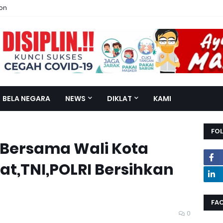
ion
BELA NEGARA
NEWS
DIKLAT
KAMI
FO
Bersama Wali Kota
t,TNI,POLRI Bersihkan
FA
0