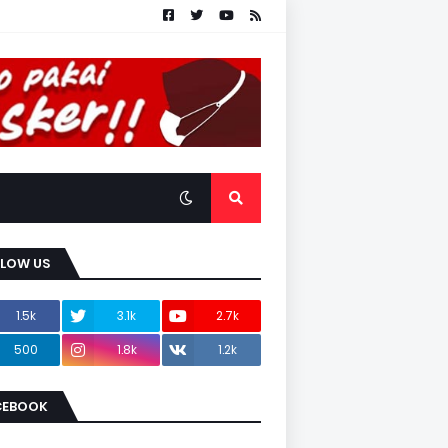
LLOW US
1.5k
3.1k
2.7k
500
1.8k
1.2k
CEBOOK