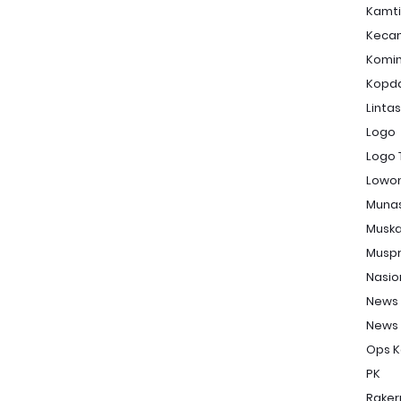
Kamt
Keca
Komi
Kopd
Linta
Logo
Logo 
Lowon
Muna
Musk
Musp
Nasio
News
News
Ops K
PK
Raker