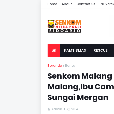
Home
About
Contact Us
RTL Vers
KAMTIBMAS
RESCUE
Beranda
Berita
Senkom Malang 
Malang,Ibu Cama
Sungai Mergan
Admin B
20.41