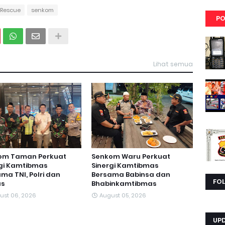
Rescue
senkom
PO
Lihat semua
om Taman Perkuat
Senkom Waru Perkuat
rgi Kamtibmas
Sinergi Kamtibmas
ma TNI, Polri dan
Bersama Babinsa dan
FO
s
Bhabinkamtibmas
ust 06, 2026
August 05, 2026
UP