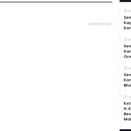
A
Sen
Kap
Lebih lama
Ka
A
Sen
Kam
Or
A
Sen
Ka
Bh
A
Ket
H. 
Bes
Mal