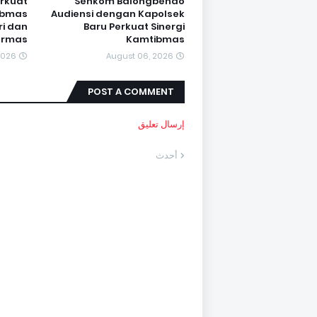
rkuat
Senkom Balongbendo
ibmas
Audiensi dengan Kapolsek
ri dan
Baru Perkuat Sinergi
Ormas
Kamtibmas
2026
August 06, 2026
POST A COMMENT
إرسال تعليق
أحدث