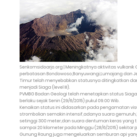
Senkomsidoarjo.org | Meningkatnya aktivitas vulkanik
perbatasan Bondowoso,Banyuwangi,Lumajang dan Je
Timur telah menyebabkan statusnya ditingkatkan dari
menjadi Siaga (level III).
PVMBG Badan Geologi telah menetapkan status Siag
berlaku sejak Senin (29/6/2015) pukul 09.00 Wib.
Kenaikan status ini didasarkan pada pengamatan vis
strombolian semakin intensif,adanya suara gemuruh,
setinggi 300 meter,dan suara dentuman keras yang te
sampai 20 kilometer pada Minggu (28/6/2015) sekitar p
Gunung Raung juga mengeluarkan semburan api yang 