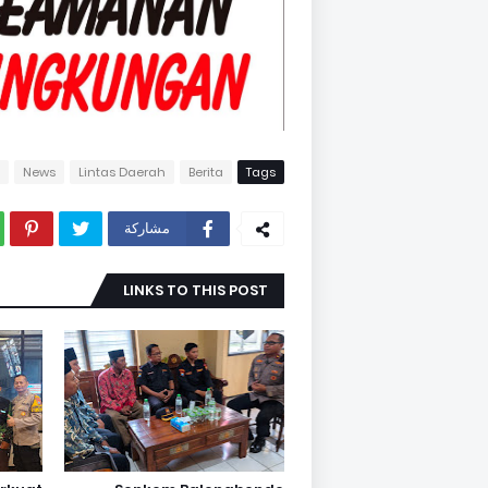
News
Lintas Daerah
Berita
Tags
مشاركة
LINKS TO THIS POST