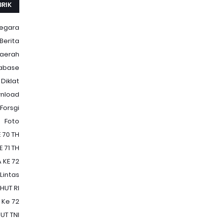
BRIK
Negara
Berita
aerah
abase
Diklat
nload
Forsgi
Foto
 70 TH
 71 TH
 KE 72
 Lintas
HUT RI
 Ke 72
UT TNI