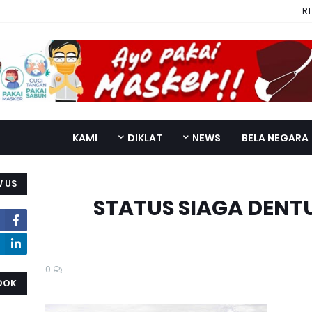
RT
KAMI
DIKLAT
NEWS
BELA NEGARA
 US
STATUS SIAGA DENT
0
OOK