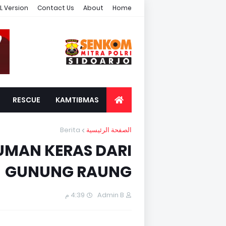
L Version
Contact Us
About
Home
RESCUE
KAMTIBMAS
Berita
الصفحة الرئيسية
UMAN KERAS DARI
GUNUNG RAUNG
4:39 م
Admin B