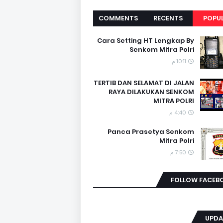
COMMENTS
RECENTS
POPU
Cara Setting HT Lengkap By
Senkom Mitra Polri
10:11 م
TERTIB DAN SELAMAT DI JALAN
RAYA DILAKUKAN SENKOM
MITRA POLRI
4:40 م
Panca Prasetya Senkom
Mitra Polri
7:50 م
FOLLOW FACEB
UPDA