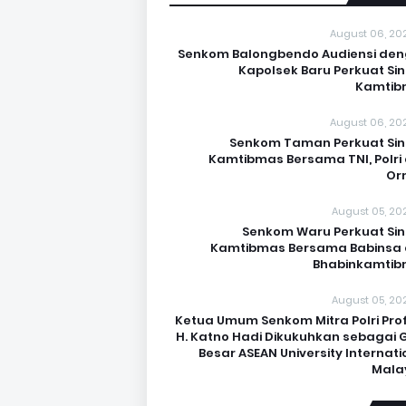
August 06, 20
Senkom Balongbendo Audiensi de
Kapolsek Baru Perkuat Sin
Kamtib
August 06, 20
Senkom Taman Perkuat Sin
Kamtibmas Bersama TNI, Polri
Or
August 05, 20
Senkom Waru Perkuat Sin
Kamtibmas Bersama Babinsa
Bhabinkamti
August 05, 20
Ketua Umum Senkom Mitra Polri Prof.
H. Katno Hadi Dikukuhkan sebagai 
Besar ASEAN University Internati
Mala