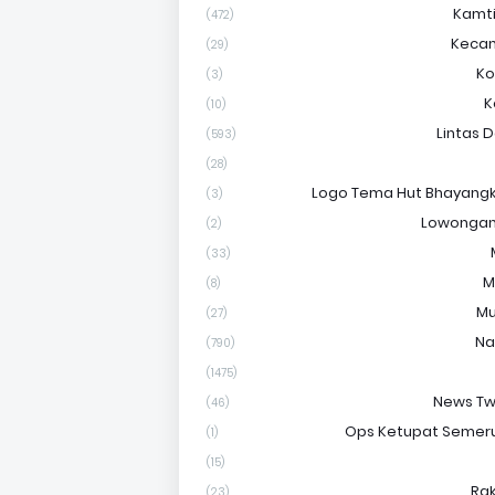
Kamt
(472)
Keca
(29)
Ko
(3)
K
(10)
Lintas 
(593)
(28)
Logo Tema Hut Bhayangk
(3)
Lowongan
(2)
(33)
M
(8)
Mu
(27)
Na
(790)
(1475)
News Tw
(46)
Ops Ketupat Semer
(1)
(15)
Ra
(23)