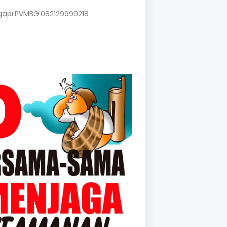
gapi PVMBG 082129999218