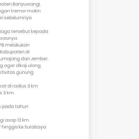
paten Banyuwangi.
ngan tremor makin
ari sebelumnya
Siaga tersebut kepada
pasinya.
NPB melakukan
 Kabupaten di
Lumajang dan Jember.
 agar dikaji ulang
ktivitas gunung
at di radius 3 km
s 3 km.
s pada tahun
i asap 12 km.
 hingga ke Surabaya.