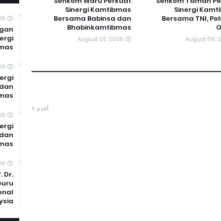
Senkom Waru Perkuat
Senkom Taman Pe
Sinergi Kamtibmas
Sinergi Kamt
Bersama Babinsa dan
Bersama TNI, Pol
26
Bhabinkamtibmas
ngan
ergi
August 05, 2026
August 06, 
mas
26
ergi
 dan
mas
أقدم
26
ergi
 dan
bmas
26
 Dr.
Guru
onal
ysia