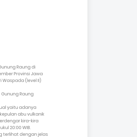
 Gunung Raung di
mber Provinsi Jawa
 Waspada (level II)
a Gunung Raung
ual yaitu adanya
kepulan abu vulkanik
rdengar kira-kira
ukul 20:00 WIB.
terlihat dengan jelas