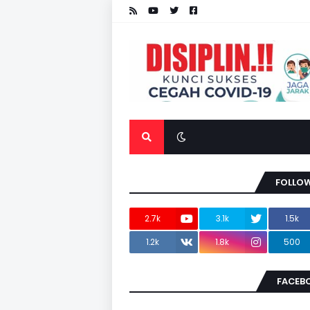
FOLLOW
2.7k
3.1k
1.5k
1.2k
1.8k
500
FACEB