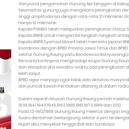
dari pusat pengamatan Gunung Api Senggon di Kabu
Seismisitas gunung juga mengalami peningkatan de
tinggi amplitudonya dengan rata-rata 21 milimeter d
hanya 10 milimeter.
Kepala PVMBG telah melaporkan peningkatan status 
Kepala BNPB untuk mengambil langkah-langkah antisi
Kepala BNPB,Syamsul Maarif,telah meminta jajaran B
koordinasi dengan BPBD Provinsi Jawa Timur dan BPBD
sekitar Gunung Raung yaitu Bondowoso,Banyuwangi,
Rencana kontinjensi menghadapi erupsi Gunung Raung
dan disiapkan jika sewaktu-waktu ada peningkatan a
lebih lanjut.
BPBD agar menjaga agar tidak ada aktivitas masysrak
dari puncak kawah.Pendakian dilarang di dalam radiu
Dalam sejarah letusan Gunung Raung pernah meletu
1939,1941,1943,1945,1953,1956,1961,1973,1989 dan 2012.
Pada 13-19/2/1956 Gunung Raung meletus dengan tingg
Suara dentuman berlangsung sekitar 4 jam terdengar
Hujan abu menyebar hingga Bali dan Surabaya.