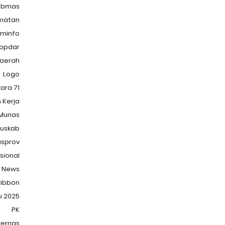
ibmas
matan
minfo
opdar
Daerah
Logo
ara 71
 Kerja
Munas
uskab
sprov
sional
News
ibbon
u 2025
PK
kernas