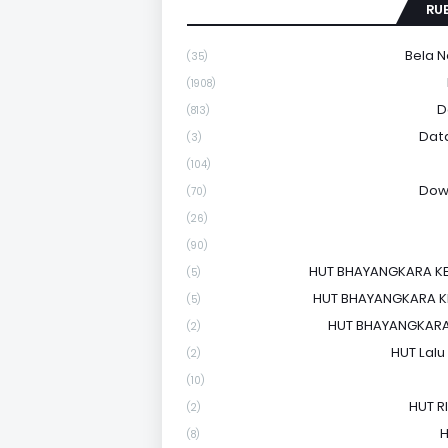
RU
Bela 
(35)
(1908)
D
(813)
Dat
(3)
(104)
Dow
(70)
(26)
(90)
HUT BHAYANGKARA KE
(5)
HUT BHAYANGKARA KE
(5)
HUT BHAYANGKARA
(2)
HUT Lalu
(2)
(10)
HUT RI
(2)
H
(8)