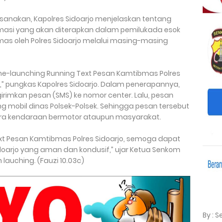
ksanakan, Kapolres Sidoarjo menjelaskan tentang
masi yang akan diterapkan dalam pemilukada esok
as oleh Polres Sidoarjo melalui masing-masing
me-launching Running Text Pesan Kamtibmas Polres
” pungkas Kapolres Sidoarjo. Dalam penerapannya,
irimkan pesan (SMS) ke nomor center. Lalu, pesan
ng mobil dinas Polsek-Polsek. Sehingga pesan tersebut
a kendaraan bermotor ataupun masyarakat.
xt Pesan Kamtibmas Polres Sidoarjo, semoga dapat
arjo yang aman dan kondusif,” ujar Ketua Senkom
 lauching. (Fauzi 10.03c)
By : 