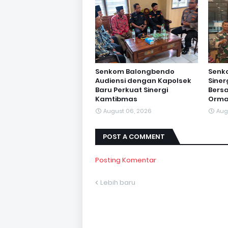
Senkom Balongbendo
Senk
Audiensi dengan Kapolsek
Sine
Baru Perkuat Sinergi
Bersa
Kamtibmas
Orma
August 06, 2026
Aug
POST A COMMENT
Posting Komentar
Lebih baru