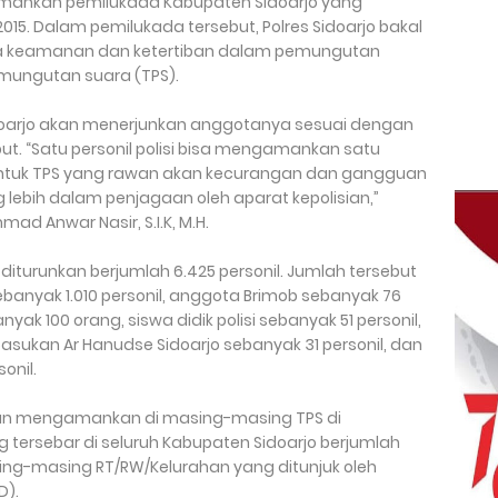
amankan pemilukada Kabupaten Sidoarjo yang
5. Dalam pemilukada tersebut, Polres Sidoarjo bakal
ga keamanan dan ketertiban dalam pemungutan
mungutan suara (TPS).
 Sidoarjo akan menerjunkan anggotanya sesuai dengan
t. “Satu personil polisi bisa mengamankan satu
 untuk TPS yang rawan akan kecurangan dan gangguan
lebih dalam penjagaan oleh aparat kepolisian,”
ad Anwar Nasir, S.I.K, M.H.
 diturunkan berjumlah 6.425 personil. Jumlah tersebut
 sebanyak 1.010 personil, anggota Brimob sebanyak 76
nyak 100 orang, siswa didik polisi sebanyak 51 personil,
pasukan Ar Hanudse Sidoarjo sebanyak 31 personil, dan
onil.
akan mengamankan di masing-masing TPS di
 tersebar di seluruh Kabupaten Sidoarjo berjumlah
masing-masing RT/RW/Kelurahan yang ditunjuk oleh
D).