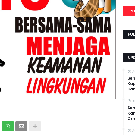
PO
FO
UP
A
Sen
Kap
Ka
A
Sen
Kam
Or
A