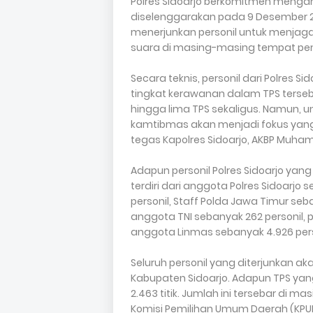
Polres Sidoarjo berkomitmen meng
diselenggarakan pada 9 Desember 201
menerjunkan personil untuk menja
suara di masing-masing tempat pe
Secara teknis, personil dari Polres
tingkat kerawanan dalam TPS tersebu
hingga lima TPS sekaligus. Namun,
kamtibmas akan menjadi fokus yang 
tegas Kapolres Sidoarjo, AKBP Muhamm
Adapun personil Polres Sidoarjo yang
terdiri dari anggota Polres Sidoarjo
personil, Staff Polda Jawa Timur seba
anggota TNI sebanyak 262 personil, 
anggota Linmas sebanyak 4.926 pers
Seluruh personil yang diterjunkan 
Kabupaten Sidoarjo. Adapun TPS yang
2.463 titik. Jumlah ini tersebar di 
Komisi Pemilihan Umum Daerah (KPU