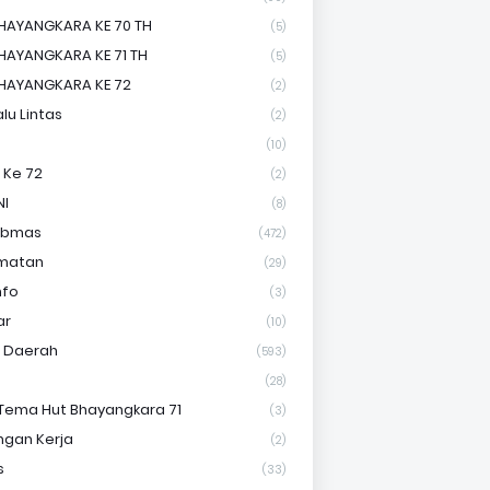
HAYANGKARA KE 70 TH
(5)
HAYANGKARA KE 71 TH
(5)
HAYANGKARA KE 72
(2)
lu Lintas
(2)
(10)
 Ke 72
(2)
NI
(8)
ibmas
(472)
matan
(29)
nfo
(3)
ar
(10)
s Daerah
(593)
(28)
Tema Hut Bhayangkara 71
(3)
gan Kerja
(2)
s
(33)