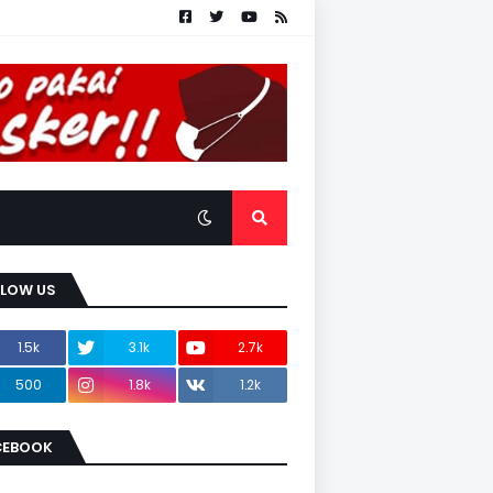
LLOW US
1.5k
3.1k
2.7k
500
1.8k
1.2k
CEBOOK