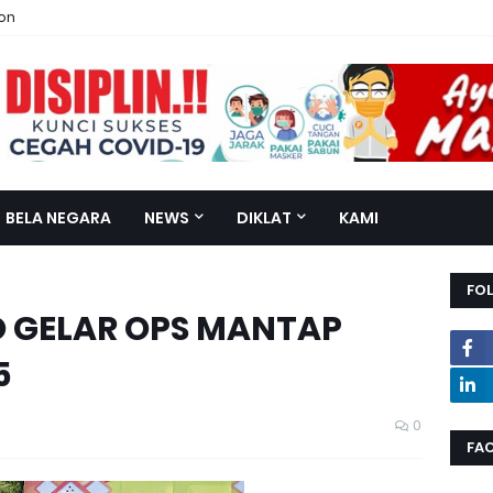
ion
BELA NEGARA
NEWS
DIKLAT
KAMI
FO
O GELAR OPS MANTAP
5
0
FA