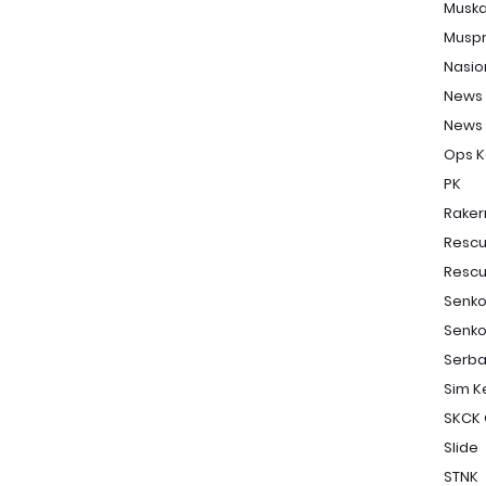
Musk
Musp
Nasio
News
News
Ops K
PK
Raker
Resc
Resc
Senk
Senko
Serba
Sim Ke
SKCK 
Slide
STNK