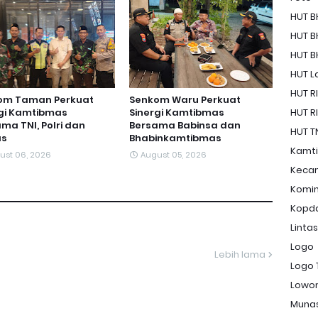
HUT B
HUT B
HUT B
HUT La
HUT RI
om Taman Perkuat
Senkom Waru Perkuat
rgi Kamtibmas
Sinergi Kamtibmas
HUT RI
ma TNI, Polri dan
Bersama Babinsa dan
HUT T
s
Bhabinkamtibmas
Kamt
ust 06, 2026
August 05, 2026
Keca
Komi
Kopd
Linta
Logo
Lebih lama
Logo 
Lowon
Muna