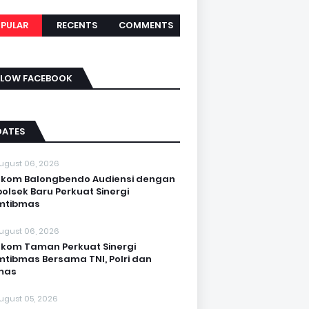
PULAR
RECENTS
COMMENTS
LLOW FACEBOOK
DATES
ugust 06, 2026
kom Balongbendo Audiensi dengan
olsek Baru Perkuat Sinergi
mtibmas
ugust 06, 2026
kom Taman Perkuat Sinergi
tibmas Bersama TNI, Polri dan
mas
ugust 05, 2026