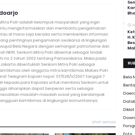
Sen
Ka
doarjo
Bh
tra Polri adalah kelompok masyarakat yang ingin
A
ntu menginformasikan dan membantu pengamanan
Ket
 atau di mana saja berada serta memberikan informasi
H. 
ang pentingnya pengamanan swakarsa di lingkungan
Bes
wujud Bela Negara dengan semangat patriotisme dan
Mal
h NKRI. Senkom Mitra Polri dibentuk sebagai tindak
 UU no 2 tahun 2002 tentang Pamswakarsa. Maka pada
RUB
i Jakarta dibentuklah Senkom Mitra Polri sebagai
amtibmas oleh anggota mitra kamtibmas Mabes Polri.
urat Telegram Kapolri nopol: ST/526/V/2007 tanggal 7
Bela 
tah kepada para Kapolda untuk membina Senkom untuk
Berit
ingga diharapkan dapat berperan serta sebagai
Daer
mecahkan masalah-masalah sosial yang berdampak
angguan kamtibmas di lingkungan komunitasnya.
Data
Diklat
Down
Lihat semua
Forsgi
Foto