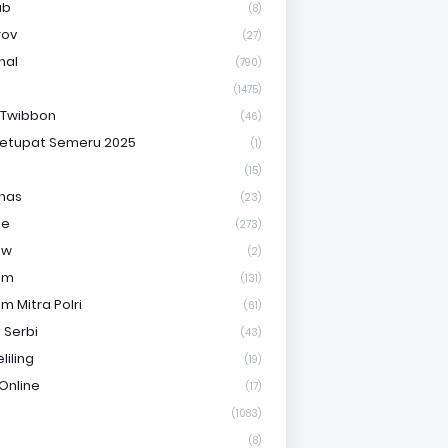
ab
(8)
rov
(27)
nal
(790)
(1475)
 Twibbon
(46)
etupat Semeru 2025
(1)
(15)
nas
(23)
ue
(273)
uw
(2)
om
(131)
m Mitra Polri
(61)
 Serbi
(43)
liling
(19)
Online
(17)
(1083)
(8)