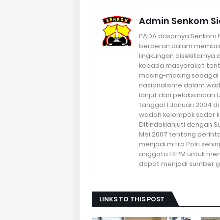
Admin Senkom Si
PADA dasarnya Senkom Mi
berperan dalam memba
lingkungan disekitarnya
kepada masyarakat tent
masing-masing sebagai 
nasionalisme dalam wada
lanjut dari pelaksanaan
tanggal 1 Januari 2004 d
wadah kelompok sadar k
Ditindaklanjuti dengan S
Mei 2007 tentang perin
menjadi mitra Polri seh
anggota FKPM untuk me
dapat menjadi sumber g
LINKS TO THIS POST