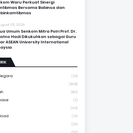
kom Waru Perkuat Sinergi
mtibmas Bersama Babinsa dan
abinkamtibmas
ugust 05, 2026
ua Umum Senkom Mitra Polri Prof. Dr.
Katno Hadi Dikukuhkan sebagai Guru
ar ASEAN University International
aysia
RIK
Negara
(35)
a
(1908)
ah
(813)
base
(3)
(104)
load
(70)
(26)
(90)