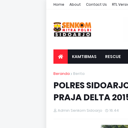
Home
About
Contact Us
RTL Vers
KAMTIBMAS
RESCUE
Beranda
Berita
POLRES SIDOARJ
PRAJA DELTA 201
Admin Senkom Sidoarjo
16.44