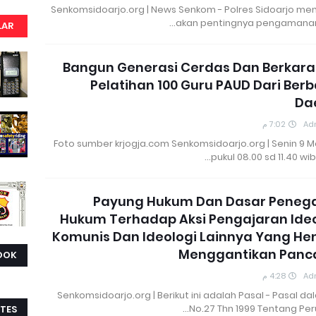
Senkomsidoarjo.org | News Senkom - Polres Sidoarjo men
akan pentingnya pengamanan 
LAR
Bangun Generasi Cerdas Dan Berkara
Pelatihan 100 Guru PAUD Dari Ber
Da
7:02 م
Ad
Foto sumber krjogja.com Senkomsidoarjo.org | Senin 9 M
pukul 08.00 sd 11.40 wib
Payung Hukum Dan Dasar Peneg
Hukum Terhadap Aksi Pengajaran Ideo
Komunis Dan Ideologi Lainnya Yang He
Menggantikan Panca
OOK
4:28 م
Ad
Senkomsidoarjo.org | Berikut ini adalah Pasal - Pasal d
No.27 Thn 1999 Tentang Per
TES