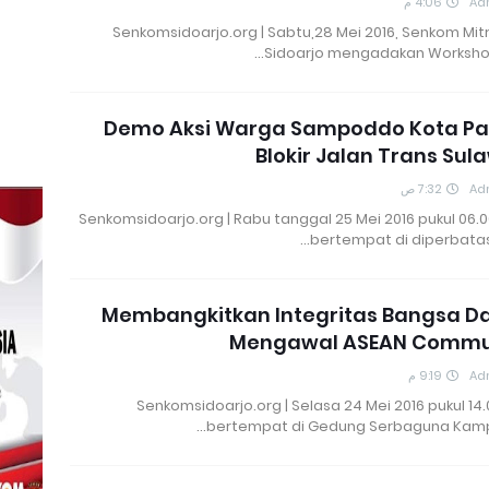
4:06 م
Ad
Senkomsidoarjo.org | Sabtu,28 Mei 2016, Senkom Mitr
Sidoarjo mengadakan Workshop
Demo Aksi Warga Sampoddo Kota Pa
Blokir Jalan Trans Sul
7:32 ص
Ad
Senkomsidoarjo.org | Rabu tanggal 25 Mei 2016 pukul 06.
bertempat di diperbatas
Membangkitkan Integritas Bangsa D
Mengawal ASEAN Commu
9:19 م
Ad
Senkomsidoarjo.org | Selasa 24 Mei 2016 pukul 14
bertempat di Gedung Serbaguna Kamp