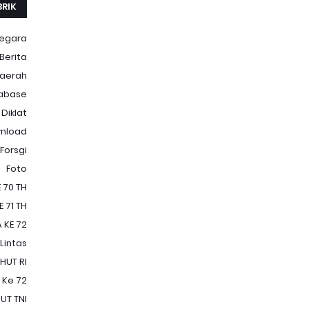
BRIK
Negara
Berita
aerah
abase
Diklat
nload
Forsgi
Foto
 70 TH
 71 TH
 KE 72
 Lintas
HUT RI
 Ke 72
UT TNI