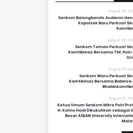
August 06, 20
Senkom Balongbendo Audiensi de
Kapolsek Baru Perkuat Sin
Kamtib
August 06, 20
Senkom Taman Perkuat Sin
Kamtibmas Bersama TNI, Polri
Or
August 05, 20
Senkom Waru Perkuat Sin
Kamtibmas Bersama Babinsa
Bhabinkamti
August 05, 20
Ketua Umum Senkom Mitra Polri Prof.
H. Katno Hadi Dikukuhkan sebagai 
Besar ASEAN University Internati
Mala