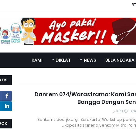
RT
KAMI
DIKLAT
NEWS
BELA NEGARA
 US
Danrem 074/Warastrama: Kami Sa
Bangga Dengan Se
10:51 م
Ad
Senkomsidoarjo.org | Surakarta, Workshop penin
OOK
kapasitas kinerja Senkom Mitra Polri