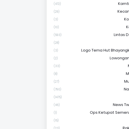
Kamt
(472)
Keca
(29)
Ko
(3)
K
(10)
Lintas 
(593)
(28)
Logo Tema Hut Bhayangk
(3)
Lowongan
(2)
(33)
M
(8)
Mu
(27)
Na
(790)
(1475)
News Tw
(46)
Ops Ketupat Semer
(1)
(15)
Ra
(23)