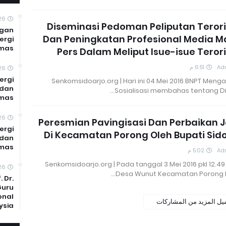
26
Diseminasi Pedoman Peliputan Teror
ngan
Dan Peningkatan Profesional Media M
ergi
mas
Pers Dalam Meliput Isue-isue Tero
6:51 م
Ad
26
ergi
Senkomsidoarjo.org | Hari ini 04 Mei 2016 BNPT Men
 dan
Sosialisasi membahas tentang Di
mas
26
Peresmian Pavingisasi Dan Perbaikan 
ergi
Di Kecamatan Porong Oleh Bupati Sid
 dan
bmas
5:02 م
Ad
Senkomsidoarjo.org | Pada tanggal 3 Mei 2016 pkl 12.49
26
Desa Wunut Kecamatan Porong 
 Dr.
Guru
onal
يل المزيد من المشاركات
ysia