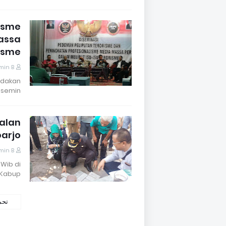
isme
assa
risme
min B
gadakan
semin…
Jalan
oarjo
min B
 Wib di
Kabup…
تحم