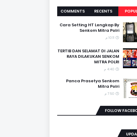
COMMENTS
RECENTS
POPU
Cara Setting HT Lengkap By
Senkom Mitra Polri
10:11 م
TERTIB DAN SELAMAT DI JALAN
RAYA DILAKUKAN SENKOM
MITRA POLRI
4:40 م
Panca Prasetya Senkom
Mitra Polri
7:50 م
FOLLOW FACEB
UPDA