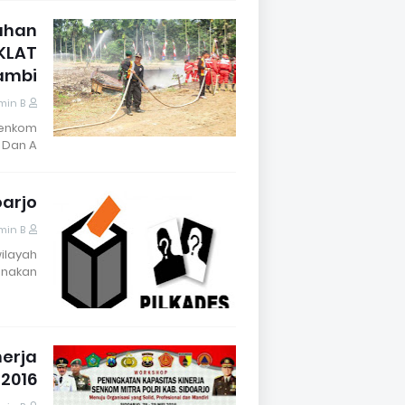
gahan
KLAT
ambi
min B
Senkom
Dan A…
oarjo
min B
wilayah
nakan …
nerja
 2016