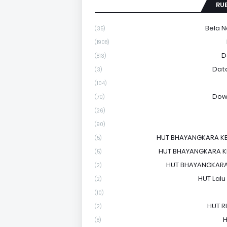
RU
Bela 
(35)
(1908)
D
(813)
Dat
(3)
(104)
Dow
(70)
(26)
(90)
HUT BHAYANGKARA KE
(5)
HUT BHAYANGKARA KE
(5)
HUT BHAYANGKARA
(2)
HUT Lalu
(2)
(10)
HUT RI
(2)
H
(8)