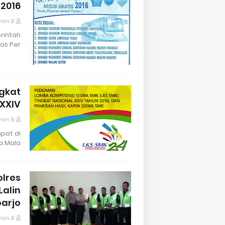
 2016
min B
rintah
as Per…
gkat
-XXIV
min B
mpat di
a Mala…
lres
Lalin
arjo
min B