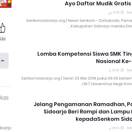
Ayo Daftar Mudik Gratis
12:18 ص
Ad
Senkomsidoarjo.org | News Senkom - Dishubsda, Peme
Kabupaten Sidoarjo melalui Din
Lomba Kompetensi Siswa SMK Tin
Nasional Ke
8:30 م
Ad
Senkomsidoarjo.org | Senin 23 Mei 2016 pukul 09.00 bete
UN ( Universitas Negri Kot
Jelang Pengamanan Ramadhan, Po
Sidoarjo Beri Rompi dan Lampu 
kepadaSenkom Sido
doarjo
8:03 م
Ad