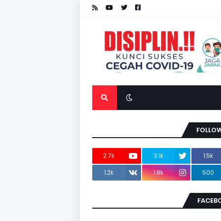
FOLLOW
2.7k
3.1k
1.5k
1.2k
1.8k
500
FACEB