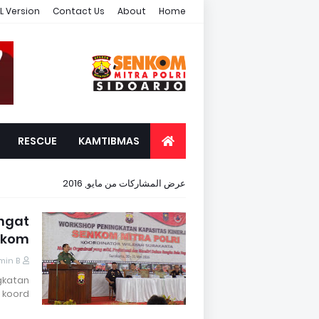
L Version
Contact Us
About
Home
RESCUE
KAMTIBMAS
عرض المشاركات من مايو, 2016
ngat
nkom
min B
gkatan
 koord…