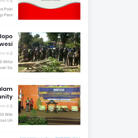
min B
a Polri
 Peni…
lopo
awesi
min B
00 Wita
an So…
alam
nity
min B
.00 Wib
us Un…