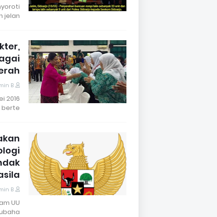
yoroti
jelan…
kter,
bagai
erah
min B
ei 2016
 berte…
akan
logi
ndak
sila
min B
alam UU
ubaha…