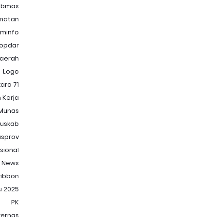
ibmas
matan
minfo
opdar
Daerah
Logo
ara 71
 Kerja
Munas
uskab
sprov
sional
News
ibbon
u 2025
PK
kernas