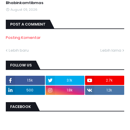
Bhabinkamtibmas
August 05, 2026
POST A COMMENT
Posting Komentar
Lebih baru
Lebih lama
FOLLOW US
1.5k
3.1k
2.7k
500
1.8k
1.2k
FACEBOOK