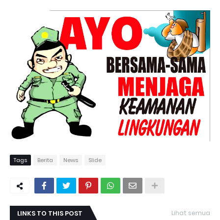
Tags
Berita
News
Slide
LINKS TO THIS POST
Lihat semua