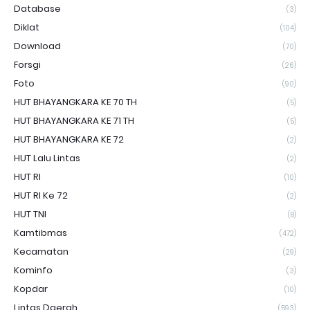
Database
(3)
Diklat
(104)
Download
(70)
Forsgi
(26)
Foto
(90)
HUT BHAYANGKARA KE 70 TH
(5)
HUT BHAYANGKARA KE 71 TH
(5)
HUT BHAYANGKARA KE 72
(2)
HUT Lalu Lintas
(2)
HUT RI
(10)
HUT RI Ke 72
(2)
HUT TNI
(8)
Kamtibmas
(472)
Kecamatan
(29)
Kominfo
(3)
Kopdar
(10)
Lintas Daerah
(593)