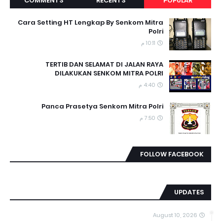
COMMENTS
RECENTS
POPULAR
Cara Setting HT Lengkap By Senkom Mitra
Polri
10:11 م
TERTIB DAN SELAMAT DI JALAN RAYA
DILAKUKAN SENKOM MITRA POLRI
4:40 م
Panca Prasetya Senkom Mitra Polri
7:50 م
FOLLOW FACEBOOK
UPDATES
August 10, 2026