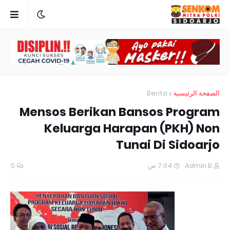
Berita
الصفحة الرئيسية
Mensos Berikan Bansos Program
Keluarga Harapan (PKH) Non
Tunai Di Sidoarjo
0
7:04 ص
Admin B