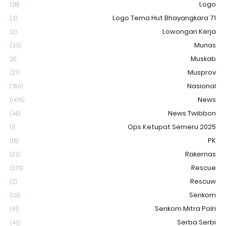
Logo
(28)
Logo Tema Hut Bhayangkara 71
(3)
Lowongan Kerja
(2)
Munas
(33)
Muskab
(8)
Musprov
(27)
Nasional
(790)
News
(1476)
News Twibbon
(46)
Ops Ketupat Semeru 2025
(1)
PK
(15)
Rakernas
(23)
Rescue
(273)
Rescuw
(2)
Senkom
(131)
Senkom Mitra Polri
(61)
Serba Serbi
(43)