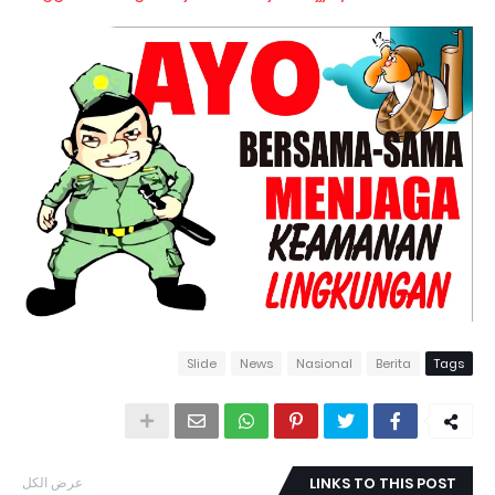
Slide
News
Nasional
Berita
Tags
عرض الكل
LINKS TO THIS POST