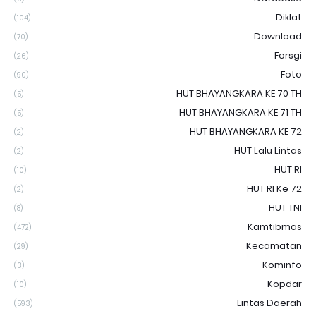
Diklat
(104)
Download
(70)
Forsgi
(26)
Foto
(90)
HUT BHAYANGKARA KE 70 TH
(5)
HUT BHAYANGKARA KE 71 TH
(5)
HUT BHAYANGKARA KE 72
(2)
HUT Lalu Lintas
(2)
HUT RI
(10)
HUT RI Ke 72
(2)
HUT TNI
(8)
Kamtibmas
(472)
Kecamatan
(29)
Kominfo
(3)
Kopdar
(10)
Lintas Daerah
(593)