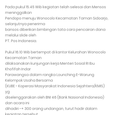
Pada pukul 15.45 Wib kegiatan telah selesai dan Mensos
meninggalkan
Pendopo menuju Wonocolo Kecamatan Taman Sidoarjo,
selanjutnya penerima
bansos diberikan bimbingan tata cara pencairan dana
melalui slide oleh
PT. Pos Indonesia.
Pukul 16.10 Wib bertempat di kantor Kelurahan Wonocolo
Kecamatan Taman
dilaksanakan kunjungan kerja Menteri Sosial RI Ibu
Khofifah Indar
Parawangsa dalam rangka Lounching E-Warung
Kelompok Usaha Bersama
(KUBE - Koperasi Masyarakat Indonesia Sejahtera/KMIS)
yg
diselenggarakan oleh BNI 46 (Bank Nasional Indonesia)
dan acara ini
dihadiri -+ 300 orang undangan, turut hadir dalam
kegiatan tersebut