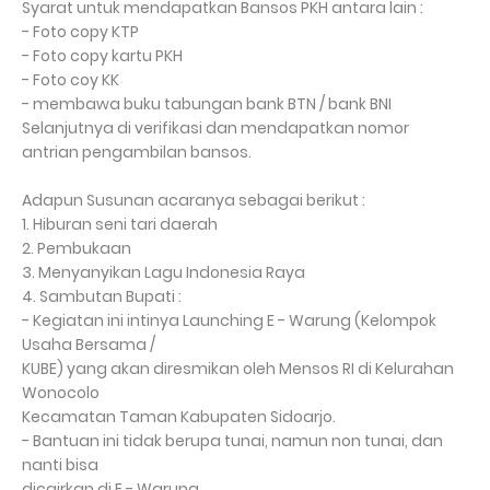
Syarat untuk mendapatkan Bansos PKH antara lain :
- Foto copy KTP
- Foto copy kartu PKH
- Foto coy KK
- membawa buku tabungan bank BTN / bank BNI
Selanjutnya di verifikasi dan mendapatkan nomor
antrian pengambilan bansos.
Adapun Susunan acaranya sebagai berikut :
1. Hiburan seni tari daerah
2. Pembukaan
3. Menyanyikan Lagu Indonesia Raya
4. Sambutan Bupati :
- Kegiatan ini intinya Launching E - Warung (Kelompok
Usaha Bersama /
KUBE) yang akan diresmikan oleh Mensos RI di Kelurahan
Wonocolo
Kecamatan Taman Kabupaten Sidoarjo.
- Bantuan ini tidak berupa tunai, namun non tunai, dan
nanti bisa
dicairkan di E - Warung.