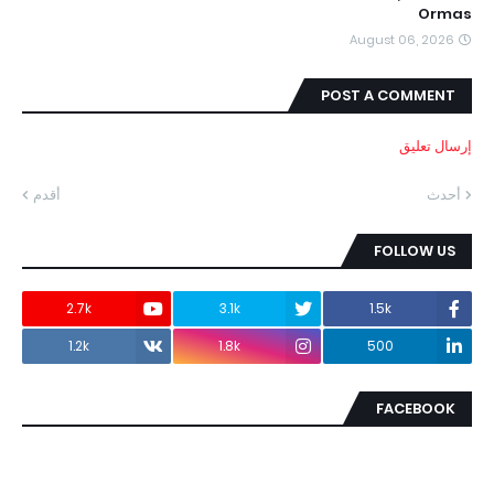
Ormas
August 06, 2026
POST A COMMENT
إرسال تعليق
أحدث
أقدم
FOLLOW US
2.7k
3.1k
1.5k
1.2k
1.8k
500
FACEBOOK