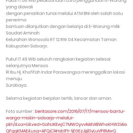
Pukul 17.06 Wib pelaksanaan cara penggunaan E-Warung
yang diawali
dengan penarikan tunai melalui ATM BNI oleh salah satu
penerima
bantuan dilanjutkan dengan belanja di E-Warung milik
Saudari Aminah
Kelurahan Wonocolo RT 12 RW 04 Kecamatan Taman
Kabupaten Sidoarjo.
Pukul 17.45 Wib seluruh rangkaian kegiatan selesai
selanjutnya Mensos
RI Ibu Hj. Khofifah Indar Parawangsa meninggalkan lokasi
menuju
Surabaya.
Selama kegiatan berjalan tertib, lancar dan aman.
Foto sumber :
beritasore.com/2016/07/17/mensos-bantu-
warga-miskin-sidoarjo-melalui-
pkh/&sa=U&ved=0ahUKEwjC7MWOyvvNAhXBWhoKHW21Alo
QFggKMAE&usg=AFQjCNHxb1Ft-1jEGEzJjjjl0yLuVP8MwQ