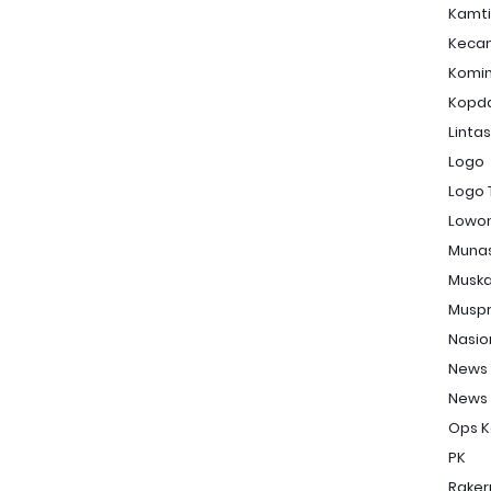
Kamt
Keca
Komi
Kopd
Linta
Logo
Logo 
Lowon
Muna
Musk
Musp
Nasio
News
News
Ops K
PK
Raker