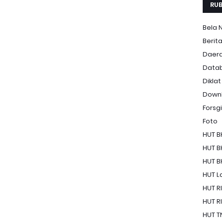
RUB
Bela 
Berit
Daer
Data
Diklat
Down
Forsgi
Foto
HUT B
HUT B
HUT B
HUT La
HUT RI
HUT RI
HUT T