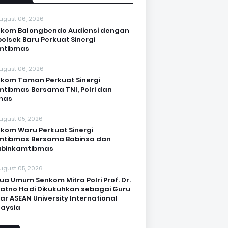
ugust 06, 2026
kom Balongbendo Audiensi dengan
olsek Baru Perkuat Sinergi
mtibmas
ugust 06, 2026
kom Taman Perkuat Sinergi
tibmas Bersama TNI, Polri dan
mas
ugust 05, 2026
kom Waru Perkuat Sinergi
mtibmas Bersama Babinsa dan
abinkamtibmas
ugust 05, 2026
ua Umum Senkom Mitra Polri Prof. Dr.
Katno Hadi Dikukuhkan sebagai Guru
ar ASEAN University International
aysia