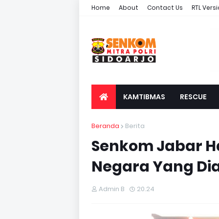
Home
About
Contact Us
RTL Vers
KAMTIBMAS
RESCUE
Beranda
Berita
Senkom Jabar Ha
Negara Yang Di
Admin B
20.24