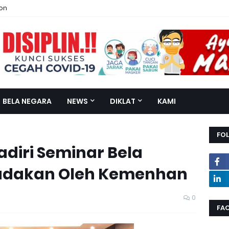
ion
BELA NEGARA
NEWS
DIKLAT
KAMI
FO
diri Seminar Bela
adakan Oleh Kemenhan
0
FA