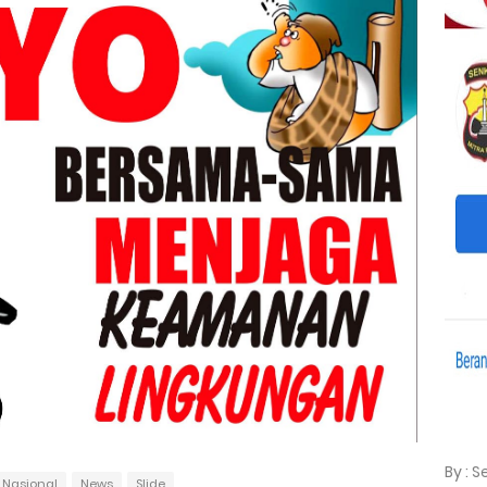
By : 
Nasional
News
Slide