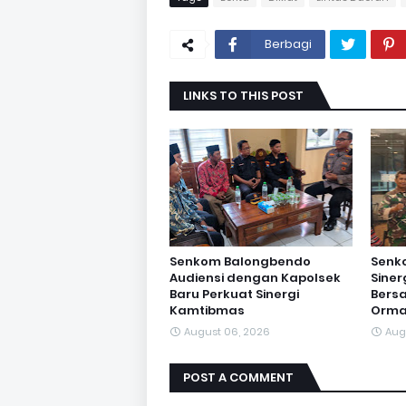
Berbagi
LINKS TO THIS POST
Senkom Balongbendo
Senk
Audiensi dengan Kapolsek
Sine
Baru Perkuat Sinergi
Bersa
Kamtibmas
Orma
August 06, 2026
Aug
POST A COMMENT