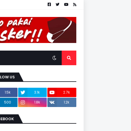
LLOW US
1.5k
3.1k
2.7k
500
1.8k
1.2k
CEBOOK