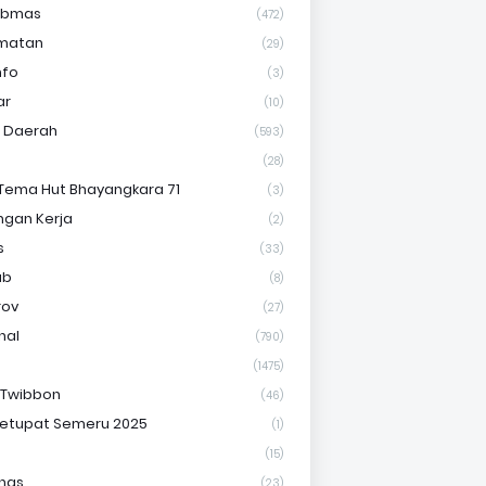
ibmas
(472)
matan
(29)
nfo
(3)
ar
(10)
s Daerah
(593)
(28)
Tema Hut Bhayangkara 71
(3)
gan Kerja
(2)
s
(33)
ab
(8)
rov
(27)
nal
(790)
(1475)
 Twibbon
(46)
etupat Semeru 2025
(1)
(15)
nas
(23)