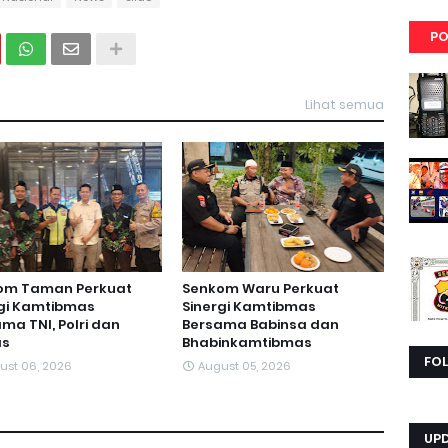
PO
Lihat semua
om Taman Perkuat
Senkom Waru Perkuat
rgi Kamtibmas
Sinergi Kamtibmas
ma TNI, Polri dan
Bersama Babinsa dan
s
Bhabinkamtibmas
FO
ust 06, 2026
August 05, 2026
UP