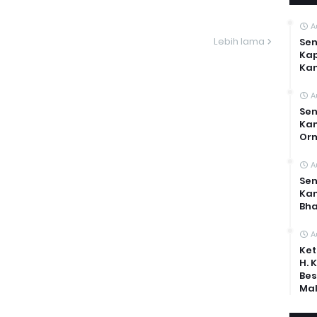
A
Lebih lama
Sen
Kap
Ka
A
Sen
Kam
Or
A
Sen
Ka
Bh
A
Ket
H. 
Bes
Mal