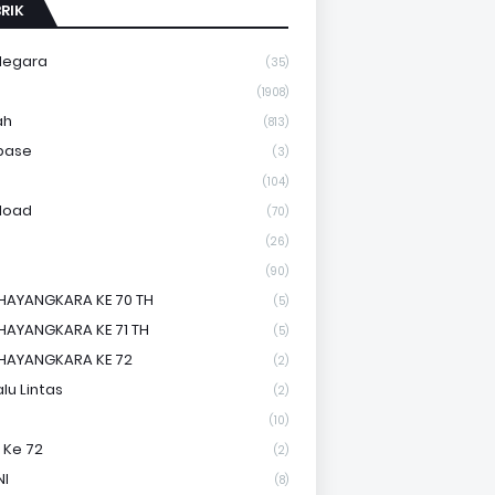
RIK
Negara
(35)
a
(1908)
ah
(813)
base
(3)
(104)
load
(70)
(26)
(90)
HAYANGKARA KE 70 TH
(5)
HAYANGKARA KE 71 TH
(5)
HAYANGKARA KE 72
(2)
lu Lintas
(2)
(10)
 Ke 72
(2)
NI
(8)