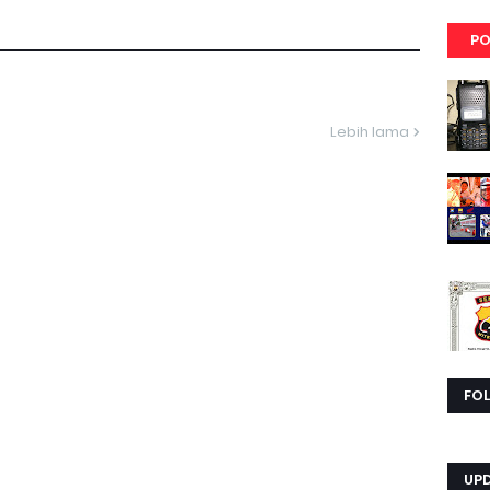
PO
Lebih lama
FO
UP