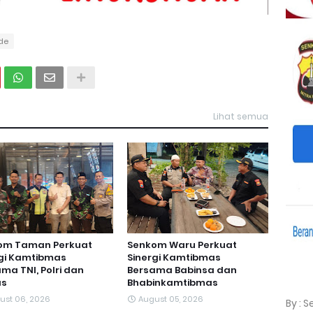
ide
Lihat semua
om Taman Perkuat
Senkom Waru Perkuat
rgi Kamtibmas
Sinergi Kamtibmas
ma TNI, Polri dan
Bersama Babinsa dan
s
Bhabinkamtibmas
ust 06, 2026
August 05, 2026
By : 