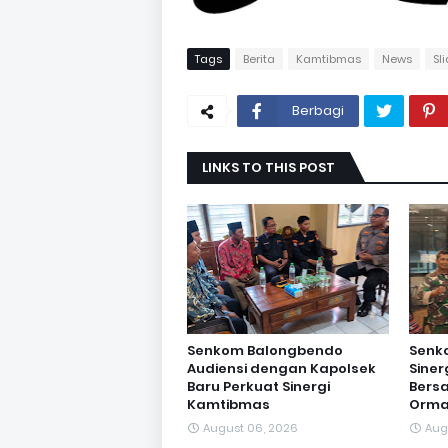
Tags
Berita
Kamtibmas
News
Sl
Berbagi
LINKS TO THIS POST
Senkom Balongbendo
Senk
Audiensi dengan Kapolsek
Sine
Baru Perkuat Sinergi
Bersa
Kamtibmas
Orma
August 06, 2026
Aug