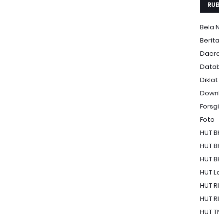
RUB
Bela 
Berit
Daer
Data
Diklat
Down
Forsgi
Foto
HUT B
HUT B
HUT B
HUT La
HUT RI
HUT RI
HUT T