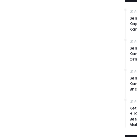
A
Sen
Kap
Ka
A
Sen
Kam
Or
A
Sen
Ka
Bh
A
Ket
H. 
Bes
Mal