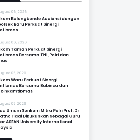
ugust 06, 2026
kom Balongbendo Audiensi dengan
olsek Baru Perkuat Sinergi
mtibmas
ugust 06, 2026
kom Taman Perkuat Sinergi
tibmas Bersama TNI, Polri dan
mas
ugust 05, 2026
kom Waru Perkuat Sinergi
mtibmas Bersama Babinsa dan
abinkamtibmas
ugust 05, 2026
ua Umum Senkom Mitra Polri Prof. Dr.
Katno Hadi Dikukuhkan sebagai Guru
ar ASEAN University International
aysia