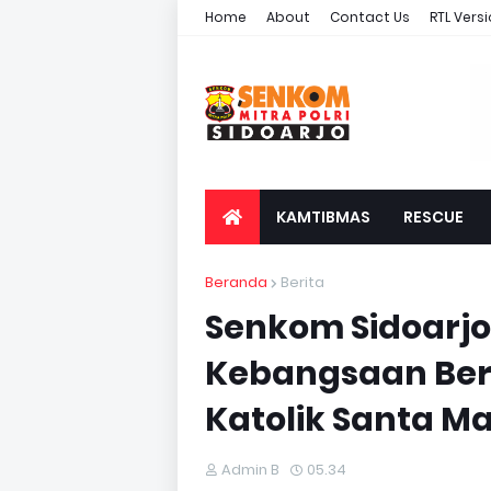
Home
About
Contact Us
RTL Vers
KAMTIBMAS
RESCUE
Beranda
Berita
Senkom Sidoarjo 
Kebangsaan Ber
Katolik Santa Ma
Admin B
05.34