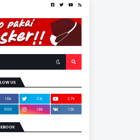
LLOW US
1.5k
3.1k
2.7k
500
1.8k
1.2k
CEBOOK