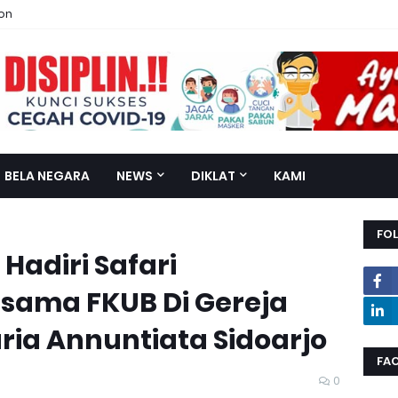
ion
BELA NEGARA
NEWS
DIKLAT
KAMI
FO
Hadiri Safari
sama FKUB Di Gereja
ria Annuntiata Sidoarjo
FA
0