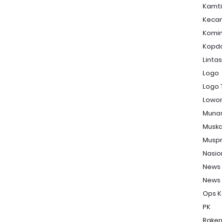
Kamt
Keca
Komi
Kopd
Linta
Logo
Logo 
Lowon
Muna
Musk
Musp
Nasio
News
News
Ops K
PK
Raker