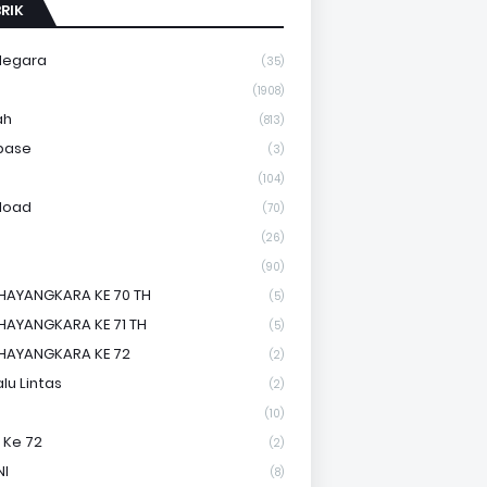
RIK
Negara
(35)
a
(1908)
ah
(813)
base
(3)
(104)
load
(70)
(26)
(90)
HAYANGKARA KE 70 TH
(5)
HAYANGKARA KE 71 TH
(5)
HAYANGKARA KE 72
(2)
lu Lintas
(2)
(10)
 Ke 72
(2)
NI
(8)