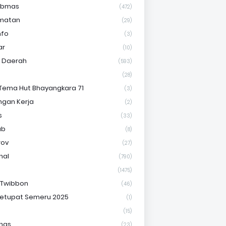
ibmas
(472)
matan
(29)
nfo
(3)
ar
(10)
s Daerah
(593)
(28)
Tema Hut Bhayangkara 71
(3)
gan Kerja
(2)
s
(33)
ab
(8)
rov
(27)
nal
(790)
(1475)
 Twibbon
(46)
etupat Semeru 2025
(1)
(15)
nas
(23)