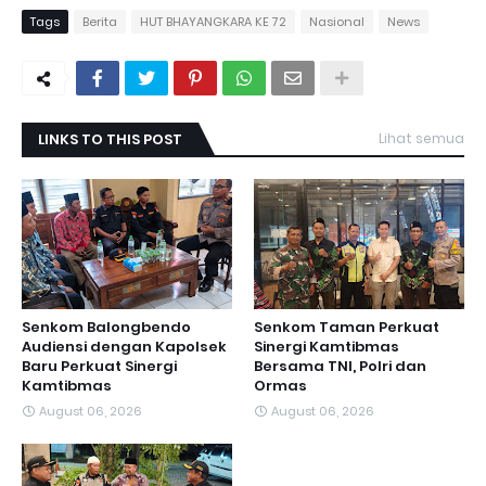
Tags
Berita
HUT BHAYANGKARA KE 72
Nasional
News
LINKS TO THIS POST
Lihat semua
Senkom Balongbendo
Senkom Taman Perkuat
Audiensi dengan Kapolsek
Sinergi Kamtibmas
Baru Perkuat Sinergi
Bersama TNI, Polri dan
Kamtibmas
Ormas
August 06, 2026
August 06, 2026