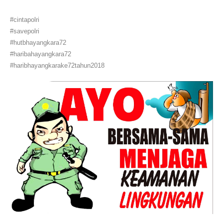
#cintapolri
#savepolri
#hutbhayangkara72
#haribahayangkara72
#haribhayangkarake72tahun2018