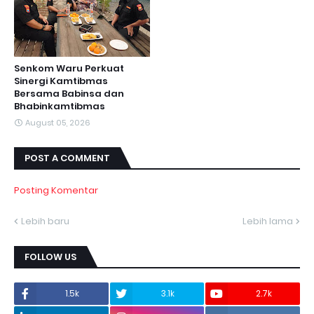
Senkom Waru Perkuat
Sinergi Kamtibmas
Bersama Babinsa dan
Bhabinkamtibmas
August 05, 2026
POST A COMMENT
Posting Komentar
Lebih baru
Lebih lama
FOLLOW US
1.5k
3.1k
2.7k